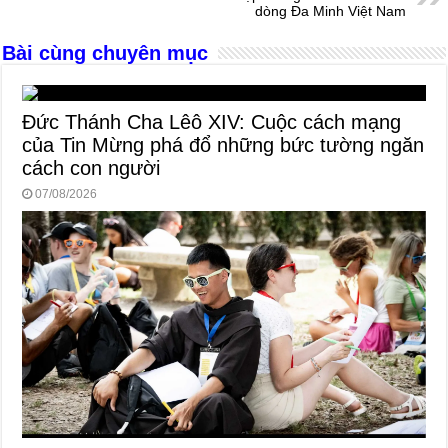
o
er
p
dòng Đa Minh Việt Nam
k
Bài cùng chuyên mục
Đức Thánh Cha Lêô XIV: Cuộc cách mạng
của Tin Mừng phá đổ những bức tường ngăn
cách con người
07/08/2026