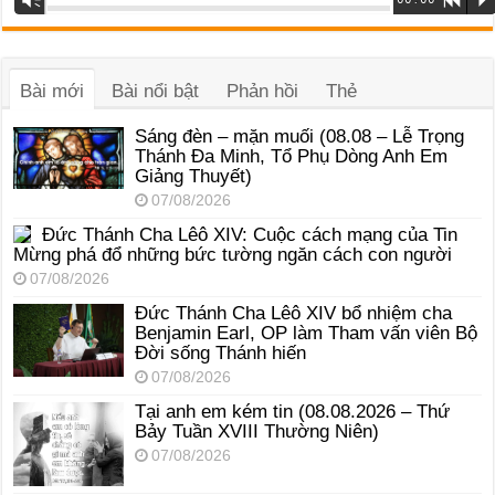
phát
âm
thanh
Bài mới
Bài nổi bật
Phản hồi
Thẻ
Sáng đèn – mặn muối (08.08 – Lễ Trọng
Thánh Đa Minh, Tổ Phụ Dòng Anh Em
Giảng Thuyết)
07/08/2026
Đức Thánh Cha Lêô XIV: Cuộc cách mạng của Tin
Mừng phá đổ những bức tường ngăn cách con người
07/08/2026
Đức Thánh Cha Lêô XIV bổ nhiệm cha
Benjamin Earl, OP làm Tham vấn viên Bộ
Đời sống Thánh hiến
07/08/2026
Tại anh em kém tin (08.08.2026 – Thứ
Bảy Tuần XVIII Thường Niên)
07/08/2026