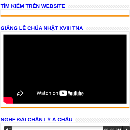
TÌM KIẾM TRÊN WEBSITE
GIẢNG LỄ CHÚA NHẬT XVIII TNA
NGHE ĐÀI CHÂN LÝ Á CHÂU
Trình
Vm
00:00
R
P