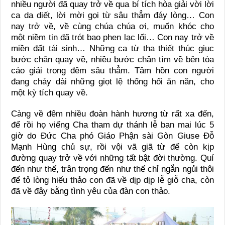
nhiều người đã quay trở về qua bí tích hòa giải vời lời
ca da diết, lời mời gọi từ sâu thẳm đáy lòng… Con
nay trở về, về cùng chúa chúa ơi, muốn khóc cho
một niềm tin đã trót bao phen lạc lối… Con nay trở về
miền đất tái sinh… Những ca từ tha thiết thúc giục
bước chân quay về, nhiều bước chân tìm về bên tòa
cáo giải trong đêm sâu thẳm. Tâm hồn con người
đang chảy dài những giọt lệ thống hối ăn năn, cho
một kỳ tích quay về.
Càng về đêm nhiều đoàn hành hương từ rất xa đến,
để rồi họ viếng Cha tham dự thánh lễ ban mai lúc 5
giờ do Đức Cha phó Giáo Phận sài Gòn Giuse Đỗ
Mạnh Hùng chủ sự, rồi vội vã giã từ để còn kịp
đường quay trở về với những tất bật đời thường. Quí
đến như thế, trân trọng đến như thế chỉ ngắn ngủi thôi
để tỏ lòng hiếu thảo con đã về dịp dịp lễ giỗ cha, còn
đã về đây bằng tình yêu của đàn con thảo.