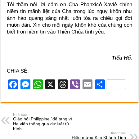
Tôi thầm nói lời cảm ơn Cha Phanxicô Xaviê chính
niềm tin mãnh liệt của Cha trong lúc nguy khốn như
ánh hào quang sáng nhất luôn tỏa ra chiếu gọi đời
muôn dân. Xin cho mồi ngày khốn khó của chúng con
biết trọn niềm tin vào Thiên Chúa tình yêu.
Tiểu Hổ.
CHIA SẺ:
F
M
W
X
T
Vi
E
S
a
e
h
hr
b
m
h
c
ss
at
e
er
ail
ar
e
e
s
a
e
Hình sau
Giáo hội Philippine ”để tang vì
b
n
A
d
Hạ viện thông qua dự luật tử
hình.
o
g
p
s
Hình trước
Hiệp mừng Kim Khánh Tỉnh