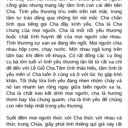
công giáo nhưng mang lấy tâm tình con cái đến bên
Cha. Tình yêu thương trìu mến trên nét mặt, trong
tâm tư trào dâng qua những lời nói mộc Cha chân
tình qua tiếng gọi Cha đầy kính yêu. Cha là Cha
chung của mọi người. Cha là mối nối yêu thương
buộc chặt tình huynh đệ của mọi người vào nhau.
Tình thương sự san se đang lên ngôi. Mọi người chia
nhau hộp cơm, chay nước. Mời nhau ngã lưng trên
tấm bạc khi đêm về khuya. Có rất đông các cụ ông
cụ bà lớn tuổi vì tình yêu thương lặn lội từ rất xa chỉ
để đến với Lễ Giỗ Cha.Tâm tình thảo hiếu, tâm tình là
yêu mến vì Cha luôn ở cùng và ở với lúc họ gặp khó
khăn. Tôi thấy lửa tình yêu đang nhen nhóm cháy và
nó lan nhanh lan rộng ngay giữa biển người xa lạ.
Cha là chất keo kết dính mọi người, cha là hương
thơm bay tỏa chung quanh, cha là tình yêu để chúng
con nên hiệp nhất trong yêu thương.
Suốt đêm mọi người thức với Cha thức với nhau và
thức trong Chúa, giây phút linh thiêng quí giá này rất