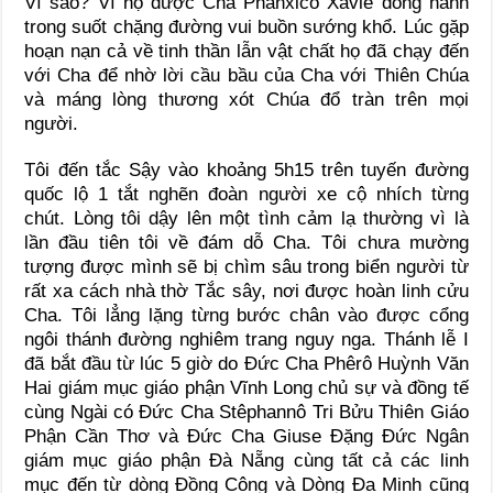
Vì sao? Vì họ được Cha Phanxicô Xaviê đồng hành
trong suốt chặng đường vui buồn sướng khổ. Lúc gặp
hoạn nạn cả về tinh thần lẫn vật chất họ đã chạy đến
với Cha để nhờ lời cầu bầu của Cha với Thiên Chúa
và máng lòng thương xót Chúa đổ tràn trên mọi
người.
Tôi đến tắc Sậy vào khoảng 5h15 trên tuyến đường
quốc lộ 1 tắt nghẽn đoàn người xe cộ nhích từng
chút. Lòng tôi dậy lên một tình cảm lạ thường vì là
lần đầu tiên tôi về đám dỗ Cha. Tôi chưa mường
tượng được mình sẽ bị chìm sâu trong biển người từ
rất xa cách nhà thờ Tắc sây, nơi được hoàn linh cửu
Cha. Tôi lẳng lặng từng bước chân vào được cổng
ngôi thánh đường nghiêm trang nguy nga. Thánh lễ I
đã bắt đầu từ lúc 5 giờ do Đức Cha Phêrô Huỳnh Văn
Hai giám mục giáo phận Vĩnh Long chủ sự và đồng tế
cùng Ngài có Đức Cha Stêphannô Tri Bửu Thiên Giáo
Phận Cần Thơ và Đức Cha Giuse Đặng Đức Ngân
giám mục giáo phận Đà Nẵng cùng tất cả các linh
mục đến từ dòng Đồng Công và Dòng Đa Minh cũng