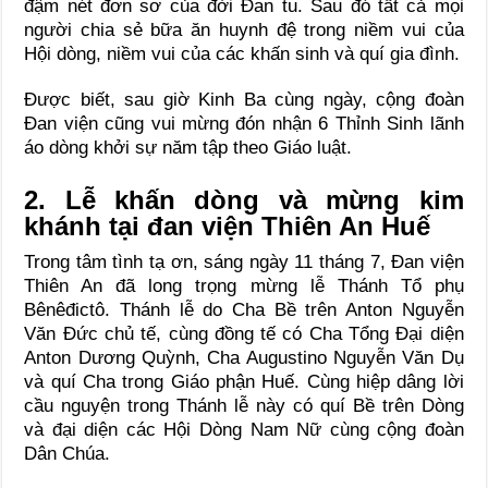
đậm nét đơn sơ của đời Đan tu. Sau đó tất cả mọi
người chia sẻ bữa ăn huynh đệ trong niềm vui của
Hội dòng, niềm vui của các khấn sinh và quí gia đình.
Được biết, sau giờ Kinh Ba cùng ngày, cộng đoàn
Đan viện cũng vui mừng đón nhận 6 Thỉnh Sinh lãnh
áo dòng khởi sự năm tập theo Giáo luật.
2. Lễ khấn dòng và mừng kim
khánh tại đan viện Thiên An Huế
Trong tâm tình tạ ơn, sáng ngày 11 tháng 7, Đan viện
Thiên An đã long trọng mừng lễ Thánh Tổ phụ
Bênêđictô. Thánh lễ do Cha Bề trên Anton Nguyễn
Văn Đức chủ tế, cùng đồng tế có Cha Tổng Đại diện
Anton Dương Quỳnh, Cha Augustino Nguyễn Văn Dụ
và quí Cha trong Giáo phận Huế. Cùng hiệp dâng lời
cầu nguyện trong Thánh lễ này có quí Bề trên Dòng
và đại diện các Hội Dòng Nam Nữ cùng cộng đoàn
Dân Chúa.