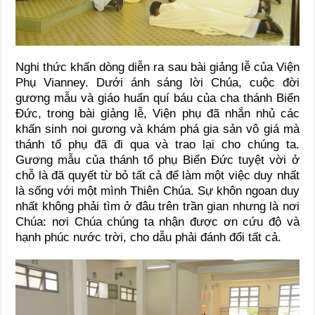
Nghi thức khấn dòng diễn ra sau bài giảng lễ của Viện
Phụ Vianney. Dưới ánh sáng lời Chúa, cuộc đời
gương mẫu và giáo huấn quí báu của cha thánh Biển
Đức, trong bài giảng lễ, Viện phụ đã nhắn nhủ các
khấn sinh noi gương và khám phá gia sản vô giá mà
thánh tổ phụ đã đi qua và trao lại cho chúng ta.
Gương mẫu của thánh tổ phụ Biển Đức tuyệt vời ở
chỗ là đã quyết từ bỏ tất cả để làm một việc duy nhất
là sống với một mình Thiên Chúa. Sự khôn ngoan duy
nhất không phải tìm ở đâu trên trần gian nhưng là nơi
Chúa: nơi Chúa chúng ta nhận được ơn cứu độ và
hạnh phúc nước trời, cho dẫu phải đánh đổi tất cả.