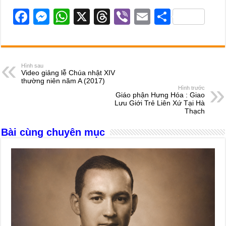
F
M
W
X
T
Vi
E
S
a
e
h
hr
b
m
h
c
ss
at
e
er
ail
ar
e
e
s
a
e
Hình sau
Video giảng lễ Chúa nhật XIV
b
n
A
d
thường niên năm A (2017)
Hình trước
o
g
p
s
Giáo phận Hưng Hóa : Giao
Lưu Giới Trẻ Liên Xứ Tại Hà
o
er
p
Thạch
k
Bài cùng chuyên mục