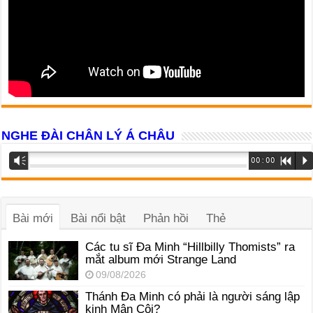
NGHE ĐÀI CHÂN LÝ Á CHÂU
Trình
Vm
00:00
R
P
phát
âm
thanh
Bài mới
Bài nổi bật
Phản hồi
Thẻ
Các tu sĩ Đa Minh “Hillbilly Thomists” ra
mắt album mới Strange Land
09/08/2026
Thánh Đa Minh có phải là người sáng lập
kinh Mân Côi?