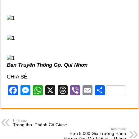
Ban Truyền Thông Gp. Qui Nhơn
CHIA SẺ:
F
M
W
X
T
Vi
E
S
a
e
h
hr
b
m
h
c
ss
at
e
er
ail
ar
e
e
s
a
e
Hình sau
Trang thơ: Thánh Cả Giuse
b
n
A
d
Hình trước
Hơn 5.000 Gia Trưởng Hành
Hương Đức Mẹ TàPao – Tháng