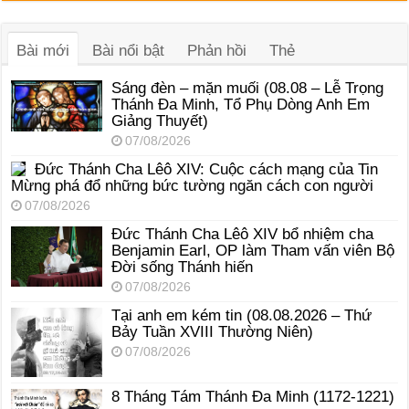
âm
thanh
Bài mới
Bài nổi bật
Phản hồi
Thẻ
Sáng đèn – mặn muối (08.08 – Lễ Trọng
Thánh Đa Minh, Tổ Phụ Dòng Anh Em
Giảng Thuyết)
07/08/2026
Đức Thánh Cha Lêô XIV: Cuộc cách mạng của Tin
Mừng phá đổ những bức tường ngăn cách con người
07/08/2026
Đức Thánh Cha Lêô XIV bổ nhiệm cha
Benjamin Earl, OP làm Tham vấn viên Bộ
Đời sống Thánh hiến
07/08/2026
Tại anh em kém tin (08.08.2026 – Thứ
Bảy Tuần XVIII Thường Niên)
07/08/2026
8 Tháng Tám Thánh Ða Minh (1172-1221)