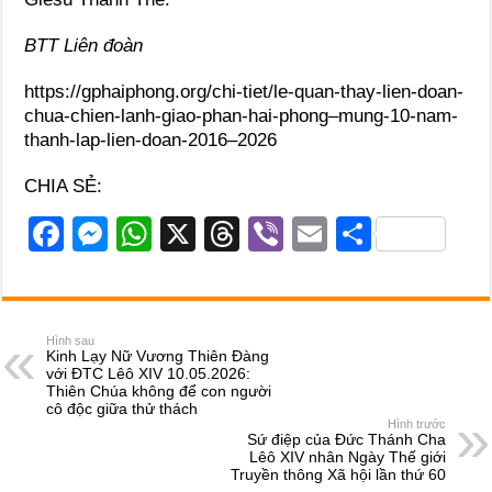
BTT Liên đoàn
https://gphaiphong.org/chi-tiet/le-quan-thay-lien-doan-
chua-chien-lanh-giao-phan-hai-phong–mung-10-nam-
thanh-lap-lien-doan-2016–2026
CHIA SẺ:
F
M
W
X
T
Vi
E
S
a
e
h
hr
b
m
h
c
ss
at
e
er
ail
ar
e
e
s
a
e
Hình sau
Kinh Lạy Nữ Vương Thiên Đàng
b
n
A
d
với ĐTC Lêô XIV 10.05.2026:
Thiên Chúa không để con người
o
g
p
s
cô độc giữa thử thách
Hình trước
o
er
p
Sứ điệp của Đức Thánh Cha
Lêô XIV nhân Ngày Thế giới
k
Truyền thông Xã hội lần thứ 60