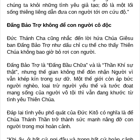
chúng ta khỏi những tình yêu giả tạo; đó là một lối
sống thiêng liêng dẫn đưa con người tới ơn cứu độ.”
Đấng Bảo Trợ không để con người cô độc
Đức Thánh Cha cũng nhắc đến lời hứa Chúa Giêsu
ban Đấng Bảo Trợ như dấu chỉ cụ thể cho thấy Thiên
Chúa không bao giờ bỏ rơi con người.
Đấng Bảo Trợ là “Đấng Bầu Chữa” và là “Thần Khí sự
thật”, nhưng thế gian không thể đón nhận Người vì
vẫn khép kín trong sự dữ. Một thế giới còn áp bức
người nghèo, loại trừ người yếu thế và tước đoạt
mạng sống của người vô tội thì vẫn đang khước từ
tình yêu Thiên Chúa.
Đáp lại tình yêu phổ quát của Đức Kitô có nghĩa là để
Chúa Thánh Thần trở thành sức mạnh nâng đỡ con
người trong mọi hoàn cảnh.
“Khi ấy, ở bất cứ nơi đâu và trong bất cứ hoàn cảnh