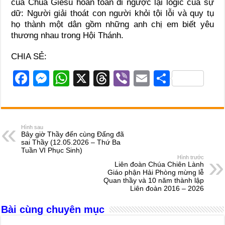
của Chúa Giêsu hoàn toàn đi ngược lại logic của sự
dữ: Người giải thoát con người khỏi tội lỗi và quy tụ
họ thành một dân gồm những anh chị em biết yêu
thương nhau trong Hội Thánh.
CHIA SẺ:
F
M
W
X
T
Vi
E
S
a
e
h
hr
b
m
h
c
ss
at
e
er
ail
ar
e
e
s
a
e
Hình sau
Bây giờ Thầy đến cùng Đấng đã
b
n
A
d
sai Thầy (12.05.2026 – Thứ Ba
Tuần VI Phục Sinh)
o
g
p
s
Hình trước
Liên đoàn Chúa Chiên Lành
o
er
p
Giáo phận Hải Phòng mừng lễ
Quan thầy và 10 năm thành lập
k
Liên đoàn 2016 – 2026
Bài cùng chuyên mục