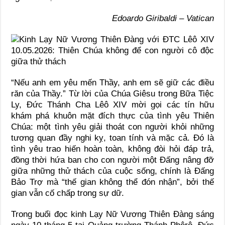
Edoardo Giribaldi – Vatican
“Nếu anh em yêu mến Thầy, anh em sẽ giữ các điều
răn của Thầy.” Từ lời của Chúa Giêsu trong Bữa Tiệc
Ly, Đức Thánh Cha Lêô XIV mời gọi các tín hữu
khám phá khuôn mặt đích thực của tình yêu Thiên
Chúa: một tình yêu giải thoát con người khỏi những
tương quan đầy nghi kỵ, toan tính và mặc cả. Đó là
tình yêu trao hiến hoàn toàn, không đòi hỏi đáp trả,
đồng thời hứa ban cho con người một Đấng nâng đỡ
giữa những thử thách của cuộc sống, chính là Đấng
Bảo Trợ mà “thế gian không thể đón nhận”, bởi thế
gian vẫn cố chấp trong sự dữ.
Trong buổi đọc kinh Lạy Nữ Vương Thiên Đàng sáng