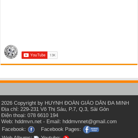
2026 Copyright by HUYNH ĐOÀN GIÁO DÂN ĐA MINH
Địa chỉ: 229-231 Võ Thị Sáu, P.7, Q.3, Sài Gòn
Điện thoại: 078 6610 194
Web: hddmvn.net - Email: hddmvnnet@gmail.com
Facebook:
Facebook Pages:
Web Albums:
Youtube: