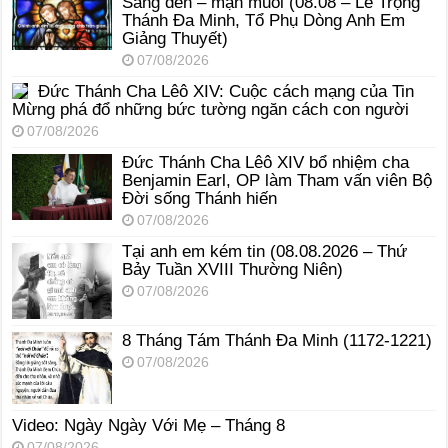
Sáng đèn – mặn muối (08.08 – Lễ Trọng
Thánh Đa Minh, Tổ Phụ Dòng Anh Em
Giảng Thuyết)
07/08/2026
Đức Thánh Cha Lêô XIV: Cuộc cách mạng của Tin
Mừng phá đổ những bức tường ngăn cách con người
07/08/2026
Đức Thánh Cha Lêô XIV bổ nhiệm cha
Benjamin Earl, OP làm Tham vấn viên Bộ
Đời sống Thánh hiến
07/08/2026
Tại anh em kém tin (08.08.2026 – Thứ
Bảy Tuần XVIII Thường Niên)
07/08/2026
8 Tháng Tám Thánh Ða Minh (1172-1221)
07/08/2026
Video: Ngày Ngày Với Mẹ – Tháng 8
07/08/2026