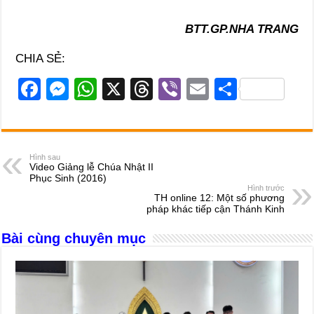
BTT.GP.NHA TRANG
CHIA SẺ:
F
M
W
X
T
Vi
E
S
a
e
h
hr
b
m
h
c
ss
at
e
er
ail
ar
e
e
s
a
e
Hình sau
Video Giảng lễ Chúa Nhật II
b
n
A
d
Phục Sinh (2016)
Hình trước
o
g
p
s
TH online 12: Một số phương
pháp khác tiếp cận Thánh Kinh
o
er
p
Bài cùng chuyên mục
k