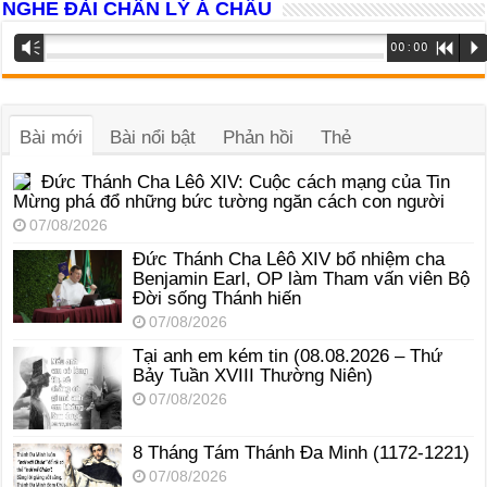
NGHE ĐÀI CHÂN LÝ Á CHÂU
Trình
Vm
00:00
R
P
phát
âm
thanh
Bài mới
Bài nổi bật
Phản hồi
Thẻ
Đức Thánh Cha Lêô XIV: Cuộc cách mạng của Tin
Mừng phá đổ những bức tường ngăn cách con người
07/08/2026
Đức Thánh Cha Lêô XIV bổ nhiệm cha
Benjamin Earl, OP làm Tham vấn viên Bộ
Đời sống Thánh hiến
07/08/2026
Tại anh em kém tin (08.08.2026 – Thứ
Bảy Tuần XVIII Thường Niên)
07/08/2026
8 Tháng Tám Thánh Ða Minh (1172-1221)
07/08/2026