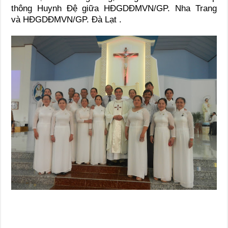
thông Huynh Đệ giữa HĐGDĐMVN/GP. Nha Trang
và HĐGDĐMVN/GP. Đà Lạt .