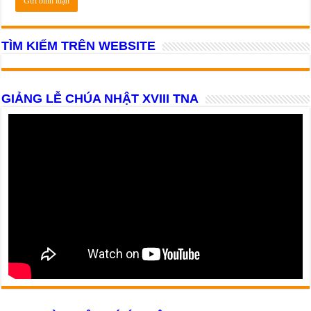
TÌM KIẾM TRÊN WEBSITE
GIẢNG LỄ CHÚA NHẬT XVIII TNA