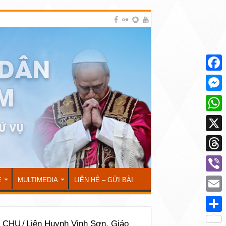
Face
Mess
What
X
Thre
Viber
Ẻ
MULTIMEDIA
LIÊN HỆ – GỬI BÀI
Emai
Shar
I CHU
/
Liên Huynh Vinh Sơn, Giáo