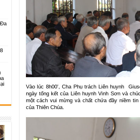
 Ða
 8
u
ọa
ại
Vào lúc 8h00’, Cha Phụ trách Liên huynh Giu
ngày tổng kết của Liên huynh Vinh Sơn và chú
một cách vui mừng và chất chứa đầy niềm tin
của Thiên Chúa.