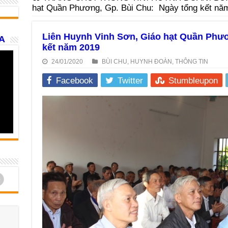
hạt Quần Phương, Gp. Bùi Chu: Ngày tổng kết nă
Liên Huynh Vinh Sơn, Giáo hạt Quần Phư
A
kết năm 2019
24/01/2020
BÙI CHU
,
HUYNH ĐOÀN
,
THÔNG TIN
Facebook
Twitter
Stumbleupon
d