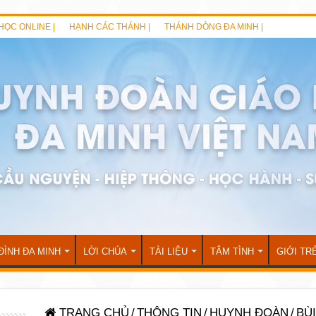
HỌC ONLINE |
HẠNH CÁC THÁNH |
THÁNH DÒNG ĐA MINH |
ĐÌNH ĐA MINH
LỜI CHÚA
TÀI LIỆU
TÂM TÌNH
GIỚI TR
TRANG CHỦ
/
THÔNG TIN
/
HUYNH ĐOÀN
/
BÙ