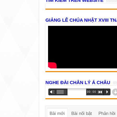
TÌM KIẾM TRÊN WEBSITE
GIẢNG LỄ CHÚA NHẬT XVIII TN
NGHE ĐÀI CHÂN LÝ Á CHÂU
Trình
Vm
00:00
R
P
phát
âm
thanh
Bài mới
Bài nổi bật
Phản hồi