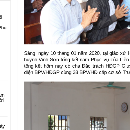
i
Phụ
Sáng ngày 10 tháng 01 năm 2020, tại giáo xứ H
huynh Vinh Sơn tổng kết năm Phục vụ của Liên
tổng kết hôm nay có cha Đặc trách HĐGP Giu
diện BPV/HĐGP cùng 38 BPV/HĐ cấp cơ sở Trưở
àm
ời
Bảy