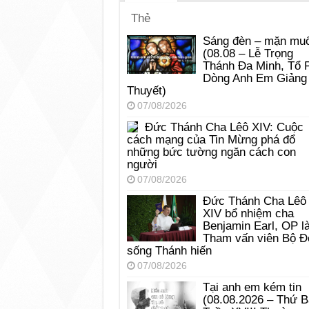
Thẻ
Sáng đèn – mặn muố
(08.08 – Lễ Trọng
Thánh Đa Minh, Tổ 
Dòng Anh Em Giảng
Thuyết)
07/08/2026
Đức Thánh Cha Lêô XIV: Cuộc
cách mạng của Tin Mừng phá đổ
những bức tường ngăn cách con
người
07/08/2026
Đức Thánh Cha Lêô
XIV bổ nhiệm cha
Benjamin Earl, OP l
Tham vấn viên Bộ Đ
sống Thánh hiến
07/08/2026
Tại anh em kém tin
(08.08.2026 – Thứ 