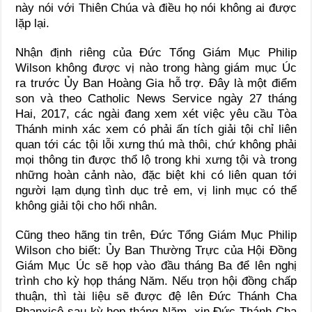
này nói với Thiên Chúa và điều họ nói không ai được
lặp lại.
Nhận định riêng của Đức Tổng Giám Mục Philip
Wilson không được vị nào trong hàng giám mục Úc
ra trước Ủy Ban Hoàng Gia hỗ trợ. Đây là một điểm
son và theo Catholic News Service ngày 27 tháng
Hai, 2017, các ngài đang xem xét việc yêu cầu Tòa
Thánh minh xác xem có phải ấn tích giải tội chỉ liên
quan tới các tội lỗi xưng thú mà thôi, chứ không phải
mọi thông tin được thổ lộ trong khi xưng tội và trong
những hoàn cảnh nào, đặc biệt khi có liên quan tới
người lạm dụng tình dục trẻ em, vị linh mục có thể
không giải tội cho hối nhân.
Cũng theo hãng tin trên, Đức Tổng Giám Mục Philip
Wilson cho biết: Ủy Ban Thường Trực của Hội Đồng
Giám Mục Úc sẽ họp vào đầu tháng Ba để lên nghị
trình cho kỳ họp tháng Năm. Nếu trọn hội đồng chấp
thuận, thì tài liệu sẽ được đệ lên Đức Thánh Cha
Phanxicô sau kỳ họp tháng Năm, xin Đức Thánh Cha