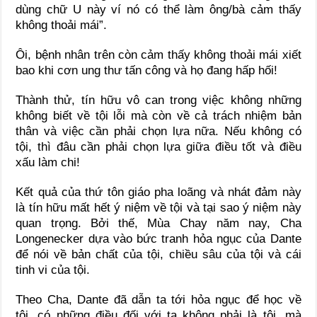
dùng chữ U này ví nó có thể làm ông/bà cảm thấy
không thoải mái”.
Ôi, bệnh nhân trên còn cảm thấy không thoải mái xiết
bao khi cơn ung thư tấn công và họ đang hấp hối!
Thành thử, tín hữu vô can trong việc không những
không biết về tội lỗi mà còn về cả trách nhiệm bản
thân và việc cần phải chọn lựa nữa. Nếu không có
tội, thì đâu cần phải chọn lựa giữa điều tốt và điều
xấu làm chi!
Kết quả của thứ tôn giáo pha loãng và nhát đảm này
là tín hữu mất hết ý niệm về tội và tại sao ý niệm này
quan trọng. Bởi thế, Mùa Chay năm nay, Cha
Longenecker dựa vào bức tranh hỏa ngục của Dante
để nói về bản chất của tội, chiều sâu của tội và cái
tinh vi của tội.
Theo Cha, Dante đã dẫn ta tới hỏa ngục để học về
tội, có những điều đối với ta không phải là tội, mà