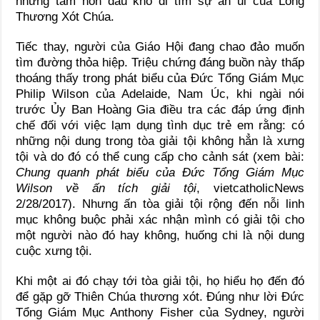
những tâm hồn đau khổ đi tìm sự an ủi của Lòng
Thương Xót Chúa.
Tiếc thay, người của Giáo Hội đang chao đảo muốn
tìm đường thỏa hiệp. Triệu chứng đáng buồn này thấp
thoáng thấy trong phát biểu của Đức Tổng Giám Mục
Philip Wilson của Adelaide, Nam Úc, khi ngài nói
trước Ủy Ban Hoàng Gia điều tra các đáp ứng định
chế đối với việc lạm dụng tình dục trẻ em rằng: có
những nội dung trong tòa giải tội không hẳn là xưng
tội và do đó có thể cung cấp cho cảnh sát (xem bài:
Chung quanh phát biểu của Đức Tổng Giám Mục
Wilson về ấn tích giải tội
, vietcatholicNews
2/28/2017). Nhưng ấn tòa giải tội rộng đến nỗi linh
mục không buộc phải xác nhận mình có giải tội cho
một người nào đó hay không, huống chi là nội dung
cuộc xưng tội.
Khi một ai đó chạy tới tòa giải tội, họ hiểu họ đến đó
để gặp gỡ Thiên Chúa thương xót. Đúng như lời Đức
Tổng Giám Mục Anthony Fisher của Sydney, người