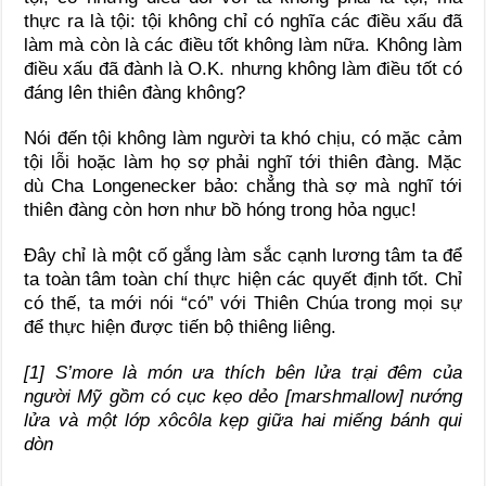
thực ra là tội: tội không chỉ có nghĩa các điều xấu đã
làm mà còn là các điều tốt không làm nữa. Không làm
điều xấu đã đành là O.K. nhưng không làm điều tốt có
đáng lên thiên đàng không?
Nói đến tội không làm người ta khó chịu, có mặc cảm
tội lỗi hoặc làm họ sợ phải nghĩ tới thiên đàng. Mặc
dù Cha Longenecker bảo: chẳng thà sợ mà nghĩ tới
thiên đàng còn hơn như bồ hóng trong hỏa ngục!
Đây chỉ là một cố gắng làm sắc cạnh lương tâm ta để
ta toàn tâm toàn chí thực hiện các quyết định tốt. Chỉ
có thế, ta mới nói “có” với Thiên Chúa trong mọi sự
để thực hiện được tiến bộ thiêng liêng.
[1] S’more là món ưa thích bên lửa trại đêm của
người Mỹ gồm có cục kẹo dẻo [marshmallow] nướng
lửa và một lớp xôcôla kẹp giữa hai miếng bánh qui
dòn