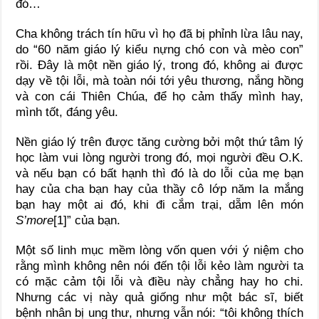
đó…
Cha không trách tín hữu vì họ đã bị phỉnh lừa lâu nay,
do “60 năm giáo lý kiểu nựng chó con và mèo con”
rồi. Đây là một nền giáo lý, trong đó, không ai được
dạy về tội lỗi, mà toàn nói tới yêu thương, nắng hồng
và con cái Thiên Chúa, để họ cảm thấy mình hay,
mình tốt, đáng yêu.
Nền giáo lý trên được tăng cường bởi một thứ tâm lý
học làm vui lòng người trong đó, mọi người đều O.K.
và nếu bạn có bất hạnh thì đó là do lỗi của mẹ bạn
hay của cha bạn hay của thầy cô lớp năm la mắng
bạn hay một ai đó, khi đi cắm trại, dẵm lên món
S’more
[1]” của bạn.
Một số linh mục mềm lòng vốn quen với ý niệm cho
rằng mình không nên nói đến tội lỗi kẻo làm người ta
có mặc cảm tội lỗi và điều này chẳng hay ho chi.
Nhưng các vị này quả giống như một bác sĩ, biết
bệnh nhân bị ung thư, nhưng vẫn nói: “tôi không thích