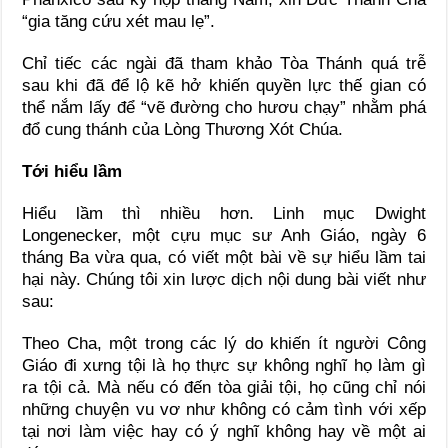
“gia tăng cứu xét mau lẹ”.
Chỉ tiếc các ngài đã tham khảo Tòa Thánh quá trễ
sau khi đã để lộ kẽ hở khiến quyền lực thế gian có
thể nắm lấy để “vẽ đường cho hươu chạy” nhằm phá
đổ cung thánh của Lòng Thương Xót Chúa.
Tới hiểu lầm
Hiểu lầm thì nhiều hơn. Linh mục Dwight
Longenecker, một cựu mục sư Anh Giáo, ngày 6
tháng Ba vừa qua, có viết một bài về sự hiểu lầm tai
hại này. Chúng tôi xin lược dịch nội dung bài viết như
sau:
Theo Cha, một trong các lý do khiến ít người Công
Giáo đi xưng tội là họ thực sự không nghĩ họ làm gì
ra tội cả. Mà nếu có đến tòa giải tội, họ cũng chỉ nói
những chuyện vu vơ như không có cảm tình với xếp
tại nơi làm việc hay có ý nghĩ không hay về một ai