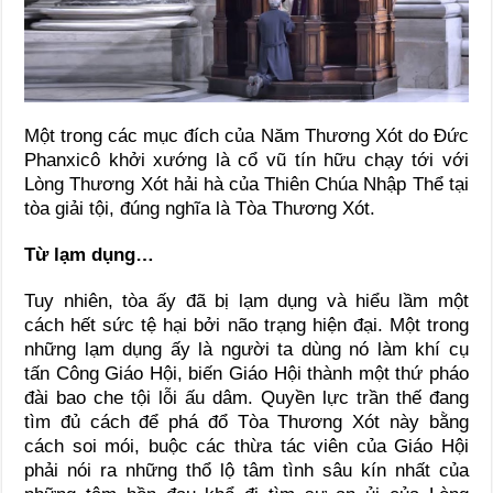
Một trong các mục đích của Năm Thương Xót do Đức
Phanxicô khởi xướng là cổ vũ tín hữu chạy tới với
Lòng Thương Xót hải hà của Thiên Chúa Nhập Thể tại
tòa giải tội, đúng nghĩa là Tòa Thương Xót.
Từ lạm dụng…
Tuy nhiên, tòa ấy đã bị lạm dụng và hiểu lầm một
cách hết sức tệ hại bởi não trạng hiện đại. Một trong
những lạm dụng ấy là người ta dùng nó làm khí cụ
tấn Công Giáo Hội, biến Giáo Hội thành một thứ pháo
đài bao che tội lỗi ấu dâm. Quyền lực trần thế đang
tìm đủ cách để phá đổ Tòa Thương Xót này bằng
cách soi mói, buộc các thừa tác viên của Giáo Hội
phải nói ra những thổ lộ tâm tình sâu kín nhất của