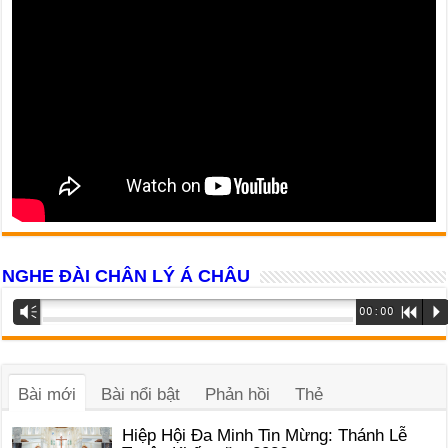
NGHE ĐÀI CHÂN LÝ Á CHÂU
Trình
Vm
00:00
R
P
phát
âm
thanh
Bài mới
Bài nổi bật
Phản hồi
Thẻ
Hiệp Hội Đa Minh Tin Mừng: Thánh Lễ