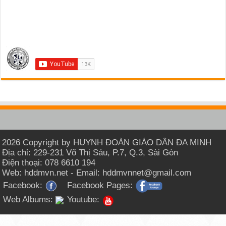
2026 Copyright by HUYNH ĐOÀN GIÁO DÂN ĐA MINH
Địa chỉ: 229-231 Võ Thị Sáu, P.7, Q.3, Sài Gòn
Điện thoại: 078 6610 194
Web: hddmvn.net - Email: hddmvnnet@gmail.com
Facebook:
Facebook Pages:
Web Albums:
Youtube: