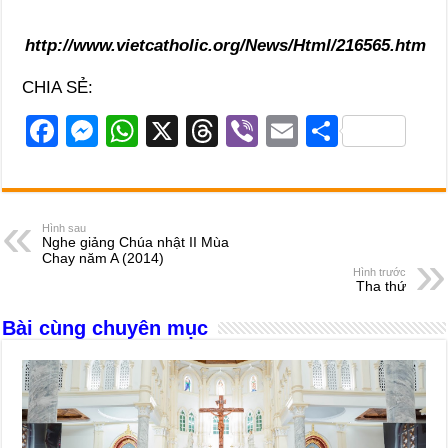
http://www.vietcatholic.org/News/Html/216565.htm
CHIA SẺ:
F
M
W
X
T
Vi
E
S
a
e
h
hr
b
m
h
c
ss
at
e
er
ail
ar
e
e
s
a
e
Hình sau
Nghe giảng Chúa nhật II Mùa
b
n
A
d
Chay năm A (2014)
Hình trước
o
g
p
s
Tha thứ
o
er
p
Bài cùng chuyên mục
k