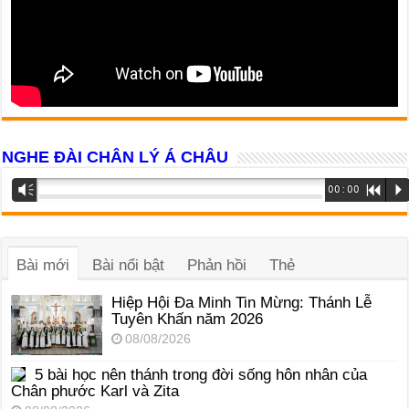
NGHE ĐÀI CHÂN LÝ Á CHÂU
Trình
Vm
00:00
R
P
phát
âm
thanh
Bài mới
Bài nổi bật
Phản hồi
Thẻ
Hiệp Hội Đa Minh Tin Mừng: Thánh Lễ
Tuyên Khấn năm 2026
08/08/2026
5 bài học nên thánh trong đời sống hôn nhân của
Chân phước Karl và Zita