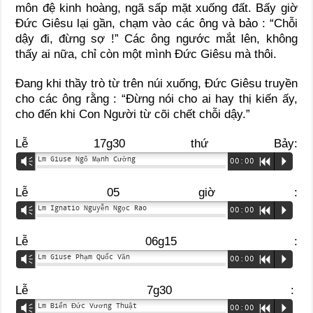
môn đệ kinh hoàng, ngã sấp mặt xuống đất. Bấy giờ
Đức Giêsu lại gần, chạm vào các ông và bảo : “Chỗi
dậy đi, đừng sợ !” Các ông ngước mắt lên, không
thấy ai nữa, chỉ còn một mình Đức Giêsu mà thôi.
Đang khi thầy trò từ trên núi xuống, Đức Giêsu truyền
cho các ông rằng : “Đừng nói cho ai hay thị kiến ấy,
cho đến khi Con Người từ cõi chết chỗi dậy.”
Lễ 17g30 thứ Bảy:
Lm Giuse Ngô Mạnh Cường
Vm
00:00
R
P
Lễ 05 giờ :
Lm Ignatio Nguyễn Ngọc Rao
Vm
00:00
R
P
Lễ 06g15 :
Lm Giuse Phạm Quốc Văn
Vm
00:00
R
P
Lễ 7g30 :
Lm Biển Đức Vương Thuật
Vm
00:00
R
P