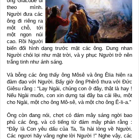
ông Giacôbê đi
theo mình.
Người đưa các
ông đi riêng ra
một chỗ, tới
một ngọn núi
cao. Rồi Người
biến đổi hình dạng trước mặt các ông. Dung nhan
Người chói lọi như mặt trời, và y phục Người trở nên
trắng tinh như ánh sáng.
Và bỗng các ông thấy ông Môsê và ông Êlia hiện ra
đàm đạo với Người. Bấy giờ ông Phêrô thưa với Đức
Giêsu rằng : “Lạy Ngài, chúng con ở đây, thật là hay !
Nếu Ngài muốn, con xin dựng tại đây ba cái lều, một
cho Ngài, một cho ông Mô-sê, và một cho ông Ê-li-a.”
Ông còn đang nói, chợt có đám mây sáng ngời bao
phủ các ông, và có tiếng từ đám mây phán rằng :
“Đây là Con yêu dấu của Ta, Ta hài lòng về Người.
Các ngươi hãy vâng nghe lời Người !” Nghe vậy, các