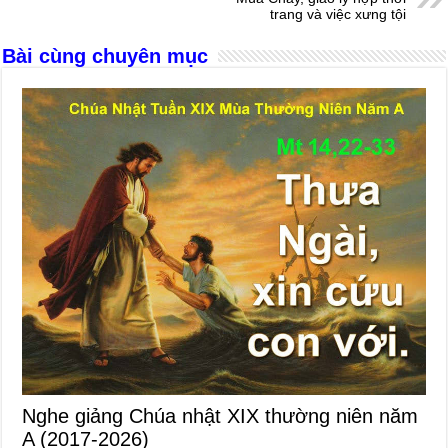
o
g
p
s
trang và việc xưng tội
o
er
p
Bài cùng chuyên mục
k
Nghe giảng Chúa nhật XIX thường niên năm
A (2017-2026)