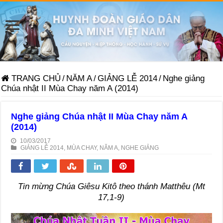
TRANG CHỦ
/
NĂM A
/
GIẢNG LỄ 2014
/
Nghe giảng
Chúa nhật II Mùa Chay năm A (2014)
Nghe giảng Chúa nhật II Mùa Chay năm A
(2014)
10/03/2017
GIẢNG LỄ 2014
,
MÙA CHAY
,
NĂM A
,
NGHE GIẢNG
Tin mừng Chúa Giêsu Kitô theo thánh Matthêu (Mt
17,1-9)