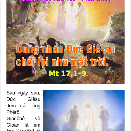
Sáu ngày sau,
Đức Giêsu
đem các ông
Phêrô,
Giacôbê và
Gioan là em