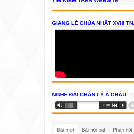
TÌM KIẾM TRÊN WEBSITE
GIẢNG LỄ CHÚA NHẬT XVIII TN
NGHE ĐÀI CHÂN LÝ Á CHÂU
Trình
Vm
00:00
R
P
phát
âm
thanh
Bài mới
Bài nổi bật
Phản hồi