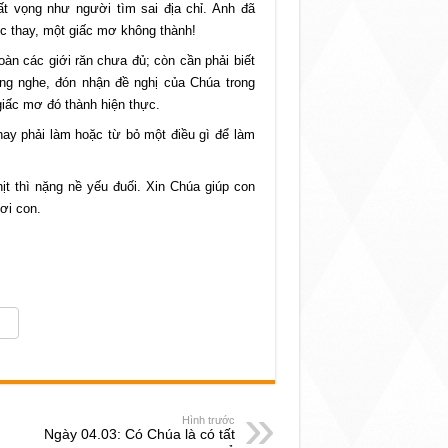
t vọng như người tìm sai địa chỉ. Anh đã
c thay, một giấc mơ không thành!
àn các giới răn chưa đủ; còn cần phải biết
ắng nghe, đón nhận đề nghị của Chúa trong
giấc mơ đó thành hiện thực.
y phải làm hoặc từ bỏ một điều gì để làm
ịt thì nặng nề yếu đuối. Xin Chúa giúp con
ơi con.
Hình trước
Ngày 04.03: Có Chúa là có tất