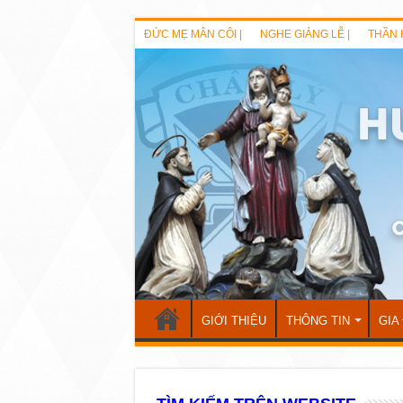
ĐỨC MẸ MÂN CÔI |
NGHE GIẢNG LỄ |
THẦN 
GIỚI THIỆU
THÔNG TIN
GIA