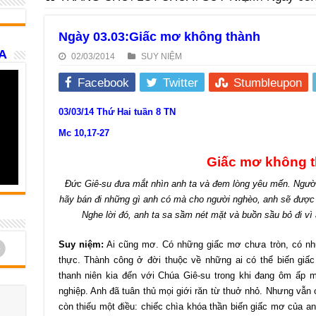
Ngày 03.03:Giấc mơ không thành
A
02/03/2014
SUY NIỆM
Facebook
Twitter
Stumbleupon
03/03/14 Thứ Hai tuần 8 TN
Mc 10,17-27
Giấc mơ không 
Đức Giê-su đưa mắt nhìn anh ta và đem lòng yêu mến. Người b
hãy bán đi những gì anh có mà cho người nghèo, anh sẽ được mộ
Nghe lời đó, anh ta sa sầm nét mặt và buồn sầu bỏ đi vì 
d
Suy niệm:
Ai cũng mơ. Có những giấc mơ chưa tròn, có nhữ
thực. Thành công ở đời thuộc về những ai có thể biến giấ
thanh niên kia đến với Chúa Giê-su trong khi đang ôm ấp 
nghiệp. Anh đã tuân thủ mọi giới răn từ thuở nhỏ. Nhưng vẫn 
còn thiếu một điều: chiếc chìa khóa thần biến giấc mơ của anh