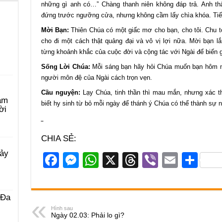
những gì anh có…” Chàng thanh niên không đáp trả. Anh thấ
đứng trước ngưỡng cửa, nhưng không cầm lấy chìa khóa. Tiế
Mời Bạn:
Thiên Chúa có một giấc mơ cho bạn, cho tôi. Chu to
cho đi một cách thật quảng đại và vô vị lợi nữa. Mời bạn l
từng khoảnh khắc của cuộc đời và cộng tác với Ngài để biến 
Sống Lời Chúa:
Mỗi sáng bạn hãy hỏi Chúa muốn bạn hôm na
người môn đệ của Ngài cách trọn vẹn.
Cầu nguyện:
Lạy Chúa, tinh thần thì mau mắn, nhưng xác th
àm
biết hy sinh từ bỏ mỗi ngày để thánh ý Chúa có thể thành sự n
ời
CHIA SẺ:
Bảy
F
M
W
X
T
Vi
E
S
a
e
h
hr
b
m
h
c
ss
at
e
er
ail
ar
 Ða
e
e
s
a
e
Hình sau
Ngày 02.03: Phải lo gì?