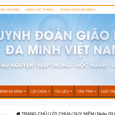
HỌC ONLINE |
HẠNH CÁC THÁNH |
THÁNH DÒNG ĐA MINH |
 ĐÌNH ĐA MINH
LỜI CHÚA
TÀI LIỆU
TÂM TÌNH
GIỚI TR
TRANG CHỦ
/
LỜI CHÚA
/
SUY NIỆM
/
Ngày 03.