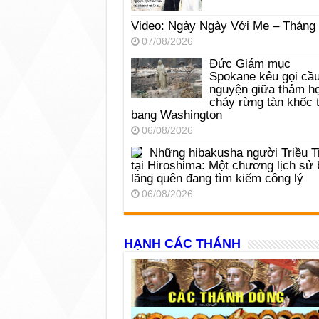
Video: Ngày Ngày Với Mẹ – Tháng
07/08/2026
Đức Giám mục
Spokane kêu gọi cầ
nguyện giữa thảm h
cháy rừng tàn khốc t
bang Washington
06/08/2026
Những hibakusha người Triều T
tại Hiroshima: Một chương lịch sử 
lãng quên đang tìm kiếm công lý
06/08/2026
HẠNH CÁC THÁNH