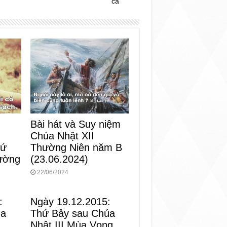
cả
Bài hát và Suy niệm
Chúa Nhật XII
Thường Niên năm B
hứ
(23.06.2024)
ường
22/06/2024
:
Ngày 19.12.2015:
ùa
Thứ Bảy sau Chúa
Nhật III Mùa Vọng