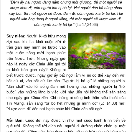
“Đêm ấy hai người đang nằm chung một giường, thì một người sẽ
được đem đi, còn người kia bị bỏ lại. Hai người đàn bà cùng nhau
xay bột, thì một người sẽ được đem đi, còn người kia bị bỏ lại. Hai
người đàn ông đang ở ngoài đồng, thì một người sẽ được đem đi,
còn người kia bị bỏ lại.”
(Lc 17,34-36)
Suy niệm:
Người Ki-tô hữu mong
đợi sau khi lìa khỏi cuộc đời ở
trần gian này mình sẽ bước vào
một cuộc sống mới hạnh phúc
trên Nước Trời. Nhưng ngày giờ
nào là ngày giờ Chúa đến gọi tôi
ra khỏi trần gian này? Không ai
biết trước được, ngày giờ ấy bất ngờ lắm vì nó có thể xảy đến với
bất cứ ai, vào bất cứ lúc nào. “Người bị bỏ lại” là những người bị
“dán chặt” vào lối sống đam mê hưởng thụ, những người bị “trói
buộc” vào những lắng lo việc đời này đến nỗi không thể sẵn sàng
cho ngày giờ Chúa đến. Chỉ những ai sống tinh thần siêu thoát của
Tin Mừng, sẵn sàng “từ bỏ hết những gì mình có” (Lc 14,33) mới
“được đem đi” đến nơi hạnh phúc khi Chúa đến bất ngờ.
Mời Bạn:
Cuộc đời này được ví như một cuộc hành trình tiến về
quê trời. Không thể tới đích nếu người đi đường chôn chân lại một
nơi nào đó. Cũng vậy, trên đường tiến về quê trời nếu cứ bám vào