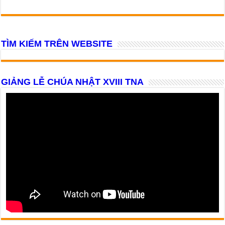
TÌM KIẾM TRÊN WEBSITE
GIẢNG LỄ CHÚA NHẬT XVIII TNA