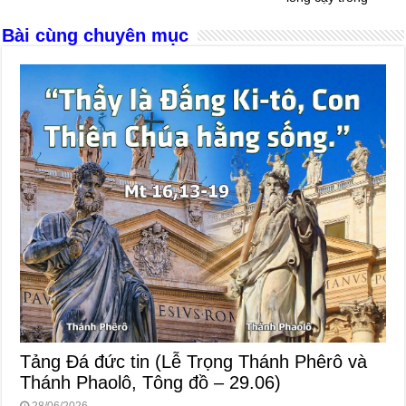
o
er
p
Bài cùng chuyên mục
k
Tảng Đá đức tin (Lễ Trọng Thánh Phêrô và
Thánh Phaolô, Tông đồ – 29.06)
28/06/2026