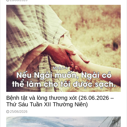
Bệnh tật và lòng thương xót (26.06.2026 –
Thứ Sáu Tuần XII Thường Niên)
25/06/2026