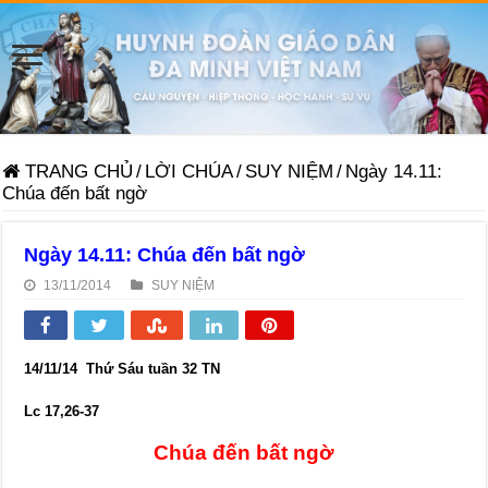
TRANG CHỦ
/
LỜI CHÚA
/
SUY NIỆM
/
Ngày 14.11:
Chúa đến bất ngờ
Ngày 14.11: Chúa đến bất ngờ
13/11/2014
SUY NIỆM
14/11/14 Thứ Sáu tuần 32 TN
Lc 17,26-37
Chúa đến bất ngờ