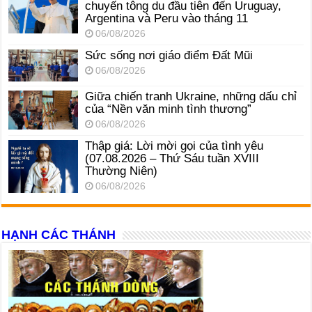
chuyến tông du đầu tiên đến Uruguay,
Argentina và Peru vào tháng 11
06/08/2026
Sức sống nơi giáo điểm Đất Mũi
06/08/2026
Giữa chiến tranh Ukraine, những dấu chỉ
của “Nền văn minh tình thương”
06/08/2026
Thập giá: Lời mời gọi của tình yêu
(07.08.2026 – Thứ Sáu tuần XVIII
Thường Niên)
06/08/2026
HẠNH CÁC THÁNH