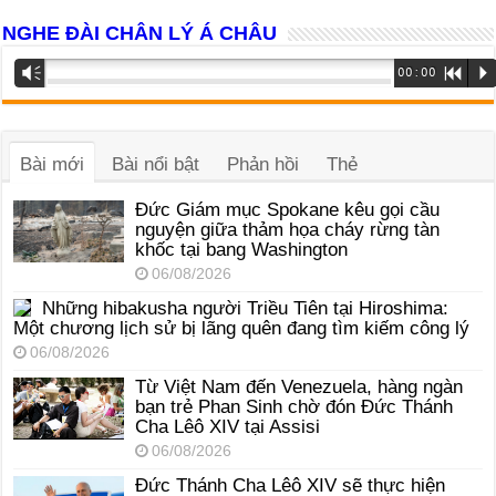
NGHE ĐÀI CHÂN LÝ Á CHÂU
Trình
Vm
00:00
R
P
phát
âm
thanh
Bài mới
Bài nổi bật
Phản hồi
Thẻ
Đức Giám mục Spokane kêu gọi cầu
nguyện giữa thảm họa cháy rừng tàn
khốc tại bang Washington
06/08/2026
Những hibakusha người Triều Tiên tại Hiroshima:
Một chương lịch sử bị lãng quên đang tìm kiếm công lý
06/08/2026
Từ Việt Nam đến Venezuela, hàng ngàn
bạn trẻ Phan Sinh chờ đón Đức Thánh
Cha Lêô XIV tại Assisi
06/08/2026
Đức Thánh Cha Lêô XIV sẽ thực hiện