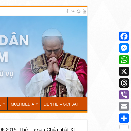
Face
Mess
What
X
Thre
Viber
Ẻ
MULTIMEDIA
LIÊN HỆ – GỬI BÀI
Emai
Shar
06.2015: Thứ Tư sau Chúa nhật XI