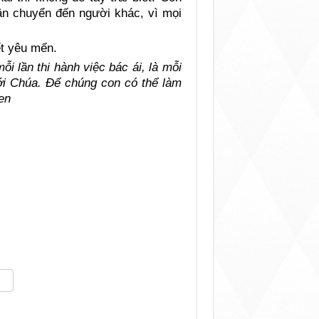
ận chuyển đến người khác, vì mọi
ết yêu mến.
i lần thi hành việc bác ái, là mỗi
ới Chúa. Để chúng con có thể làm
en