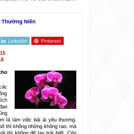
I Thường Niên
LinkedIn
Pinterest
015
18
cho
các
ống
ích
 đạo
đúng
n là làm việc bái ái yêu thương.
bố thí không những không rao, mà
i thì không để tay trái biết. Còn