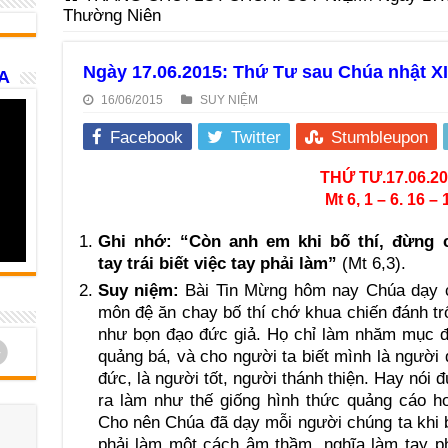
Thường Niên
Ngày 17.06.2015: Thứ Tư sau Chúa nhật X
A
16/06/2015
SUY NIỆM
Facebook
Twitter
Stumbleupon
THỨ TƯ.17.06.2
Mt 6, 1 – 6. 16 – 
Ghi nhớ: “Còn anh em khi bố thí, đừng 
tay trái biết việc tay phải làm”
(Mt 6,3).
Suy niệm:
Bài Tin Mừng hôm nay Chúa dạy 
môn đệ ăn chay bố thí chớ khua chiến đánh tr
như bọn đạo đức giả. Họ chỉ làm nhăm mục đ
d
quảng bá, và cho người ta biết mình là người
đức, là người tốt, người thánh thiện. Hay nói 
ra làm như thế giống hình thức quảng cáo hơ
Cho nên Chúa đã dạy mỗi người chúng ta khi 
phải làm một cách âm thầm, nghĩa làm tay phả