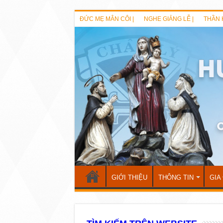
ĐỨC MẸ MÂN CÔI |
NGHE GIẢNG LỄ |
THẦN 
GIỚI THIỆU
THÔNG TIN
GIA