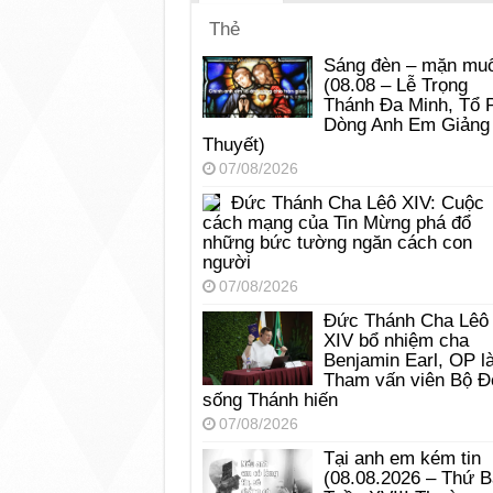
Thẻ
Sáng đèn – mặn muố
(08.08 – Lễ Trọng
Thánh Đa Minh, Tổ 
Dòng Anh Em Giảng
Thuyết)
07/08/2026
Đức Thánh Cha Lêô XIV: Cuộc
cách mạng của Tin Mừng phá đổ
những bức tường ngăn cách con
người
07/08/2026
Đức Thánh Cha Lêô
XIV bổ nhiệm cha
Benjamin Earl, OP l
Tham vấn viên Bộ Đ
sống Thánh hiến
07/08/2026
Tại anh em kém tin
(08.08.2026 – Thứ 