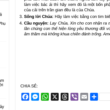
làm việc bác ái thì hãy xem đó là một bổn ph
của cải trên trần gian đều là của Chúa.
i
Sống lời Chúa:
Hãy làm việc bằng con tim bi
Cầu nguyện:
Lạy Chúa, Xin cho con nhận ra mỗ
Phụ
lần chúng con thể hiện lòng yêu thương đối v
âm thầm mà không khua chiên đánh trống. Am
àm
ời
CHIA SẺ:
F
M
W
X
T
Vi
E
S
a
e
h
hr
b
m
h
Bảy