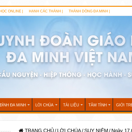
HỌC ONLINE |
HẠNH CÁC THÁNH |
THÁNH DÒNG ĐA MINH |
 ĐÌNH ĐA MINH
LỜI CHÚA
TÀI LIỆU
TÂM TÌNH
GIỚI TR
TRANG CHỦ
/
LỜI CHÚA
/
SUY NIỆM
/
Ngày 17.