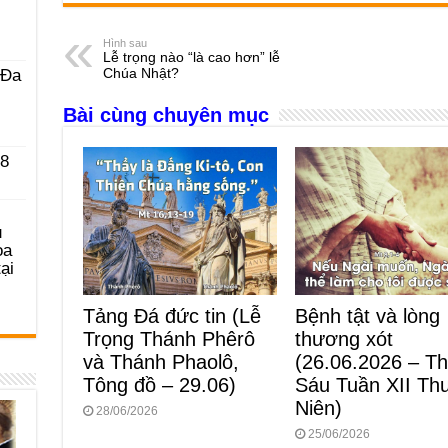
c
ss
at
e
er
ail
ar
e
e
s
a
e
Hình sau
Lễ trọng nào “là cao hơn” lễ
b
n
A
d
Chúa Nhật?
 Ða
o
g
p
s
Bài cùng chuyên mục
o
er
p
 8
k
u
ọa
ại
Tảng Đá đức tin (Lễ
Bệnh tật và lòng
Trọng Thánh Phêrô
thương xót
và Thánh Phaolô,
(26.06.2026 – T
Tông đồ – 29.06)
Sáu Tuần XII Th
Niên)
28/06/2026
25/06/2026