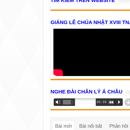
TÌM KIẾM TRÊN WEBSITE
GIẢNG LỄ CHÚA NHẬT XVIII TN
NGHE ĐÀI CHÂN LÝ Á CHÂU
Trình
Vm
00:00
R
P
phát
âm
thanh
Bài mới
Bài nổi bật
Phản hồi