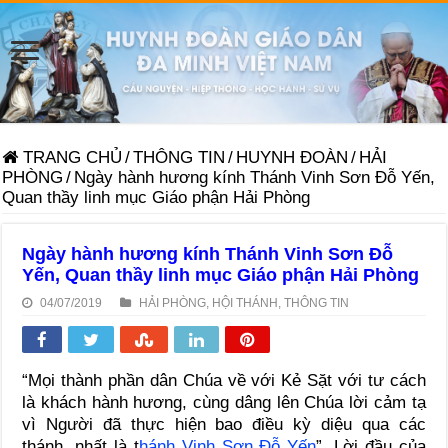
TRANG CHỦ
/
THÔNG TIN
/
HUYNH ĐOÀN
/
HẢI
PHÒNG
/
Ngày hành hương kính Thánh Vinh Sơn Đỗ Yến,
Quan thầy linh mục Giáo phận Hải Phòng
Ngày hành hương kính Thánh Vinh Sơn Đỗ
Yến, Quan thầy linh mục Giáo phận Hải Phòng
04/07/2019
HẢI PHÒNG
,
HỘI THÁNH
,
THÔNG TIN
“Mọi thành phần dân Chúa về với Kẻ Sặt với tư cách
là khách hành hương, cùng dâng lên Chúa lời cảm tạ
vì Người đã thực hiện bao điều kỳ diệu qua các
thánh, nhất là t
hánh Vinh Sơn Đỗ Yến
”. Lời đầu của