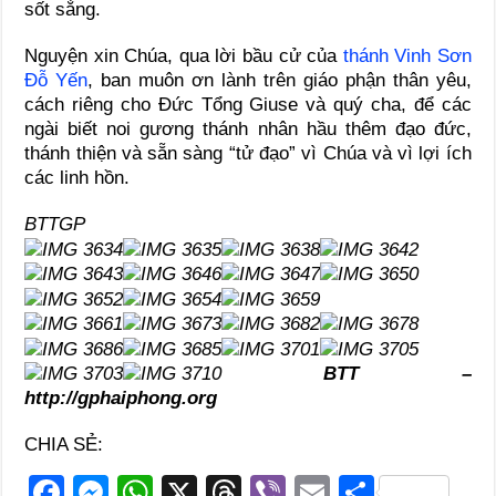
sốt sắng.
Nguyện xin Chúa, qua lời bầu cử của
thánh Vinh Sơn
Đỗ Yến
, ban muôn ơn lành trên giáo phận thân yêu,
cách riêng cho Đức Tổng Giuse và quý cha, để các
ngài biết noi gương thánh nhân hầu thêm đạo đức,
thánh thiện và sẵn sàng “tử đạo” vì Chúa và vì lợi ích
các linh hồn.
BTTGP
BTT –
http://gphaiphong.org
CHIA SẺ:
F
M
W
X
T
Vi
E
S