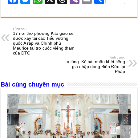
a
e
h
hr
b
m
h
c
ss
at
e
er
ail
ar
e
e
s
a
e
Hình sau
17 nơi thờ phượng Kitô giáo sẽ
b
n
A
d
được xây tại các Tiểu vương
quốc A rập và Chính phủ
o
g
p
s
Maurice tài trợ cuộc viếng thăm
của ĐTC
o
er
p
Hình trước
Lạ lùng: Kẻ sát nhân khét tiếng
k
gia nhập dòng Biển Đức tại
Pháp
Bài cùng chuyên mục