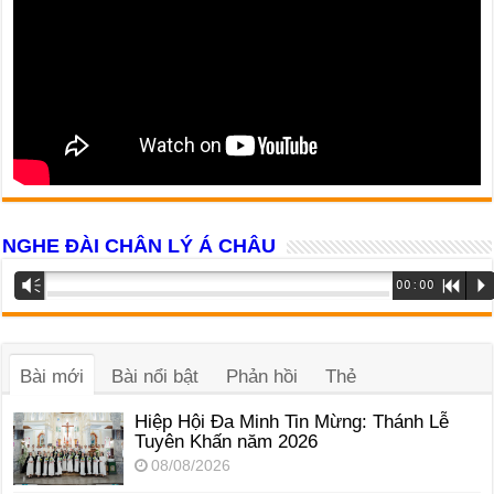
NGHE ĐÀI CHÂN LÝ Á CHÂU
Trình
Vm
00:00
R
P
phát
âm
thanh
Bài mới
Bài nổi bật
Phản hồi
Thẻ
Hiệp Hội Đa Minh Tin Mừng: Thánh Lễ
Tuyên Khấn năm 2026
08/08/2026