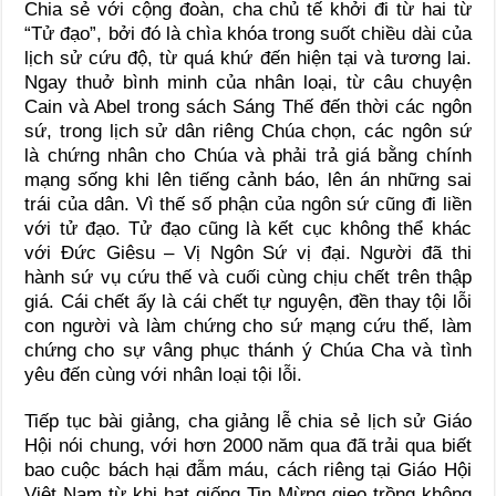
Chia sẻ với cộng đoàn, cha chủ tế khởi đi từ hai từ
“Tử đạo”, bởi đó là chìa khóa trong suốt chiều dài của
lịch sử cứu độ, từ quá khứ đến hiện tại và tương lai.
Ngay thuở bình minh của nhân loại, từ câu chuyện
Cain và Abel trong sách Sáng Thế đến thời các ngôn
sứ, trong lịch sử dân riêng Chúa chọn, các ngôn sứ
là chứng nhân cho Chúa và phải trả giá bằng chính
mạng sống khi lên tiếng cảnh báo, lên án những sai
trái của dân. Vì thế số phận của ngôn sứ cũng đi liền
với tử đạo. Tử đạo cũng là kết cục không thể khác
với Đức Giêsu – Vị Ngôn Sứ vị đại. Người đã thi
hành sứ vụ cứu thế và cuối cùng chịu chết trên thập
giá. Cái chết ấy là cái chết tự nguyện, đền thay tội lỗi
con người và làm chứng cho sứ mạng cứu thế, làm
chứng cho sự vâng phục thánh ý Chúa Cha và tình
yêu đến cùng với nhân loại tội lỗi.
Tiếp tục bài giảng, cha giảng lễ chia sẻ lịch sử Giáo
Hội nói chung, với hơn 2000 năm qua đã trải qua biết
bao cuộc bách hại đẫm máu, cách riêng tại Giáo Hội
Việt Nam từ khi hạt giống Tin Mừng gieo trồng không