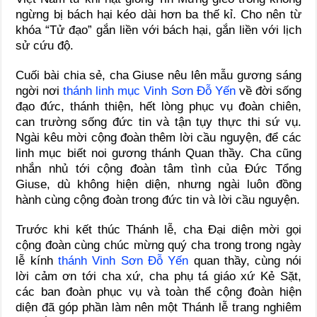
ngừng bị bách hại kéo dài hơn ba thế kỉ. Cho nên từ
khóa “Tử đạo” gắn liền với bách hại, gắn liền với lịch
sử cứu độ.
Cuối bài chia sẻ, cha Giuse nêu lên mẫu gương sáng
ngời nơi
thánh linh mục Vinh Sơn Đỗ Yến
về đời sống
đạo đức, thánh thiện, hết lòng phục vụ đoàn chiên,
can trường sống đức tin và tận tụy thực thi sứ vụ.
Ngài kêu mời cộng đoàn thêm lời cầu nguyện, để các
linh mục biết noi gương thánh Quan thầy. Cha cũng
nhắn nhủ tới cộng đoàn tâm tình của Đức Tổng
Giuse, dù không hiện diện, nhưng ngài luôn đồng
hành cùng cộng đoàn trong đức tin và lời cầu nguyện.
Trước khi kết thúc Thánh lễ, cha Đại diện mời gọi
cộng đoàn cùng chúc mừng quý cha trong trong ngày
lễ kính
thánh Vinh Sơn Đỗ Yến
quan thầy, cùng nói
lời cảm ơn tới cha xứ, cha phụ tá giáo xứ Kẻ Sặt,
các ban đoàn phục vụ và toàn thể cộng đoàn hiện
diện đã góp phần làm nên một Thánh lễ trang nghiêm