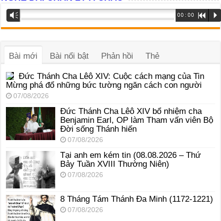
Trình
Vm
00:00
R
P
phát
âm
thanh
Bài mới
Bài nổi bật
Phản hồi
Thẻ
Đức Thánh Cha Lêô XIV: Cuộc cách mạng của Tin
Mừng phá đổ những bức tường ngăn cách con người
07/08/2026
Đức Thánh Cha Lêô XIV bổ nhiệm cha
Benjamin Earl, OP làm Tham vấn viên Bộ
Đời sống Thánh hiến
07/08/2026
Tại anh em kém tin (08.08.2026 – Thứ
Bảy Tuần XVIII Thường Niên)
07/08/2026
8 Tháng Tám Thánh Ða Minh (1172-1221)
07/08/2026