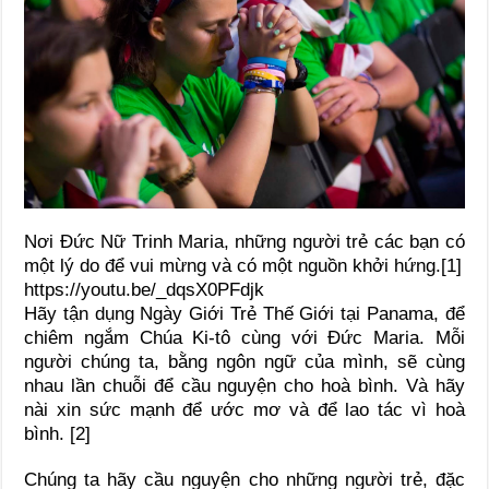
Nơi Đức Nữ Trinh Maria, những người trẻ các bạn có
một lý do để vui mừng và có một nguồn khởi hứng.[1]
https://youtu.be/_dqsX0PFdjk
Hãy tận dụng Ngày Giới Trẻ Thế Giới tại Panama, để
chiêm ngắm Chúa Ki-tô cùng với Đức Maria. Mỗi
người chúng ta, bằng ngôn ngữ của mình, sẽ cùng
nhau lần chuỗi để cầu nguyện cho hoà bình. Và hãy
nài xin sức mạnh để ước mơ và để lao tác vì hoà
bình. [2]
Chúng ta hãy cầu nguyện cho những người trẻ, đặc