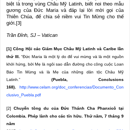
biệt là trong vùng Châu Mỹ Latinh, biết noi theo mẫu
gương của Đức Maria và đáp lại lời mời gọi của
Thiên Chúa, để chia sẻ niềm vui Tin Mừng cho thế
giới.[3]
Trần Đỉnh, SJ – Vatican
[1] Công Hội các Giám Mục Châu Mỹ Latinh và Caribe lần
thứ III.
“Đức Maria là một lý do để vui mừng và là một nguồn
khởi hứng, bởi Mẹ là ngôi sao dẫn đường cho công cuộc Loan
Báo Tin Mừng và là Mẹ của những dân tộc Châu Mỹ
Latinh.”
(Puebla, Conclusions
168).
http://www.celam.org/doc_conferencias/Documento_Con
clusivo_Puebla.pdf
[2]
Chuyến tông du của Đức Thánh Cha Phanxicô tại
Colombia. Phép lành cho các tín hữu. Thứ năm, 7 tháng 9
năm