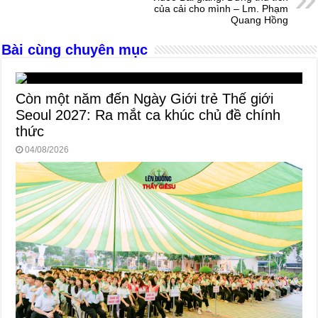
o
er
p
của cải cho mình – Lm. Phạm
k
Quang Hồng
Bài cùng chuyên mục
Còn một năm đến Ngày Giới trẻ Thế giới
Seoul 2027: Ra mắt ca khúc chủ đề chính
thức
04/08/2026