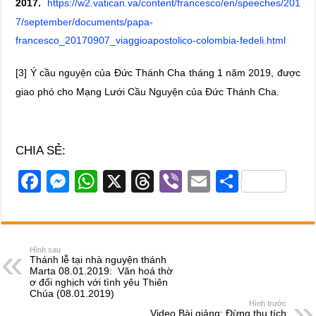
2017.
https://w2.vatican.va/content/francesco/en/speeches/201
7/september/documents/papa-
francesco_20170907_viaggioapostolico-colombia-fedeli.html
[3] Ý cầu nguyện của Đức Thánh Cha tháng 1 năm 2019, được
giao phó cho Mạng Lưới Cầu Nguyện của Đức Thánh Cha.
CHIA SẺ:
F
M
W
X
T
Vi
E
S
a
e
h
hr
b
m
h
c
ss
at
e
er
ail
ar
e
e
s
a
e
Hình sau
Thánh lễ tại nhà nguyện thánh
b
n
A
d
Marta 08.01.2019: Văn hoá thờ
ơ đối nghịch với tình yêu Thiên
o
g
p
s
Chúa (08.01.2019)
Hình trước
Video Bài giảng: Đừng thu tích