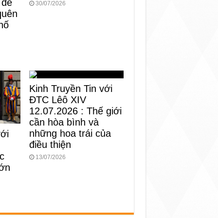
 để
30/07/2026
 quên
hố
Kinh Truyền Tin với
ĐTC Lêô XIV
12.07.2026 : Thế giới
cần hòa bình và
những hoa trái của
với
điều thiện
c
13/07/2026
lớn