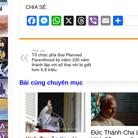
CHIA SẺ:
F
M
W
X
T
Vi
E
S
a
e
h
hr
b
m
h
c
ss
at
e
er
ail
ar
e
e
s
a
e
Hình sau
Tổ chức phá thai Planned
b
n
A
d
Parenthood kỷ niệm 100 năm
thành lập với số thai nhi bị giết
o
g
p
s
hơn 6,8 triệu
o
er
p
Bài cùng chuyên mục
k
Đức Thánh Cha 