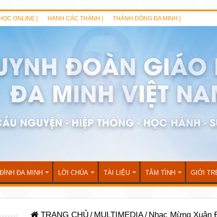
HỌC ONLINE |
HẠNH CÁC THÁNH |
THÁNH DÒNG ĐA MINH |
 ĐÌNH ĐA MINH
LỜI CHÚA
TÀI LIỆU
TÂM TÌNH
GIỚI TR
TRANG CHỦ
/
MULTIMEDIA
/
Nhạc Mừng Xuân Đ