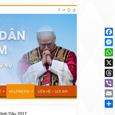
Face
Mess
What
X
Thre
Viber
Ẻ
MULTIMEDIA
LIÊN HỆ – GỬI BÀI
Emai
Shar
inh Dậu 2017