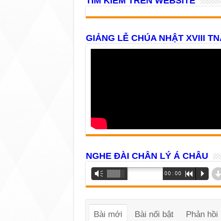
TÌM KIẾM TRÊN WEBSITE
GIẢNG LỄ CHÚA NHẬT XVIII TN
NGHE ĐÀI CHÂN LÝ Á CHÂU
Trình
Vm
00:00
R
P
phát
âm
thanh
Bài mới
Bài nổi bật
Phản hồi