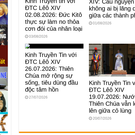
Kinh Truyền tin với
XIV: Cầu nguyện
ĐTC Lêô XIV
không ai bị lãng
02.08.2026: Đức Kitô
giữa các thành p
thực sự làm no thỏa
01/08/2026
cơn đói của nhân loại
03/08/2026
Kinh Truyền Tin với
ĐTC Lêô XIV
26.07.2026: Thiên
Chúa mở rộng sự
sống, tiêu dùng đầu
Kinh Truyền Tin 
độc tâm hồn
ĐTC Lêô XIV
19.07.2026: Nướ
27/07/2026
Thiên Chúa vẫn 
lên giữa cỏ lùng
20/07/2026