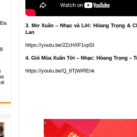
 Ða
3. Mơ Xuân – Nhạc và Lời: Hòang Trọng & Ch
Lan
https://youtu.be/2ZzHXF1vpSI
 8
4. Gió Mùa Xuân Tới – Nhạc: Hòang Trọng – T
https://youtu.be/Q_6TjWiREnk
u
ọa
ại