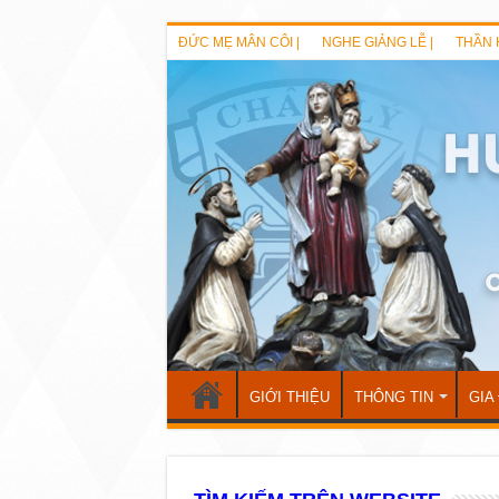
ĐỨC MẸ MÂN CÔI |
NGHE GIẢNG LỄ |
THẦN 
GIỚI THIỆU
THÔNG TIN
GIA