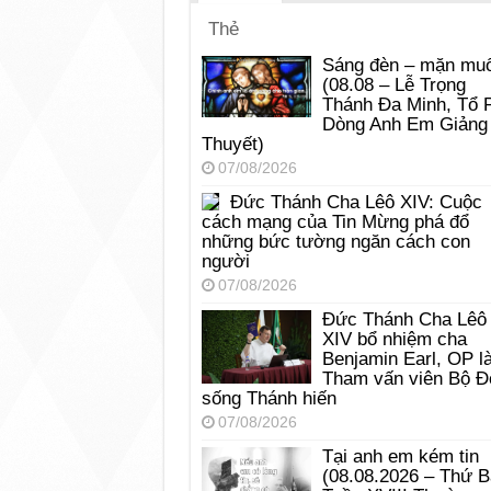
Thẻ
Sáng đèn – mặn muố
(08.08 – Lễ Trọng
Thánh Đa Minh, Tổ 
Dòng Anh Em Giảng
Thuyết)
07/08/2026
Đức Thánh Cha Lêô XIV: Cuộc
cách mạng của Tin Mừng phá đổ
những bức tường ngăn cách con
người
07/08/2026
Đức Thánh Cha Lêô
XIV bổ nhiệm cha
Benjamin Earl, OP l
Tham vấn viên Bộ Đ
sống Thánh hiến
07/08/2026
Tại anh em kém tin
(08.08.2026 – Thứ 