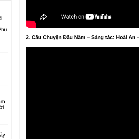
i
Phụ
2. Câu Chuyện Đầu Năm – Sáng tác: Hoài An –
àm
ời
Bảy