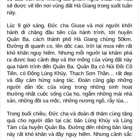
sẽ được vẽ lên nơi vùng đất Hà Giang trong suốt tuần
này.
Lúc 9 giờ sáng, Đức cha Giuse và mọi người khởi
hành đi chặng đầu tiên của hành trình, tới huyện
Quản Bạ, cách thành phố Hà Giang chừng 50km.
Đường đi quanh co, lên dốc cao, trời lại mưa nên rất
khó khăn nguy hiểm. Nhưng mỗi người lại khám phá
ra được bao cảnh đẹp và thơ mộng của vùng đất này
qua hành trình đến Quản Bạ. Quản Bạ có Núi Đôi Cô
Tiên, có Động Lùng Khúy, Thạch Sơn Thần… rất đẹp
và đầy cảm hứng sáng tác. Đoàn cũng gặp những
người dân tộc của vùng trong những sinh hoạt
thường nhật cuộc sống của họ, ngắm những mái nhà
sàn, những đồi sa mộc, những nương ngô, rẫy lúa…
Trong buổi chiều, Đức cha và đoàn đi thăm cùng tặng
quà cho người dân tại các bản Lùng Khúy và Lùng
Tám của huyện Quản Bạ. Đường đến những bản làng
này rất khó khăn và đầy nguy hiểm. Nhưng cảnh sắc