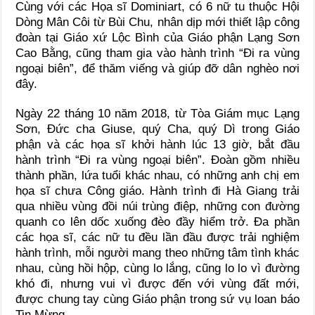
Cùng với các Họa sĩ Dominiart, có 6 nữ tu thuộc Hội
Dòng Mân Côi từ Bùi Chu, nhân dịp mới thiết lập công
đoàn tại Giáo xứ Lộc Bình của Giáo phận Lạng Sơn
Cao Bằng, cũng tham gia vào hành trình “Đi ra vùng
ngoại biên”, để thăm viếng và giúp đỡ dân nghèo nơi
đây.
Ngày 22 tháng 10 năm 2018, từ Tòa Giám mục Lạng
Sơn, Đức cha Giuse, quý Cha, quý Dì trong Giáo
phận và các họa sĩ khởi hành lúc 13 giờ, bắt đầu
hành trình “Đi ra vùng ngoại biên”. Đoàn gồm nhiều
thành phần, lứa tuổi khác nhau, có những anh chị em
họa sĩ chưa Công giáo. Hành trình đi Hà Giang trải
qua nhiều vùng đồi núi trùng điệp, những con đường
quanh co lên dốc xuống đèo đầy hiểm trở. Đa phần
các họa sĩ, các nữ tu đều lần đầu được trải nghiệm
hành trình, mỗi người mang theo những tâm tình khác
nhau, cùng hồi hộp, cùng lo lắng, cũng lo lo vì đường
khó đi, nhưng vui vì được đến với vùng đất mới,
được chung tay cùng Giáo phận trong sứ vụ loan báo
Tin Mừng.