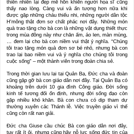
thiên nhiên lại đẹp mê hồn khiến người họa sĩ cũng
thấy nao lòng. Càng vui và ấn tượng hơn nữa khi
được gặp những cháu thiếu nhi, những người dân tộc
H’mông thật đơn sơ chất phác nơi đây. Những món
quà trao tặng cho bà con là những vật dụng thiết thực
trong mùa đông này như chăn ấm, áo len, màn mùng,
… đem lại cho bà con niềm vui thật ý nghĩa. “Chúng
tôi trao tặng món quà đơn sơ bé nhỏ, nhưng bà con
trao lại bao niềm vui và ý nghĩa cho chúng tôi trong
cuộc sống” – một thành viên trong đoàn chia sẻ.
Trong thời gian lưu lại tại Quản Bạ, Đức cha và đoàn
cũng gặp gỡ bà con giáo dân nơi đây. Tại Quản Bạ có
khoảng trên dưới 10 gia đình Công giáo. Đời sống
kinh tế tương đối ổn định, nhưng đời sống đạo còn
gặp nhiều khó khăn. Bà con chưa có dịp tham dự
thường xuyên các Thánh lễ. Việc truyền giáo vì thế
cũng còn rất nan giải.
Đức cha Giuse cầu chúc Bà con giáo dân nơi đây,
tuy rất ít ỏi, nhưng cũng hãy nỗ lực sống đức tin của