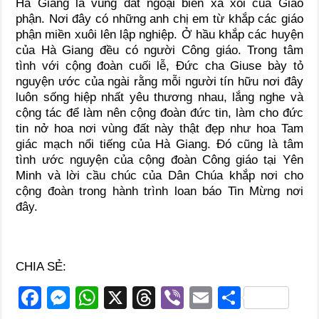
Hà Giang là vùng đất ngoại biên xa xôi của Giáo
phận. Nơi đây có những anh chị em từ khắp các giáo
phận miền xuôi lên lập nghiệp. Ở hầu khắp các huyện
của Hà Giang đều có người Công giáo. Trong tâm
tình với cộng đoàn cuối lễ, Đức cha Giuse bày tỏ
nguyện ước của ngài rằng mỗi người tín hữu nơi đây
luôn sống hiệp nhất yêu thương nhau, lắng nghe và
cộng tác để làm nên cộng đoàn đức tin, làm cho đức
tin nở hoa nơi vùng đất này thật đẹp như hoa Tam
giác mạch nổi tiếng của Hà Giang. Đó cũng là tâm
tình ước nguyện của cộng đoàn Công giáo tại Yên
Minh và lời cầu chúc của Dân Chúa khắp nơi cho
cộng đoàn trong hành trình loan báo Tin Mừng nơi
đây.
CHIA SẺ:
F
M
W
X
T
Vi
E
S