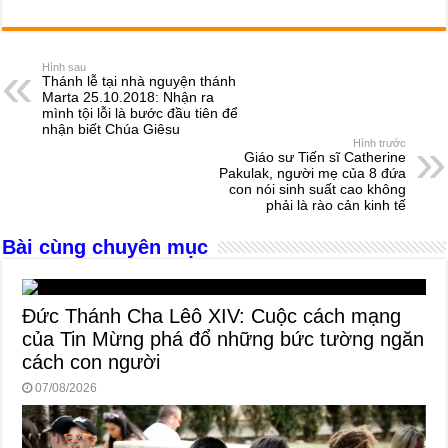
a
e
h
hr
b
m
h
c
ss
at
e
er
ail
ar
e
e
s
a
e
Hình sau
Thánh lễ tại nhà nguyện thánh
b
n
A
d
Marta 25.10.2018: Nhận ra
mình tội lỗi là bước đầu tiên để
o
g
p
s
nhận biết Chúa Giêsu
Hình trước
o
er
p
Giáo sư Tiến sĩ Catherine
Pakulak, người mẹ của 8 đứa
k
con nói sinh suất cao không
phải là rào cản kinh tế
Bài cùng chuyên mục
Đức Thánh Cha Lêô XIV: Cuộc cách mạng
của Tin Mừng phá đổ những bức tường ngăn
cách con người
07/08/2026