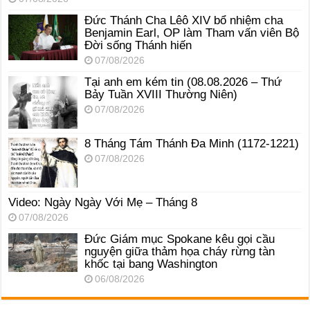
Đức Thánh Cha Lêô XIV bổ nhiệm cha
Benjamin Earl, OP làm Tham vấn viên Bộ
Đời sống Thánh hiến
07/08/2026
Tại anh em kém tin (08.08.2026 – Thứ
Bảy Tuần XVIII Thường Niên)
07/08/2026
8 Tháng Tám Thánh Ða Minh (1172-1221)
07/08/2026
Video: Ngày Ngày Với Mẹ – Tháng 8
07/08/2026
Đức Giám mục Spokane kêu gọi cầu
nguyện giữa thảm họa cháy rừng tàn
khốc tại bang Washington
06/08/2026