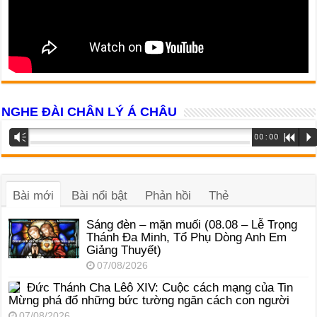
NGHE ĐÀI CHÂN LÝ Á CHÂU
Trình
Vm
00:00
R
P
phát
âm
thanh
Bài mới
Bài nổi bật
Phản hồi
Thẻ
Sáng đèn – mặn muối (08.08 – Lễ Trọng
Thánh Đa Minh, Tổ Phụ Dòng Anh Em
Giảng Thuyết)
07/08/2026
Đức Thánh Cha Lêô XIV: Cuộc cách mạng của Tin
Mừng phá đổ những bức tường ngăn cách con người
07/08/2026