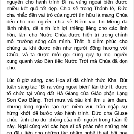
nguyện cho hành trình Đi ra vùng ngoại biên được
nhiều kết quả tốt đẹp. Chia sẻ trong Thánh lễ, Đức
cha nhắc đến vai trò của người tín hữu là mang Chúa
đến cho mọi người, chia sẻ Niềm vui Tin Mừng đã
lãnh nhận, để sinh ích lợi thiêng liêng cho các linh
hồn, làm cho Nước Chúa được hiển trị trong chính
môi trường sống của mình. Thật là diễm phúc cho
chúng ta khi được nên như người đồng hương với
Chúa, và ta được mời gọi cũng quy tụ mọi người
xung quanh vào Bàn tiệc Nước Trời mà Chúa đã dọn
cho.
Lúc 8 giờ sáng, các Họa sĩ đã chính thức Khai Bút
tuần sáng tác “Đi ra vùng ngoại biên” lần thứ II, được
tổ chức tại vùng đất Hà Giang của Giáo phận Lạng
Sơn Cao Bằng. Trời mưa và bầu khí âm u ảm đạm,
nhưng lòng người rạo rực niềm vui, tràn ngập sự
hứng khởi để bước vào hành trình. Đức cha Giuse
chúc lành cho dự phóng của mỗi người trong tuần lễ
này. Ngài cùng với các họa sĩ đã phác nên những nét
cọ đầu tiên cho những tác phẩm nghệ thuật hội họa