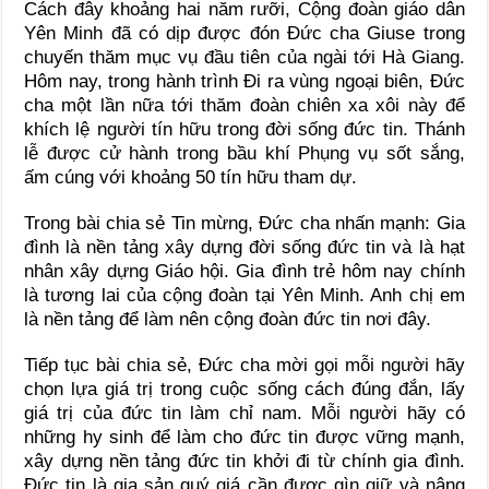
Cách đây khoảng hai năm rưỡi, Cộng đoàn giáo dân
Yên Minh đã có dịp được đón Đức cha Giuse trong
chuyến thăm mục vụ đầu tiên của ngài tới Hà Giang.
Hôm nay, trong hành trình Đi ra vùng ngoại biên, Đức
cha một lần nữa tới thăm đoàn chiên xa xôi này để
khích lệ người tín hữu trong đời sống đức tin. Thánh
lễ được cử hành trong bầu khí Phụng vụ sốt sắng,
ấm cúng với khoảng 50 tín hữu tham dự.
Trong bài chia sẻ Tin mừng, Đức cha nhấn mạnh: Gia
đình là nền tảng xây dựng đời sống đức tin và là hạt
nhân xây dựng Giáo hội. Gia đình trẻ hôm nay chính
là tương lai của cộng đoàn tại Yên Minh. Anh chị em
là nền tảng để làm nên cộng đoàn đức tin nơi đây.
Tiếp tục bài chia sẻ, Đức cha mời gọi mỗi người hãy
chọn lựa giá trị trong cuộc sống cách đúng đắn, lấy
giá trị của đức tin làm chỉ nam. Mỗi người hãy có
những hy sinh để làm cho đức tin được vững mạnh,
xây dựng nền tảng đức tin khởi đi từ chính gia đình.
Đức tin là gia sản quý giá cần được gìn giữ và nâng