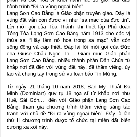
hành trình “Đi ra vùng ngoại biên”.
Lạng Sơn Cao Bằng là Giáo phận truyền giáo. Đây là
vùng đất vẫn còn được ví như “sa mạc của đức tin”.
Lời mời gọi của Tòa Thánh khi thiết lập Phủ doãn
Tông Tòa Lạng Sơn Cao Bằng năm 1913 cho các vị
thừa sai “Hãy làm nở hoa trong sa mạc” vẫn còn
sống động và cấp thiết. Đáp lại lời mời gọi của Đức
cha Giuse Châu Ngọc Tri – Giám mục Giáo phận
Lạng Sơn Cao Bằng, nhiều thành phần Dân Chúa từ
khắp nơi đã đến với vùng đất này, để thăm viếng, ủy
lạo và chung tay trong sứ vụ loan báo Tin Mừng.
Từ ngày 21 tháng 10 năm 2018, Ban Mỹ Thuật Đa
Minh (Dominiart) quy tụ 18 họa sĩ từ khắp nơi như
Huế, Sài Gòn,… đến với Giáo phận Lạng Sơn Cao
Bằng, tham gia chương trình thăm viếng sáng tác
tranh với chủ đề “Đi ra vùng ngoại biên”. Đây là lần
thứ II chương trình được tổ chức tại miền đất biên
cương xa xôi này.