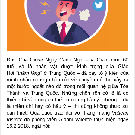
Đức Cha Giuse Ngụy Cảnh Nghi – vị Giám mục 60
tuổi và là nhân vật được kính trọng của Giáo
Hội
“thầm lặng”
ở Trung Quốc – đã bày tỏ ý kiến của
mình nhân những chộn rộn về chuyện có thể xảy ra
một bước ngoặt nào đó trong mối quan hệ giữa Tòa
Thánh và Trung Quốc. Những chộn rộn có lẽ là có
thiện chí và cũng có thể có những hậu ý, nhưng – dù
là thiện chí hay có hậu ý – thì cũng không thực sự
cần thiết. Qua cuộc trao đổi với trang mạng
Vatican
Insider
do phóng viên Gianni Valente thực hiện ngày
16.2.2018, ngài nói: