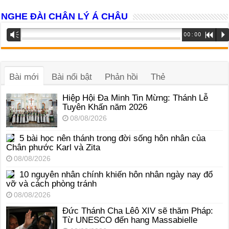
NGHE ĐÀI CHÂN LÝ Á CHÂU
Trình
Vm
00:00
R
P
phát
âm
thanh
Bài mới
Bài nổi bật
Phản hồi
Thẻ
Hiệp Hội Đa Minh Tin Mừng: Thánh Lễ
Tuyên Khấn năm 2026
08/08/2026
5 bài học nên thánh trong đời sống hôn nhân của
Chân phước Karl và Zita
08/08/2026
10 nguyên nhân chính khiến hôn nhân ngày nay đổ
vỡ và cách phòng tránh
08/08/2026
Đức Thánh Cha Lêô XIV sẽ thăm Pháp:
Từ UNESCO đến hang Massabielle