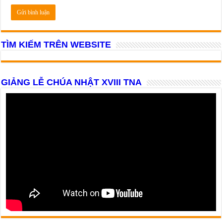
TÌM KIẾM TRÊN WEBSITE
GIẢNG LỄ CHÚA NHẬT XVIII TNA