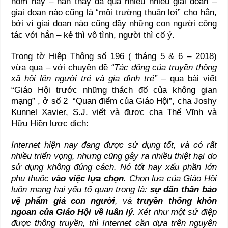
hôm nay – hắn thay da qua nhiều nhiều giai đoạn –
giai đoạn nào cũng là “môi trường thuận lợi” cho hắn,
bởi vì giai đoạn nào cũng đầy những con người cộng
tác với hắn – kẻ thì vô tình, người thì cố ý.
Trong tờ Hiệp Thông số 196 ( tháng 5 & 6 – 2018)
vừa qua – với chuyên đề
“Tác động của truyền thông
xã hội lên người trẻ và gia đình trẻ”
– qua bài viết
“Giáo Hội trước những thách đố của không gian
mạng” , ở số 2 “Quan điểm của Giáo Hội”, cha Joshy
Kunnel Xavier, S.J. viết và được cha Thế Vĩnh và
Hữu Hiền lược dịch:
Internet hiện nay đang được sử dụng tốt, và có rất
nhiều triển vọng, nhưng cũng gây ra nhiều thiệt hại do
sử dụng không đúng cách. Nó tốt hay xấu phần lớn
phụ thuộc
vào việc lựa chọn
. Chọn lựa của Giáo Hội
luôn mang hai yếu tố quan trọng là:
sự dấn thân bảo
vệ phẩm giá con người
, và
truyền thống khôn
ngoan của Giáo Hội về luân lý
. Xét như một sứ điệp
được thông truyền, thì Internet cần dựa trên nguyên