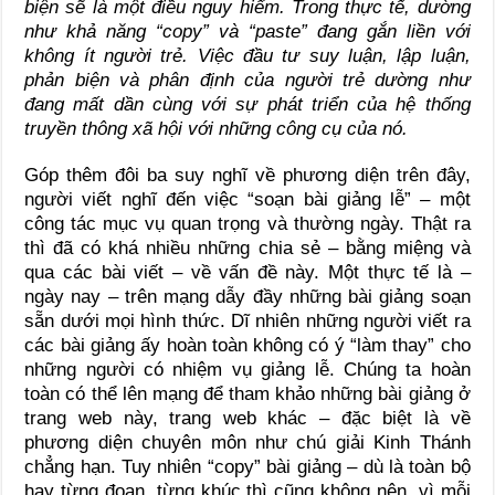
biện sẽ là một điều nguy hiểm. Trong thực tế, dường
như khả năng “copy” và “paste” đang gắn liền với
không ít người trẻ. Việc đầu tư suy luận, lập luận,
phản biện và phân định của người trẻ dường như
đang mất dần cùng với sự phát triển của hệ thống
truyền thông xã hội với những công cụ của nó.
Góp thêm đôi ba suy nghĩ về phương diện trên đây,
người viết nghĩ đến việc “soạn bài giảng lễ” – một
công tác mục vụ quan trọng và thường ngày. Thật ra
thì đã có khá nhiều những chia sẻ – bằng miệng và
qua các bài viết – về vấn đề này. Một thực tế là –
ngày nay – trên mạng dẫy đầy những bài giảng soạn
sẵn dưới mọi hình thức. Dĩ nhiên những người viết ra
các bài giảng ấy hoàn toàn không có ý “làm thay” cho
những người có nhiệm vụ giảng lễ. Chúng ta hoàn
toàn có thể lên mạng để tham khảo những bài giảng ở
trang web này, trang web khác – đặc biệt là về
phương diện chuyên môn như chú giải Kinh Thánh
chẳng hạn. Tuy nhiên “copy” bài giảng – dù là toàn bộ
hay từng đoạn, từng khúc thì cũng không nên, vì mỗi