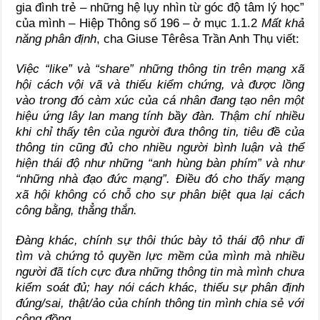
gia đình trẻ – những hệ lụy nhìn từ góc độ tâm lý học”
của mình – Hiệp Thông số 196 – ở mục 1.1.2
Mất khả
năng phân định
, cha Giuse Têrêsa Trần Anh Thụ viết:
Việc “like” và “share” những thông tin trên mạng xã
hội cách vội vã và thiếu kiểm chứng, và được lồng
vào trong đó càm xúc của cá nhân đang tạo nên một
hiệu ứng lây lan mang tính bầy đàn. Thậm chí nhiều
khi chỉ thấy tên của người đưa thông tin, tiêu đề của
thông tin cũng đủ cho nhiều người bình luận và thể
hiện thái độ như những “anh hùng bàn phím” và như
“những nhà đạo đức mạng”. Điều đó cho thấy mạng
xã hội không có chỗ cho sự phân biệt qua lại cách
công bằng, thẳng thắn.
Đàng khác, chính sự thôi thúc bày tỏ thái độ như đi
tìm và chứng tỏ quyền lực mềm của mình mà nhiều
người đã tích cực đưa những thông tin mà mình chưa
kiểm soát đủ; hay nói cách khác, thiếu sự phân định
đúng/sai, thật/ảo của chính thông tin mình chia sẻ với
cộng đồng.