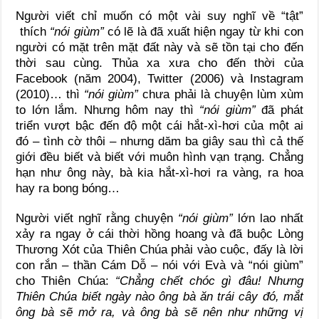
Người viết chỉ muốn có một vài suy nghĩ về “tật”
thích
“nói giùm”
có lẽ là đã xuất hiện ngay từ khi con
người có mặt trên mặt đất này và sẽ tồn tại cho đến
thời sau cùng. Thủa xa xưa cho đến thời của
Facebook (năm 2004), Twitter (2006) và Instagram
(2010)… thì
“nói giùm”
chưa phải là chuyện lùm xùm
to lớn lắm. Nhưng hôm nay thì
“nói giùm”
đã phát
triển vượt bậc đến độ một cái hắt-xì-hơi của một ai
đó – tình cờ thôi – nhưng dăm ba giây sau thì cả thế
giới đều biết và biết với muôn hình vạn trạng. Chẳng
hạn như ông này, bà kia hắt-xì-hơi ra vàng, ra hoa
hay ra bong bóng…
Người viết nghĩ rằng chuyện
“nói giùm”
lớn lao nhất
xảy ra ngay ở cái thời hồng hoang và đã buộc Lòng
Thương Xót của Thiên Chúa phải vào cuộc, đấy là lời
con rắn – thần Cám Dỗ – nói với Evà và “nói giùm”
cho Thiên Chúa:
“Chẳng chết chóc gì đâu! Nhưng
Thiên Chúa biết ngày nào ông bà ăn trái cây đó, mắt
ông bà sẽ mở ra, và ông bà sẽ nên như những vị