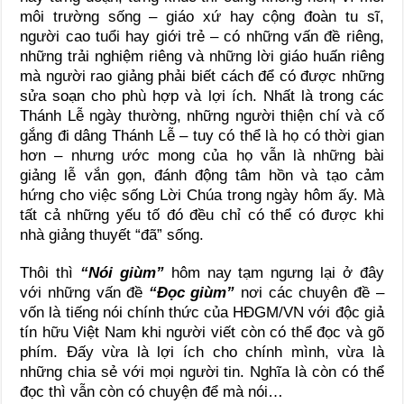
môi trường sống – giáo xứ hay cộng đoàn tu sĩ,
người cao tuổi hay giới trẻ – có những vấn đề riêng,
những trải nghiệm riêng và những lời giáo huấn riêng
mà người rao giảng phải biết cách để có được những
sửa soạn cho phù hợp và lợi ích. Nhất là trong các
Thánh Lễ ngày thường, những người thiện chí và cố
gắng đi dâng Thánh Lễ – tuy có thể là họ có thời gian
hơn – nhưng ước mong của họ vẫn là những bài
giảng lễ vắn gọn, đánh động tâm hồn và tạo cảm
hứng cho việc sống Lời Chúa trong ngày hôm ấy. Mà
tất cả những yếu tố đó đều chỉ có thể có được khi
nhà giảng thuyết “đã” sống.
Thôi thì
“Nói giùm”
hôm nay tạm ngưng lại ở đây
với những vấn đề
“Đọc giùm”
nơi các chuyên đề –
vốn là tiếng nói chính thức của HĐGM/VN với độc giả
tín hữu Việt Nam khi người viết còn có thể đọc và gõ
phím. Đấy vừa là lợi ích cho chính mình, vừa là
những chia sẻ với mọi người tin. Nghĩa là còn có thể
đọc thì vẫn còn có chuyện để mà nói…