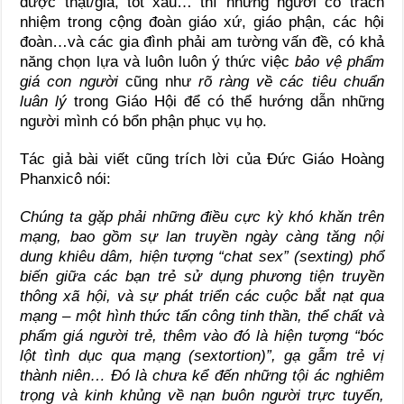
được thật/giả, tốt xấu… thì những người có trách
nhiệm trong cộng đoàn giáo xứ, giáo phận, các hội
đoàn…và các gia đình phải am tường vấn đề, có khả
năng chọn lựa và luôn luôn ý thức việc
bảo vệ phẩm
giá con người
cũng như
rõ ràng về các tiêu chuẩn
luân lý
trong Giáo Hội để có thể hướng dẫn những
người mình có bổn phận phục vụ họ.
Tác giả bài viết cũng trích lời của Đức Giáo Hoàng
Phanxicô nói:
Chúng ta gặp phải những điều cực kỳ khó khăn trên
mạng, bao gồm sự lan truyền ngày càng tăng nội
dung khiêu dâm, hiện tượng “chat sex” (sexting) phổ
biến giữa các bạn trẻ sử dụng phương tiện truyền
thông xã hội, và sự phát triển các cuộc bắt nạt qua
mạng – một hình thức tấn công tinh thần, thể chất và
phẩm giá người trẻ, thêm vào đó là hiện tượng “bóc
lột tình dục qua mạng (sextortion)”, gạ gẫm trẻ vị
thành niên… Đó là chưa kể đến những tội ác nghiêm
trọng và kinh khủng về nạn buôn người trực tuyến,