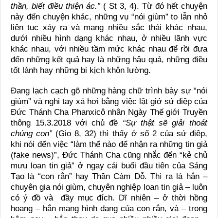
thần, biết điều thiện ác.”
( St 3, 4). Từ đó hết chuyện
này đến chuyện khác, những vụ “nói giùm” to lẫn nhỏ
liên tục xảy ra và mang nhiều sắc thái khác nhau,
dưới nhiều hình dạng khác nhau, ở nhiều lãnh vực
khác nhau, với nhiều tầm mức khác nhau để rồi đưa
đến những kết quả hay là những hậu quả, những điều
tốt lành hay những bi kịch khôn lường.
Đang lạch cạch gõ những hàng chữ trình bày sự “nói
giùm” và nghi tay xả hơi bằng việc lật giở sứ điệp của
Đức Thánh Cha Phanxicô nhân Ngày Thế giới Truyền
thông 15.3.2018 với chủ đề
“Sự thật sẽ giải thoát
chúng con”
(Gio 8, 32) thì thấy ở số 2 của sứ điệp,
khi nói đến việc “làm thế nào để nhận ra những tin giả
(fake news)”, Đức Thánh Cha cũng nhắc đến “kẻ chủ
mưu loan tin giả” ở ngay cái buổi đầu tiên của Sáng
Tạo là “con rắn” hay Thần Cám Dỗ. Thì ra là hắn –
chuyên gia nói giùm, chuyên nghiệp loan tin giả – luôn
có ý đồ và đầy mục đích. Dĩ nhiên – ở thời hồng
hoang – hắn mang hình dạng của con rắn, và – trong