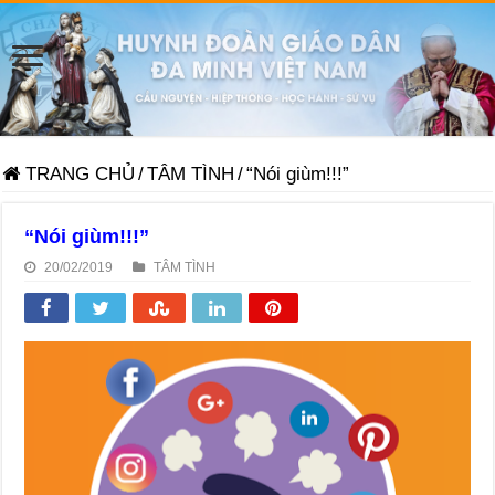
TRANG CHỦ
/
TÂM TÌNH
/
“Nói giùm!!!”
“Nói giùm!!!”
20/02/2019
TÂM TÌNH