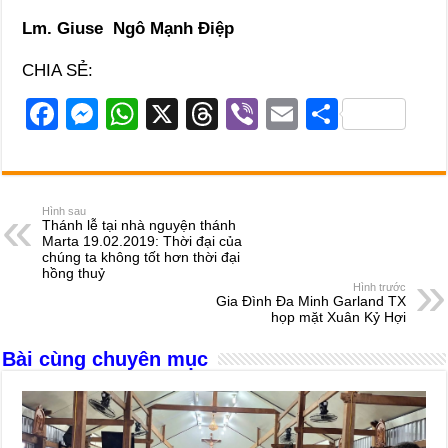
Lm. Giuse Ngô Mạnh Điệp
CHIA SẺ:
F
M
W
X
T
Vi
E
S
a
e
h
hr
b
m
h
c
ss
at
e
er
ail
ar
e
e
s
a
e
Hình sau
Thánh lễ tại nhà nguyện thánh
b
n
A
d
Marta 19.02.2019: Thời đại của
chúng ta không tốt hơn thời đại
o
g
p
s
hồng thuỷ
Hình trước
o
er
p
Gia Đình Đa Minh Garland TX
họp mặt Xuân Kỷ Hợi
k
Bài cùng chuyên mục