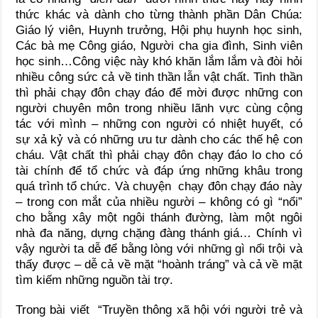
thức khác và dành cho từng thành phần Dân Chúa:
Giáo lý viên, Huynh trưởng, Hội phụ huynh học sinh,
Các bà mẹ Công giáo, Người cha gia đình, Sinh viên
học sinh…Công việc này khó khăn lắm lắm và đòi hỏi
nhiều công sức cả về tinh thần lẫn vật chất. Tinh thần
thì phải chạy đôn chạy đáo để mời được những con
người chuyên môn trong nhiều lãnh vực cùng cộng
tác với mình – những con người có nhiệt huyết, có
sự xả kỷ và có những ưu tư dành cho các thế hệ con
cháu. Vật chất thì phải chạy đôn chạy đáo lo cho có
tài chính để tổ chức và đáp ứng những khâu trong
quá trình tổ chức. Và chuyện chạy đôn chạy đáo này
– trong con mắt của nhiều người – không có gì “nổi”
cho bằng xây một ngôi thánh đường, làm một ngôi
nhà đa năng, dựng chặng đàng thánh giá… Chính vì
vậy người ta dễ để bằng lòng với những gì nổi trội và
thấy được – dễ cả về mặt “hoành tráng” và cả về mặt
tìm kiếm những nguồn tài trợ.
Trong bài viết “Truyền thông xã hội với người trẻ và