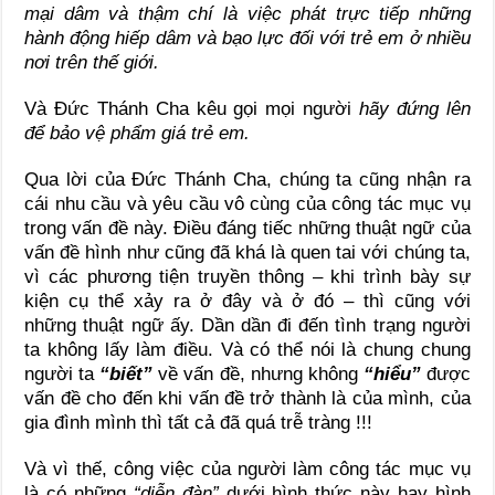
mại dâm và thậm chí là việc phát trực tiếp những
hành động hiếp dâm và bạo lực đối với trẻ em ở nhiều
nơi trên thế giới.
Và Đức Thánh Cha kêu gọi mọi người
hãy đứng lên
để bảo vệ phẩm giá trẻ em.
Qua lời của Đức Thánh Cha, chúng ta cũng nhận ra
cái nhu cầu và yêu cầu vô cùng của công tác mục vụ
trong vấn đề này. Điều đáng tiếc những thuật ngữ của
vấn đề hình như cũng đã khá là quen tai với chúng ta,
vì các phương tiện truyền thông – khi trình bày sự
kiện cụ thể xảy ra ở đây và ở đó – thì cũng với
những thuật ngữ ấy. Dần dần đi đến tình trạng người
ta không lấy làm điều. Và có thể nói là chung chung
người ta
“biết”
về vấn đề, nhưng không
“hiểu”
được
vấn đề cho đến khi vấn đề trở thành là của mình, của
gia đình mình thì tất cả đã quá trễ tràng !!!
Và vì thế, công việc của người làm công tác mục vụ
là có những
“diễn đàn”
dưới hình thức này hay hình