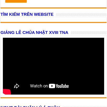
TÌM KIẾM TRÊN WEBSITE
GIẢNG LỄ CHÚA NHẬT XVIII TNA