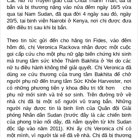
Các Nữ Tu Truyền giáo của Chúa Thánh Thần, đã bị
bắn và bị thương nặng vào nửa đêm ngày 16/5 vừa
qua tại Nam Sudan, đã qua đời 4 ngày sau đó, ngày
20/5, tại bịnh viện Nairobi ở Kenya, nơi chị được đưa
đến điều trị sau khi bị bắn.
Theo tin tức gửi đến cho hãng tin Fides, vào đêm
hôm đó, chị Veronica Rackova nhận được một cuộc
gọi cấp cứu cho một phụ nữ gặp biến chứng khi sinh
mà trung tâm sức khỏe Thánh Bakhita ở Yei do các
nữ tu điều hành không thể giải quyết. Chị Veronica đã
dùng xe cứu thương của trung tâm Bakhita để chở
người phụ nữ đến trung tâm Sức Khỏe Harvester, nơi
có những phương tiện y khoa điều trị tốt hơn cho
phụ nữ mới sinh và trẻ sơ sinh. Trên đường trở về
nhà chị đã bị một số người vũ trang bắn. Những
người này được tin là binh lính của Quân đội Giải
phóng Nhân dân Sudan (trước đây là các chiến binh
của phong trào nổi dậy, đã nắm quyền từ khi Sudan
độc lập vào năm 2011). Khi ấy chị Veronica chỉ có
một mình, vì người tài xế đã về nhà. Chị đã bị thương