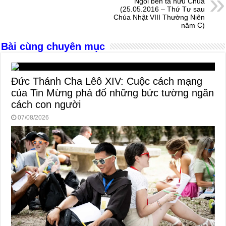
Ngồi bên tả hữu Chúa
o
er
p
(25.05.2016 – Thứ Tư sau
Chúa Nhật VIII Thường Niên
k
năm C)
Bài cùng chuyên mục
Đức Thánh Cha Lêô XIV: Cuộc cách mạng
của Tin Mừng phá đổ những bức tường ngăn
cách con người
07/08/2026