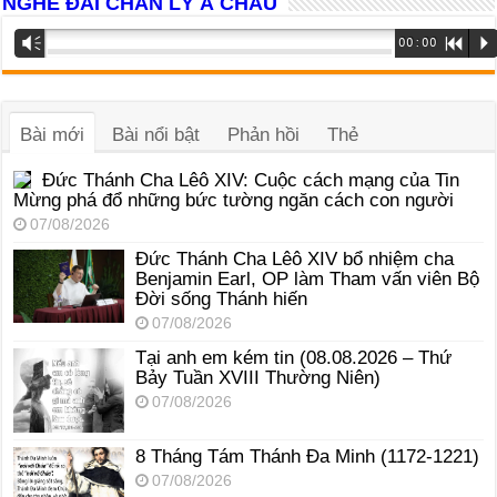
NGHE ĐÀI CHÂN LÝ Á CHÂU
Trình
Vm
00:00
R
P
phát
âm
thanh
Bài mới
Bài nổi bật
Phản hồi
Thẻ
Đức Thánh Cha Lêô XIV: Cuộc cách mạng của Tin
Mừng phá đổ những bức tường ngăn cách con người
07/08/2026
Đức Thánh Cha Lêô XIV bổ nhiệm cha
Benjamin Earl, OP làm Tham vấn viên Bộ
Đời sống Thánh hiến
07/08/2026
Tại anh em kém tin (08.08.2026 – Thứ
Bảy Tuần XVIII Thường Niên)
07/08/2026
8 Tháng Tám Thánh Ða Minh (1172-1221)
07/08/2026