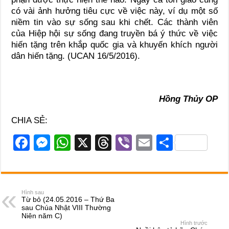
có vài ảnh hưởng tiêu cực về việc này, ví dụ một số
niềm tin vào sự sống sau khi chết. Các thành viên
của Hiệp hội sự sống đang truyền bá ý thức về việc
hiến tặng trên khắp quốc gia và khuyến khích người
dân hiến tặng. (UCAN 16/5/2016).
Hồng Thủy OP
CHIA SẺ:
F
M
W
X
T
Vi
E
S
a
e
h
hr
b
m
h
c
ss
at
e
er
ail
ar
e
e
s
a
e
Hình sau
Từ bỏ (24.05.2016 – Thứ Ba
b
n
A
d
sau Chúa Nhật VIII Thường
Niên năm C)
o
g
p
s
Hình trước