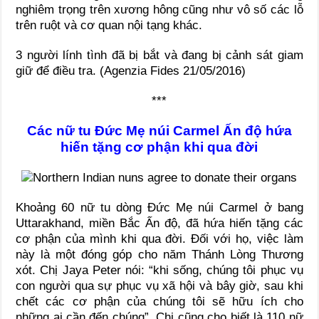
nghiêm trọng trên xương hông cũng như vô số các lỗ
trên ruột và cơ quan nội tạng khác.
3 người lính tình đã bị bắt và đang bị cảnh sát giam
giữ để điều tra. (Agenzia Fides 21/05/2016)
***
Các nữ tu Đức Mẹ núi Carmel Ấn độ hứa
hiến tặng cơ phận khi qua đời
Khoảng 60 nữ tu dòng Đức Mẹ núi Carmel ở bang
Uttarakhand, miền Bắc Ấn độ, đã hứa hiến tặng các
cơ phận của mình khi qua đời. Đối với họ, việc làm
này là một đóng góp cho năm Thánh Lòng Thương
xót. Chị Jaya Peter nói: “khi sống, chúng tôi phục vụ
con người qua sự phục vụ xã hội và bây giờ, sau khi
chết các cơ phận của chúng tôi sẽ hữu ích cho
những ai cần đến chúng”. Chị cũng cho biết là 110 nữ