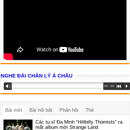
NGHE ĐÀI CHÂN LÝ Á CHÂU
Trình
Vm
00:00
R
P
phát
âm
thanh
Bài mới
Bài nổi bật
Phản hồi
Thẻ
Các tu sĩ Đa Minh “Hillbilly Thomists” ra
mắt album mới Strange Land