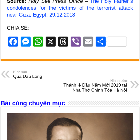
Source:
Holy See Press Office
–
The Holy Father’s
condolences for the victims of the terrorist attack
near Giza, Egypt, 29.12.2018
CHIA SẺ:
F
M
W
X
T
Vi
E
S
a
e
h
hr
b
m
h
c
ss
at
e
er
ail
ar
e
e
s
a
e
Hình sau
Quá Đau Lòng
b
n
A
d
Hình trước
Thánh lễ Đầu Năm Mới 2019 tại
o
g
p
s
Nhà Thờ Chính Tòa Hà Nội
o
er
p
Bài cùng chuyên mục
k