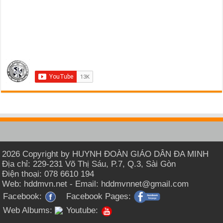
2026 Copyright by HUYNH ĐOÀN GIÁO DÂN ĐA MINH
Địa chỉ: 229-231 Võ Thị Sáu, P.7, Q.3, Sài Gòn
Điện thoại: 078 6610 194
Web: hddmvn.net - Email: hddmvnnet@gmail.com
Facebook:
Facebook Pages:
Web Albums:
Youtube: