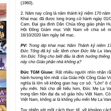
(1960).
2. Năm nay cũng là năm thánh kỷ niệm 170 năm 
Khai mạc đã được long trọng cử hành ngày 01/0
Cam. Đại gia đình Dân Chúa tổng giáo phận Hu
Hội Đồng Giám mục Việt Nam về chia sẻ ni
16/10/2020 làm ngày bế mạc.
PV:
Trong dịp khai mạc Năm Thánh kỷ niệm 170 
Đức Tổng đã ký sắc lệnh chọn Đức Mẹ La Van
Xin Đức Tổng cho biết đâu là định hướng thiêng
này cho Giáo phận nhà không ạ
?
Đức TGM Giuse:
Rất nhiều người nhìn nhận rằ
hành hương lớn nhất của Giáo Hội Công Giáo Vi
nghĩa là lớn về không gian hay cơ sở. “Lớn” ở
yêu mến. Nói cho dễ hiểu hơn, Đức Mẹ La Va
trong tâm hồn đại đa số giáo hữu Việt Nam. Có
Việt Nam, không ai là không yêu mến Mẹ La Van
Tuy nhiên xét một cách thực tế, về khoảng cách 