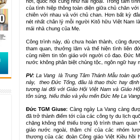
nơi, quốc nội cũng như hải ngoại. Trong tâm tìn
của tình hiệp thông toàn diện giữa chủ chăn với
chiên với nhau và với chủ chan. Hơn bất kỳ đâu
nét nhất chân lý mỗi người Kitô hữu Việt Nam 
mái nhà chung của Mẹ.
Công trình này, dù chưa hoàn thành, cũng được
tham quan, thưởng lãm và thể hiện tình liên đ
cùng niềm tin tôn giáo với người có đạo. Đức 
nước không phân biệt chủng tộc, ngôn ngữ hay 
PV:
La Vang là Trung Tâm Thánh Mẫu toàn quốc
này, theo Đức Tổng, đâu là thao thức hay địn
tương lai đối với Giáo Hội Việt Nam và Giáo Hội
tôn sùng, hiếu thảo và yêu mến Đức Mẹ La Va
Đức TGM Giuse:
Càng ngày La Vang càng đượ
đã trở thành điểm tới của các công ty du lịch qu
chặng không thể thiếu trong lộ trình tham qua
giáo nước ngoài, thậm chí của các nhóm lươn
thương của các đoàn Công giáo Việt Kiều hồi 