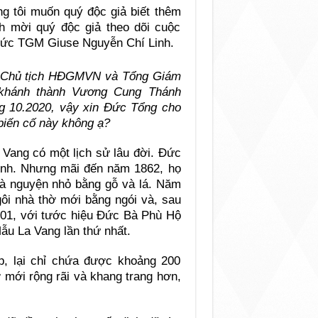
g tôi muốn quý độc giả biết thêm
nh mời quý độc giả theo dõi cuộc
Đức TGM Giuse Nguyễn Chí Linh.
là Chủ tịch HĐGMVN và Tổng Giám
 khánh thành Vương Cung Thánh
g 10.2020, vậy xin Đức Tổng cho
biến cố này không ạ?
ang có một lịch sử lâu đời. Đức
hịnh. Nhưng mãi đến năm 1862, họ
hà nguyện nhỏ bằng gỗ và lá. Năm
i nhà thờ mới bằng ngói và, sau
01, với tước hiệu Đức Bà Phù Hộ
ẫu La Vang lần thứ nhất.
, lại chỉ chứa được khoảng 200
 mới rộng rãi và khang trang hơn,