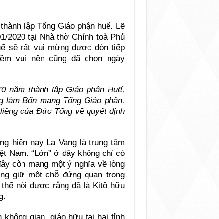
thành lập Tổng Giáo phận huế. Lễ
1/2020 tại Nhà thờ Chính toà Phủ
ế sẽ rất vui mừng được đón tiếp
ềm vui nên cũng đã chọn ngày
năm thành lập Giáo phận Huế,
g làm Bổn mạng Tổng Giáo phận.
 liêng của Đức Tổng về quyết định
ng hiện nay La Vang là trung tâm
ệt Nam. “Lớn” ở đây không chỉ có
 đây còn mang một ý nghĩa về lòng
ng giữ một chỗ đứng quan trọng
 thể nói được rằng đã là Kitô hữu
g.
không gian, giáo hữu tại hai tỉnh