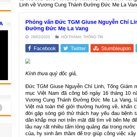
Linh về Vương Cung Thánh Đường Đức Mẹ La Van
Phỏng vấn Đức TGM Giuse Nguyễn Chí Li
A
Đường Đức Mẹ La Vang
28/02/2020
HỘI THÁNH
,
THÔNG TIN
Facebook
Twitter
Stumbleupon
Kính thưa quý độc giả,
Đức TGM Giuse Nguyễn Chí Linh, Tổng Giám m
mục Việt Nam đã công bố ngày 16 tháng 10 n
Vương Cung Thánh Đường Đức Mẹ La Vang, là
d
Việt mà toàn thế giới thường hướng về, khẩn 
đời gặp sóng gió thử thách hay yếu đau bệnh 
dân khắp mọi nơi trên mặt đất tìm về bên Mẹ đ
lâu nay rất nhiều tấm lòng quảng đại trong nước
của, hy sinh âm thầm để trợ giúp công việc x