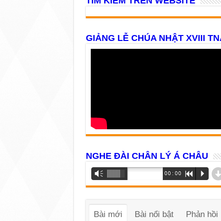
TÌM KIẾM TRÊN WEBSITE
GIẢNG LỄ CHÚA NHẬT XVIII TN
NGHE ĐÀI CHÂN LÝ Á CHÂU
Trình
Vm
00:00
R
P
phát
âm
thanh
Bài mới
Bài nổi bật
Phản hồi