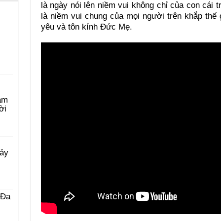
là ngày nói lên niềm vui không chỉ của con cái
là niềm vui chung của mọi người trên khắp thế g
yêu và tôn kính Đức Mẹ.
àm
ời
Bảy
 Ða