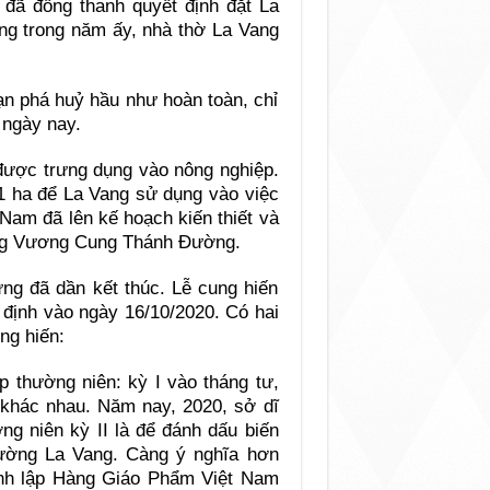
ã đồng thanh quyết định đặt La
g trong năm ấy, nhà thờ La Vang
 phá huỷ hầu như hoàn toàn, chỉ
 ngày nay.
 được trưng dụng vào nông nghiệp.
21 ha để La Vang sử dụng vào việc
Nam đã lên kế hoạch kiến thiết và
dựng Vương Cung Thánh Đường.
ng đã dần kết thúc. Lễ cung hiến
ịnh vào ngày 16/10/2020. Có hai
ung hiến:
 thường niên: kỳ I vào tháng tư,
m khác nhau. Năm nay, 2020, sở dĩ
g niên kỳ II là để đánh dấu biến
ường La Vang. Càng ý nghĩa hơn
nh lập Hàng Giáo Phẩm Việt Nam