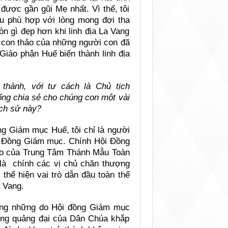
được gần gũi Mẹ nhất. Vì thế, tôi
u phù hợp với lòng mong đợi tha
n gì đẹp hơn khi linh địa La Vang
nh con thảo của những người con đã
Giáo phận Huế biến thành linh địa
thành, với tư cách là Chủ tịch
g chia sẻ cho chúng con một vài
ịch sử này?
ng Giám mục Huế, tôi chỉ là người
ội Đồng Giám mục. Chính Hội Đồng
cao của Trung Tâm Thánh Mẫu Toàn
 là chính các vị chủ chăn thượng
thể hiện vai trò dẫn đầu toàn thể
 Vang.
ẳng những do Hội đồng Giám mục
 lòng quảng đại của Dân Chúa khắp