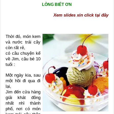
LÒNG BIẾT ƠN
Xem slides xin click tại đây
Thời đó, món kem
và nước trái cây
còn rất rẻ,
có câu chuyện kể
về Jim, cậu bé 10
tuổi :
Một ngày kia, sau
một hồi đi qua đi
lại,
Jim đến cửa hàng
giải khát đông
nhất nhì thành
phố, nơi có món