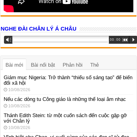
NGHE ĐÀI CHÂN LÝ Á CHÂU
Trình
Vm
00:00
R
P
phát
âm
thanh
Bài mới
Bài nổi bật
Phản hồi
Thẻ
Giám mục Nigeria: Trở thành “thiểu số sáng tạo” để biến
đổi xã hội
10/08/2026
Nếu các dòng tu Công giáo là những thể loại âm nhạc
10/08/2026
Thánh Edith Stein: từ một cuốn sách đến cuộc gặp gỡ
với Chân lý
10/08/2026