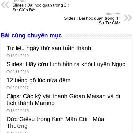
e
e
s
a
e
Hình sau
Slides : Bài học quan trọng 2 :
b
n
A
d
Sự Giúp Đỡ
Hình trước
o
g
p
s
Slides : Bài học quan trọng 4 :
Sự Tự Giác
o
er
p
Bài cùng chuyên mục
k
Tư liệu ngày thứ sáu tuần thánh
18/04/2019
Slides: Hãy cứu Linh hồn ra khỏi Luyện Ngục
02/11/2018
12 tiếng gõ lúc nửa đêm
02/01/2017
Clips: Các kỷ vật thánh Gioan Maisan và di
tích thánh Martino
18/09/2015
Đức Giêsu trong Kinh Mân Côi : Mùa
Thương