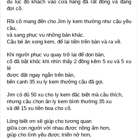
dù lúc đó khách vào cửa hàng đã rất đông và đang
đợi cô.
Rồi cô mang đến cho Jim ly kem thường như cậu yêu
cầu,
và sang phục vụ những bàn khác.
Cậu bé ăn xong kem, để lại tiền trên bàn và ra về.
Khi người phục vụ quay trở lại để dọn bàn,
cô đã bật khóc khi nhìn thấy 2 đồng kẽm 5 xu và 5 xu
lẻ
được đặt ngay ngắn trên bàn,
bên cạnh 35 xu ly kem thường cậu đã gọi.
Jim có đủ 50 xu cho ly kem đặc biệt mà cậu thích,
nhưng cậu chọn ăn ly kem bình thường 35 xu
và để 15 xu tiền boa cho cô.
Lòng biết ơn sẽ giúp cho tương quan
giữa con người với nhau được nồng ấm hơn,
giúp cho tình yêu được triển nở hơn,