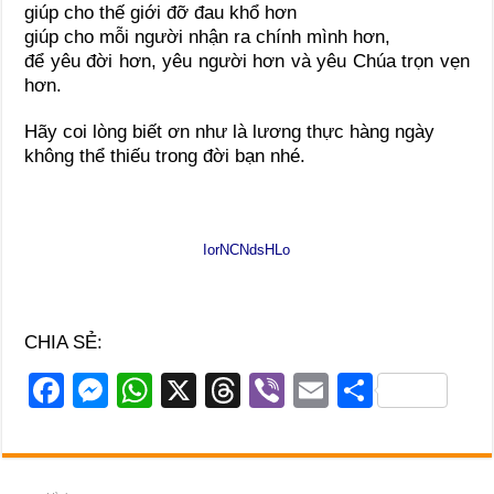
giúp cho thế giới đỡ đau khổ hơn
giúp cho mỗi người nhận ra chính mình hơn,
để yêu đời hơn, yêu người hơn và yêu Chúa trọn vẹn
hơn.
Hãy coi lòng biết ơn như là lương thực hàng ngày
không thể thiếu trong đời bạn nhé.
IorNCNdsHLo
CHIA SẺ:
F
M
W
X
T
Vi
E
S
a
e
h
hr
b
m
h
c
ss
at
e
er
ail
ar