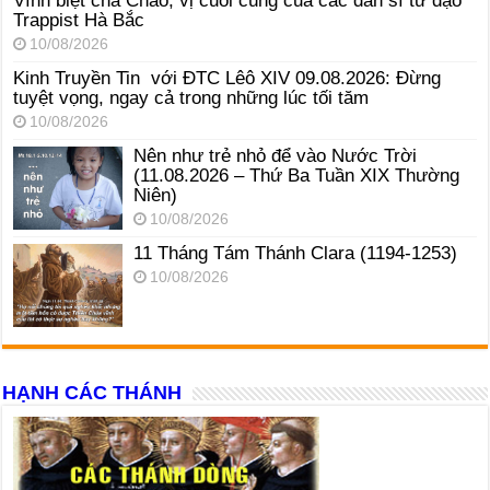
Vĩnh biệt cha Chao, vị cuối cùng của các đan sĩ tử đạo
Trappist Hà Bắc
10/08/2026
Kinh Truyền Tin với ĐTC Lêô XIV 09.08.2026: Đừng
tuyệt vọng, ngay cả trong những lúc tối tăm
10/08/2026
Nên như trẻ nhỏ để vào Nước Trời
(11.08.2026 – Thứ Ba Tuần XIX Thường
Niên)
10/08/2026
11 Tháng Tám Thánh Clara (1194-1253)
10/08/2026
HẠNH CÁC THÁNH