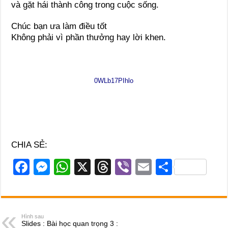
và gặt hái thành công trong cuộc sống.
Chúc bạn ưa làm điều tốt
Không phải vì phần thưởng hay lời khen.
0WLb17PIhlo
CHIA SẺ:
F
M
W
X
T
Vi
E
S
a
e
h
hr
b
m
h
c
ss
at
e
er
ail
ar
e
e
s
a
e
Hình sau
Slides : Bài học quan trọng 3 :