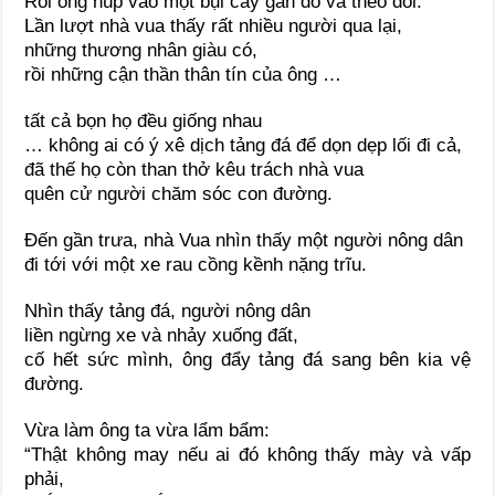
Rồi ông núp vào một bụi cây gần đó và theo dõi.
Lần lượt nhà vua thấy rất nhiều người qua lại,
những thương nhân giàu có,
rồi những cận thần thân tín của ông …
tất cả bọn họ đều giống nhau
… không ai có ý xê dịch tảng đá để dọn dẹp lối đi cả,
đã thế họ còn than thở kêu trách nhà vua
quên cử người chăm sóc con đường.
Đến gần trưa, nhà Vua nhìn thấy một người nông dân
đi tới với một xe rau cồng kềnh nặng trĩu.
Nhìn thấy tảng đá, người nông dân
liền ngừng xe và nhảy xuống đất,
cố hết sức mình, ông đẩy tảng đá sang bên kia vệ
đường.
Vừa làm ông ta vừa lẩm bẩm:
“Thật không may nếu ai đó không thấy mày và vấp
phải,