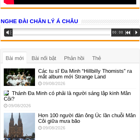
NGHE ĐÀI CHÂN LÝ Á CHÂU
Trình
Vm
00:00
R
P
phát
âm
thanh
Bài mới
Bài nổi bật
Phản hồi
Thẻ
Các tu sĩ Đa Minh “Hillbilly Thomists” ra
mắt album mới Strange Land
09/08/2026
Thánh Đa Minh có phải là người sáng lập kinh Mân
Côi?
09/08/2026
Hơn 100 người đàn ông Úc lần chuỗi Mân
Côi giữa mưa bão
09/08/2026