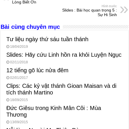
b
n
A
d
Lòng Biết Ơn
Hình trước
o
g
p
s
Slides : Bài học quan trọng 5 :
Sự Hi Sinh
o
er
p
Bài cùng chuyên mục
k
Tư liệu ngày thứ sáu tuần thánh
18/04/2019
Slides: Hãy cứu Linh hồn ra khỏi Luyện Ngục
02/11/2018
12 tiếng gõ lúc nửa đêm
02/01/2017
Clips: Các kỷ vật thánh Gioan Maisan và di
tích thánh Martino
18/09/2015
Đức Giêsu trong Kinh Mân Côi : Mùa
Thương
13/09/2015