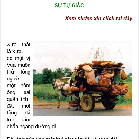
SỰ TỰ GIÁC
Xem slides xin click tại đây
Xưa thật
là xưa,
có một vị
Vua muốn
thử lòng
người,
một hôm
ông sai
quân lính
đặt một
tảng đá
lớn nằm
chắn ngang đường đi.