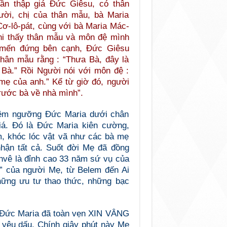
ần thập giá Đức Giêsu, có thân
ời, chị của thân mẫu, bà Maria
ơ-lô-pát, cùng với bà Maria Mác-
Khi thấy thân mẫu và môn đệ mình
mến đứng bên cạnh, Đức Giêsu
thân mẫu rằng : “Thưa Bà, đây là
 Bà.” Rồi Người nói với môn đệ :
mẹ của anh.” Kể từ giờ đó, người
rước bà về nhà mình”.
êm ngưỡng Đức Maria dưới chân
iá. Đó là Đức Maria kiên cường,
m, khóc lóc vật vã như các bà mẹ
hận tất cả. Suốt đời Mẹ đã đồng
vê là đỉnh cao 33 năm sứ vụ của
” của người Mẹ, từ Belem đến Ai
hững ưu tư thao thức, những bạc
, Đức Maria đã toàn vẹn XIN VÂNG
 yêu dấu. Chính giây phút này Mẹ