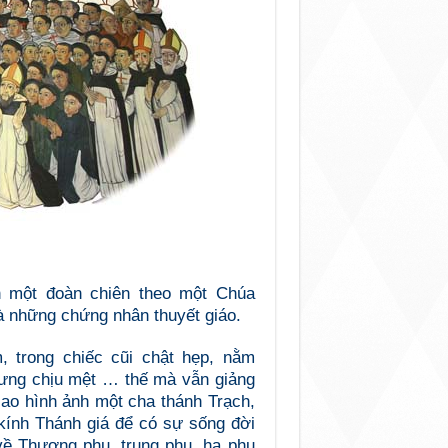
 một đoàn chiên theo một Chúa
là những chứng nhân thuyết giáo.
 trong chiếc cũi chật hẹp, nằm
ưng chịu mệt … thế mà vẫn giảng
 sao hình ảnh một cha thánh Trạch,
 kính Thánh giá để có sự sống đời
 về Thượng phụ, trung phụ, hạ phụ