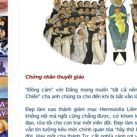
Chứng nhân thuyết giáo
“Đồng cảm” với Đấng mong muốn “tất cả nên
Chiên” cha anh chúng ta cho đến khi bị bắt vẫn 
Đẹp làm sao thánh giám mục Hermosilla Liêm,
không nổi mà ngồi cũng chẳng được, cứ khom l
đạo, rửa tội cho con trai một viên đội. Đẹp làm
vẫn tin tưởng kêu mời chính quan tòa “hãy thờ
đời. Hay một cha thánh Tự, cắt nghĩa rành rọt