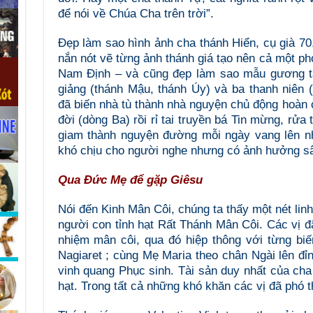
để nói về Chúa Cha trên trời”.
Đẹp làm sao hình ảnh cha thánh Hiển, cụ già 70,
nắn nót vẽ từng ảnh thánh giá tạo nên cả một ph
Nam Định – và cũng đẹp làm sao mẫu gương t
giảng (thánh Mậu, thánh Úy) và ba thanh niên 
đã biến nhà tù thành nhà nguyện chủ động hoàn 
đời (dòng Ba) rồi rỉ tai truyền bá Tin mừng, rửa
giam thành nguyện đường mỗi ngày vang lên nh
khó chịu cho người nghe nhưng có ảnh hưởng sâ
Qua Đức Mẹ để gặp Giêsu
Nói đến Kinh Mân Côi, chúng ta thấy một nét lin
người con tỉnh hạt Rất Thánh Mân Côi. Các vị 
nhiệm mân côi, qua đó hiệp thông với từng bi
Nagiaret ; cùng Mẹ Maria theo chân Ngài lên đ
vinh quang Phục sinh. Tài sản duy nhất của cha 
hạt. Trong tất cả những khó khăn các vị đã phó