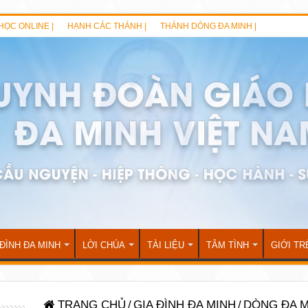
HỌC ONLINE |
HẠNH CÁC THÁNH |
THÁNH DÒNG ĐA MINH |
 ĐÌNH ĐA MINH
LỜI CHÚA
TÀI LIỆU
TÂM TÌNH
GIỚI TR
TRANG CHỦ
/
GIA ĐÌNH ĐA MINH
/
DÒNG ĐA M