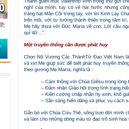
Thánh giám mục Valentino Vinh trong thư gửi cho
nghĩ của mình, tuy có vẻ hài hước nhưng cũng
tràng hạt Mân Côi trong tay, với lời Kinh Lạy C
trên môi, với tư tưởng thánh thiện trong tâm trí
Mẹ hãy thưa với Đức Maria về con. Lời cầu ngu
quỉ dữ…”.
Một truyền thống cần được phát huy
Chọn Nữ Vương Các ThánhTử Đạo Việt Nam là
và xin Mẹ giúp sức để biết phát huy truyền thốn
theo gương Mẹ Maria, nghĩa là :
– Cảm thông với Chúa Giêsu trong lòng t
– Đảm nhận Giáo hội trong tình trạng hiệ
– Kiên cường chấp nhận hy sinh, khổ giá
– Sẵn sàng hiến dâng và phục vụ cách s
Gắn bó với Chúa Cứu Thế, sống trọn đời mình ch
và làm cho những dòng máu tử đạo trổ sinh hoa 