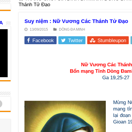
Thánh Tử Đạo
Suy niệm : Nữ Vương Các Thánh Tử Đạo
A
13/09/2015
DÒNG ĐA MINH
Facebook
Twitter
Stumbleupon
Nữ Vương Các Thánh
Bổn mạng Tỉnh Dòng Đami
Ga 19,25-27
d
Mừng N
mạng tỉ
lại đoạn
Gioan 19