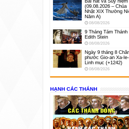
Bài hát và Suy niệm
(09.08.2026 – Chúa
Nhật XIX Thường Ni
Năm A)
08/08/2026
9 Tháng Tám Thánh
Edith Stein
08/08/2026
Ngày 9 tháng 8 Châ
phước Gio-an Xa-le
Linh mục (+1242)
08/08/2026
HẠNH CÁC THÁNH