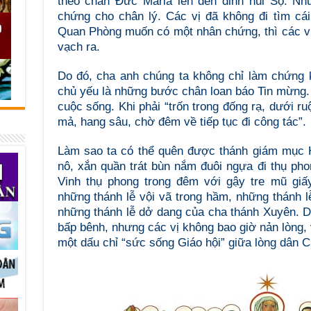
theo chân Đức Maria lên đến đỉnh núi Sọ. Nh
chứng cho chân lý. Các vị đã không đi tìm cái
Quan Phòng muốn có một nhân chứng, thì các vị
vạch ra.
Do đó, cha anh chúng ta không chỉ làm chứng 
chủ yếu là những bước chân loan báo Tin mừng.
cuộc sống. Khi phải “trốn trong đống rạ, dưới ru
mả, hang sâu, chờ đêm về tiếp tục đi công tác”.
Làm sao ta có thể quên được thánh giám mục H
nô, xắn quần trát bùn nắm đuôi ngựa đi thụ ph
Vinh thụ phong trong đêm với gậy tre mũ giấ
những thánh lễ vội vã trong hầm, những thánh 
những thánh lễ dở dang của cha thánh Xuyên. D
bấp bênh, nhưng các vị không bao giờ nản lòng, v
một dấu chỉ “sức sống Giáo hội” giữa lòng dân C