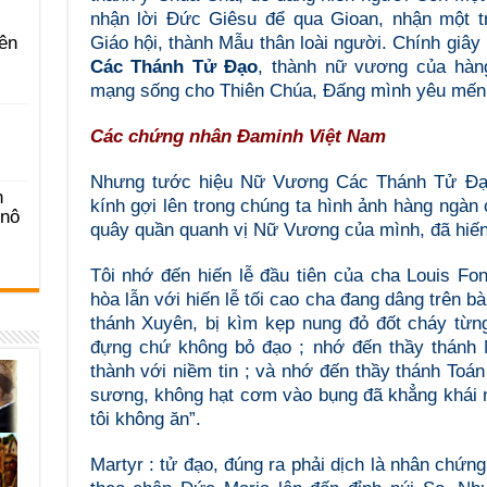
nhận lời Đức Giêsu để qua Gioan, nhận một t
Giáo hội, thành Mẫu thân loài người. Chính giây
ên
Các Thánh Tử Đạo
, thành nữ vương của hàn
mạng sống cho Thiên Chúa, Đấng mình yêu mến
Các chứng nhân Đaminh Việt Nam
Nhưng tước hiệu Nữ Vương Các Thánh Tử Đạ
n
kính gợi lên trong chúng ta hình ảnh hàng ngà
-nô
quây quần quanh vị Nữ Vương của mình, đã hiến 
Tôi nhớ đến hiến lễ đầu tiên của cha Louis F
hòa lẫn với hiến lễ tối cao cha đang dâng trên b
thánh Xuyên, bị kìm kẹp nung đỏ đốt cháy từng
đựng chứ không bỏ đạo ; nhớ đến thầy thánh 
thành với niềm tin ; và nhớ đến thầy thánh Toán
sương, không hạt cơm vào bụng đã khẳng khái n
tôi không ăn”.
Martyr : tử đạo, đúng ra phải dịch là nhân chứn