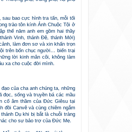
 sau bao cực hình tra tấn, mỗi tối
ong trào tôn kính Ảnh Chuộc Tội ở
ập thể năm anh em gồm hai thầy
(thánh Vinh, thánh Đệ, thánh Mới)
cảnh, làm đơn sơ và xin khấn trọn
 tội trên bốn chục người… biến trại
ững lời kinh mân côi, không làm
u xa cho cuộc đời mình.
h đạo của cha anh chúng ta, những
đã đọc, sống và truyền bá các mầu
ến cố âm thầm của Đức Giêsu tại
ỉnh đồi Canvê và cùng chiêm ngắm
thánh Dụ khi bị bắt là chuỗi tràng
 thác cho sự bảo trợ của Đức Mẹ.