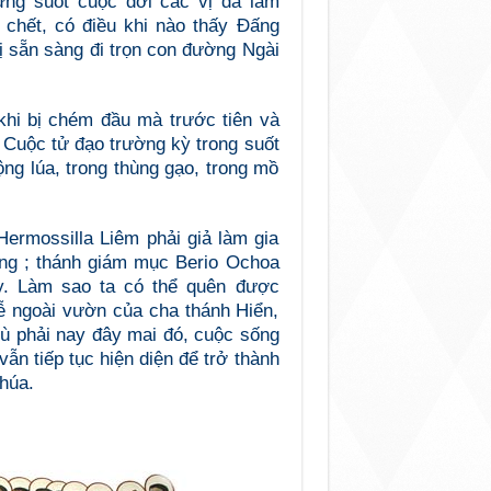
ưng suốt cuộc đời các vị đã làm
 chết, có điều khi nào thấy Đấng
 sẵn sàng đi trọn con đường Ngài
khi bị chém đầu mà trước tiên và
 Cuộc tử đạo trường kỳ trong suốt
ộng lúa, trong thùng gạo, trong mồ
ermossilla Liêm phải giả làm gia
ong ; thánh giám mục Berio Ochoa
y. Làm sao ta có thể quên được
lễ ngoài vườn của cha thánh Hiển,
ù phải nay đây mai đó, cuộc sống
ẫn tiếp tục hiện diện để trở thành
húa.