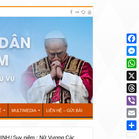
Face
Mess
What
X
Thre
Viber
Ẻ
MULTIMEDIA
LIÊN HỆ – GỬI BÀI
Emai
Shar
INH
/
Suy niệm : Nữ Vương Các