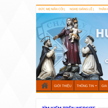
ĐỨC MẸ MÂN CÔI |
NGHE GIẢNG LỄ |
THẦN 
GIỚI THIỆU
THÔNG TIN
GIA