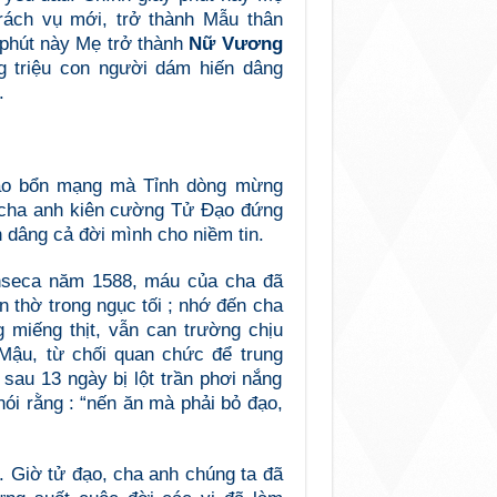
rách vụ mới, trở thành Mẫu thân
 phút này Mẹ trở thành
Nữ Vương
g triệu con người dám hiến dâng
.
o bổn mạng mà Tỉnh dòng mừng
n cha anh kiên cường Tử Đạo đứng
dâng cả đời mình cho niềm tin.
onseca năm 1588, máu của cha đã
àn thờ trong ngục tối ; nhớ đến cha
 miếng thịt, vẫn can trường chịu
Mậu, từ chối quan chức để trung
 sau 13 ngày bị lột trần phơi nắng
ói rằng : “nến ăn mà phải bỏ đạo,
g. Giờ tử đạo, cha anh chúng ta đã