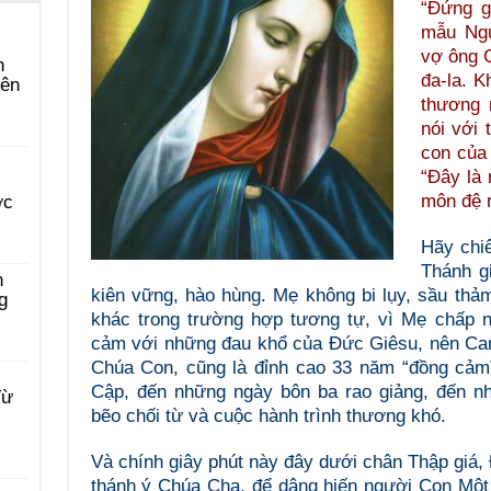
“Đứng g
mẫu Ngư
vợ ông C
n
đa-la. 
yên
thương 
nói với 
con của
“Đây là 
môn đệ 
ớc
Hãy chi
Thánh g
n
kiên vững, hào hùng. Mẹ không bi lụy, sầu thả
g
khác trong trường hợp tương tự, vì Mẹ chấp n
cảm với những đau khổ của Đức Giêsu, nên Can
Chúa Con, cũng là đỉnh cao 33 năm “đồng cảm
Cập, đến những ngày bôn ba rao giảng, đến n
Từ
bẽo chối từ và cuộc hành trình thương khó.
Và chính giây phút này đây dưới chân Thập giá
thánh ý Chúa Cha, để dâng hiến người Con Một