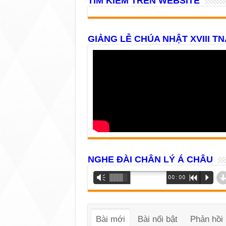
TÌM KIẾM TRÊN WEBSITE
GIẢNG LỄ CHÚA NHẬT XVIII TN
NGHE ĐÀI CHÂN LÝ Á CHÂU
Trình
Vm
00:00
R
P
phát
âm
thanh
Bài mới
Bài nổi bật
Phản hồi