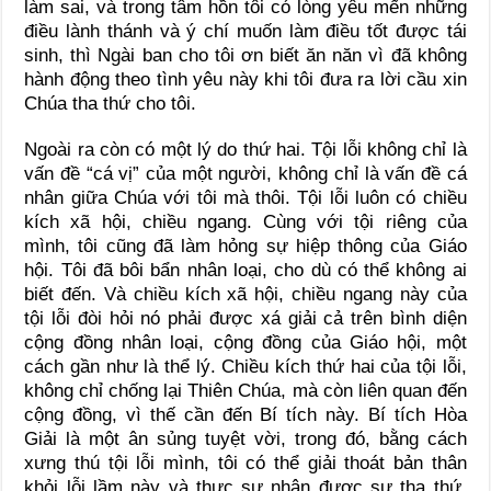
làm sai, và trong tâm hồn tôi có lòng yêu mến những
điều lành thánh và ý chí muốn làm điều tốt được tái
sinh, thì Ngài ban cho tôi ơn biết ăn năn vì đã không
hành động theo tình yêu này khi tôi đưa ra lời cầu xin
Chúa tha thứ cho tôi.
Ngoài ra còn có một lý do thứ hai. Tội lỗi không chỉ là
vấn đề “cá vị” của một người, không chỉ là vấn đề cá
nhân giữa Chúa với tôi mà thôi. Tội lỗi luôn có chiều
kích xã hội, chiều ngang. Cùng với tội riêng của
mình, tôi cũng đã làm hỏng sự hiệp thông của Giáo
hội. Tôi đã bôi bẩn nhân loại, cho dù có thể không ai
biết đến. Và chiều kích xã hội, chiều ngang này của
tội lỗi đòi hỏi nó phải được xá giải cả trên bình diện
cộng đồng nhân loại, cộng đồng của Giáo hội, một
cách gần như là thể lý. Chiều kích thứ hai của tội lỗi,
không chỉ chống lại Thiên Chúa, mà còn liên quan đến
cộng đồng, vì thế cần đến Bí tích này. Bí tích Hòa
Giải là một ân sủng tuyệt vời, trong đó, bằng cách
xưng thú tội lỗi mình, tôi có thể giải thoát bản thân
khỏi lỗi lầm này và thực sự nhận được sự tha thứ,