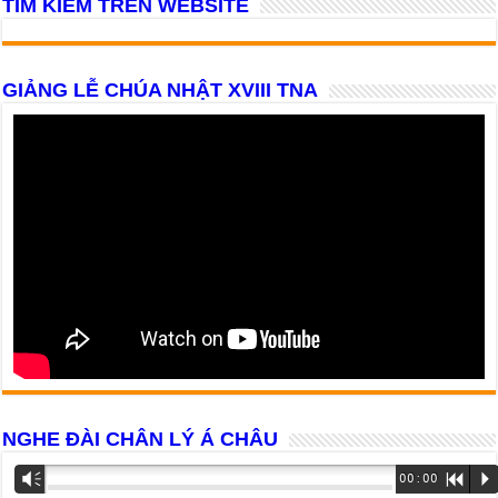
TÌM KIẾM TRÊN WEBSITE
GIẢNG LỄ CHÚA NHẬT XVIII TNA
NGHE ĐÀI CHÂN LÝ Á CHÂU
Trình
Vm
00:00
R
P
phát