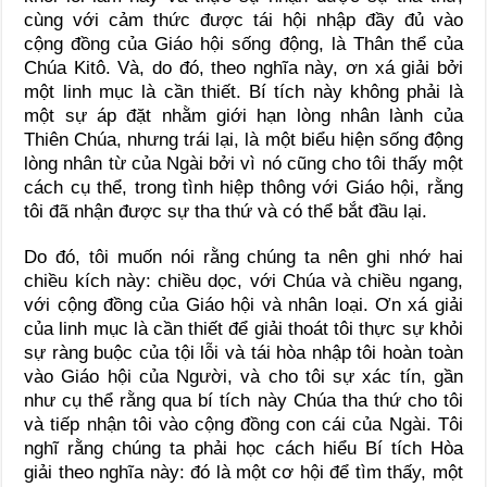
cùng với cảm thức được tái hội nhập đầy đủ vào
cộng đồng của Giáo hội sống động, là Thân thể của
Chúa Kitô. Và, do đó, theo nghĩa này, ơn xá giải bởi
một linh mục là cần thiết. Bí tích này không phải là
một sự áp đặt nhằm giới hạn lòng nhân lành của
Thiên Chúa, nhưng trái lại, là một biểu hiện sống động
lòng nhân từ của Ngài bởi vì nó cũng cho tôi thấy một
cách cụ thể, trong tình hiệp thông với Giáo hội, rằng
tôi đã nhận được sự tha thứ và có thể bắt đầu lại.
Do đó, tôi muốn nói rằng chúng ta nên ghi nhớ hai
chiều kích này: chiều dọc, với Chúa và chiều ngang,
với cộng đồng của Giáo hội và nhân loại. Ơn xá giải
của linh mục là cần thiết để giải thoát tôi thực sự khỏi
sự ràng buộc của tội lỗi và tái hòa nhập tôi hoàn toàn
vào Giáo hội của Người, và cho tôi sự xác tín, gần
như cụ thể rằng qua bí tích này Chúa tha thứ cho tôi
và tiếp nhận tôi vào cộng đồng con cái của Ngài. Tôi
nghĩ rằng chúng ta phải học cách hiểu Bí tích Hòa
giải theo nghĩa này: đó là một cơ hội để tìm thấy, một