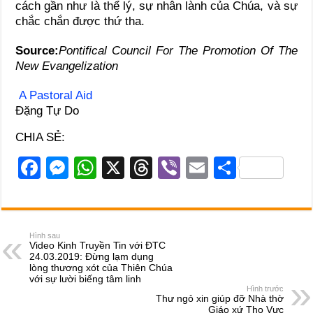
cách gần như là thể lý, sự nhân lành của Chúa, và sự
chắc chắn được thứ tha.
Source:
Pontifical Council For The Promotion Of The
New Evangelization
A Pastoral Aid
Đặng Tự Do
CHIA SẺ:
F
M
W
X
T
Vi
E
S
a
e
h
hr
b
m
h
c
ss
at
e
er
ail
ar
e
e
s
a
e
Hình sau
Video Kinh Truyền Tin với ĐTC
b
n
A
d
24.03.2019: Đừng lạm dụng
lòng thương xót của Thiên Chúa
o
g
p
s
với sự lười biếng tâm linh
Hình trước
o
er
p
Thư ngỏ xin giúp đỡ Nhà thờ
Giáo xứ Thọ Vực