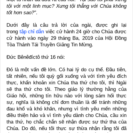
tội với một linh mục? Xưng tội thẳng với Chúa không
tốt hơn sao?”
.
Dưới đây là câu trả lời của ngài, được ghi lại
trong
tập chỉ dẫn
việc cử hành 24 giờ cho Chúa được
cử hành vào ngày 29 tháng Ba, 2019 của Hội Đồng
Tòa Thánh Tái Truyền Giảng Tin Mừng.
Đức Bênêđíctô thứ 16 nói:
Đó là một vấn đề lớn. Có hai lý do cụ thể. Đầu tiên,
tất nhiên, nếu tôi quỳ gối xuống và với tình yêu đích
thực, khẩn khoản xin Chúa tha thứ cho tôi, thì Ngài
sẽ tha thứ cho tôi. Theo giáo lý thường hằng của
Giáo hội, những tín hữu nào với lòng sám hối thực
sự, nghĩa là không chỉ đơn thuần là để tránh những
đau khổ và khó khăn, nhưng vì tình yêu mến những
điều thiện hảo và vì tình yêu dành cho Chúa, cầu xin
tha thứ, họ chắc chắn sẽ nhận được sự thứ tha của
Chúa. Do đó, nếu tôi thực sự thừa nhận rằng tôi đã