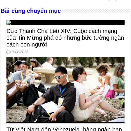
k
Bài cùng chuyên mục
Đức Thánh Cha Lêô XIV: Cuộc cách mạng
của Tin Mừng phá đổ những bức tường ngăn
cách con người
07/08/2026
Từ Việt Nam đến Venezuela, hàng ngàn bạn