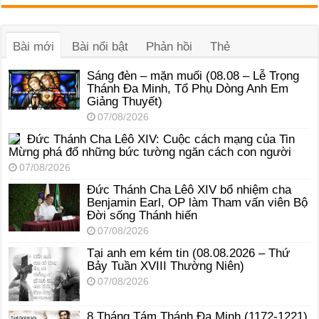
âm
thanh
Bài mới
Bài nổi bật
Phản hồi
Thẻ
Sáng đèn – mặn muối (08.08 – Lễ Trọng
Thánh Đa Minh, Tổ Phụ Dòng Anh Em
Giảng Thuyết)
07/08/2026
Đức Thánh Cha Lêô XIV: Cuộc cách mạng của Tin
Mừng phá đổ những bức tường ngăn cách con người
07/08/2026
Đức Thánh Cha Lêô XIV bổ nhiệm cha
Benjamin Earl, OP làm Tham vấn viên Bộ
Đời sống Thánh hiến
07/08/2026
Tại anh em kém tin (08.08.2026 – Thứ
Bảy Tuần XVIII Thường Niên)
07/08/2026
8 Tháng Tám Thánh Ða Minh (1172-1221)