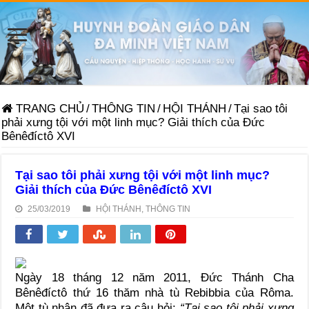
TRANG CHỦ
/
THÔNG TIN
/
HỘI THÁNH
/
Tại sao tôi
phải xưng tội với một linh mục? Giải thích của Đức
Bênêđíctô XVI
Tại sao tôi phải xưng tội với một linh mục?
Giải thích của Đức Bênêđíctô XVI
25/03/2019
HỘI THÁNH
,
THÔNG TIN
Ngày 18 tháng 12 năm 2011, Đức Thánh Cha
Bênêđíctô thứ 16 thăm nhà tù Rebibbia của Rôma.
Một tù nhân đã đưa ra câu hỏi:
“Tại sao tôi phải xưng