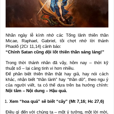
Nhân ngày lễ kính nhớ các Tổng lãnh thiên thần
Micae, Raphael, Gabriel, tôi chợt nhớ lời thánh
Phaolô (2Cr 11,14) cảnh báo:
“Chính Satan cũng đội lốt thiên thần sáng láng!”
Trong thời thánh nhân đã vậy, hôm nay – thời kỹ
thuật số – lại càng tinh vi hơn nhiều.
Để phân biệt thiên thần thật hay giả, hay nói cách
khác, nhận biết “thần lành” hay “thần dữ”, theo ngu ý
của người viết, ta có thể dựa trên ba hướng chính:
Nội tâm – Nội dung – Hậu quả.
Xem “hoa quả” sẽ biết “cây” (Mt 7,16; Hc 27,6)
Điều gì đến với chúng ta – một ý tưởng, một lời mời,