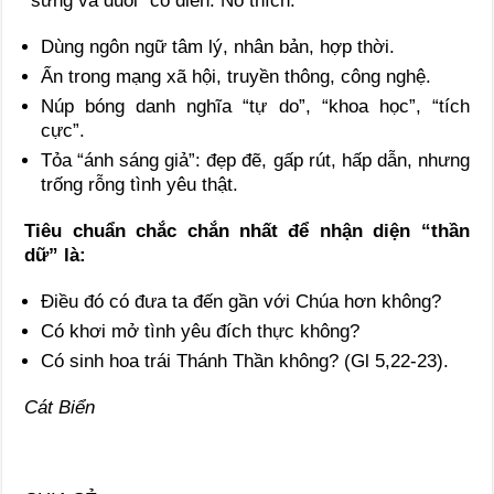
“sừng và đuôi” cổ điển. Nó thích:
Dùng ngôn ngữ tâm lý, nhân bản, hợp thời.
Ẩn trong mạng xã hội, truyền thông, công nghệ.
Núp bóng danh nghĩa “tự do”, “khoa học”, “tích
cực”.
Tỏa “ánh sáng giả”: đẹp đẽ, gấp rút, hấp dẫn, nhưng
trống rỗng tình yêu thật.
Tiêu chuẩn chắc chắn nhất để nhận diện “thần
dữ” là:
Điều đó có đưa ta đến gần với Chúa hơn không?
Có khơi mở tình yêu đích thực không?
Có sinh hoa trái Thánh Thần không? (Gl 5,22-23).
Cát Biển