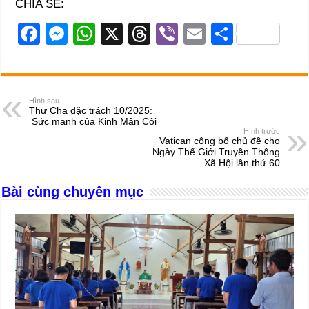
CHIA SẺ:
F
M
W
X
T
Vi
E
S
a
e
h
hr
b
m
h
c
ss
at
e
er
ail
ar
e
e
s
a
e
Hình sau
Thư Cha đặc trách 10/2025:
b
n
A
d
Sức mạnh của Kinh Mân Côi
Hình trước
o
g
p
s
Vatican công bố chủ đề cho
Ngày Thế Giới Truyền Thông
o
er
p
Xã Hội lần thứ 60
k
Bài cùng chuyên mục