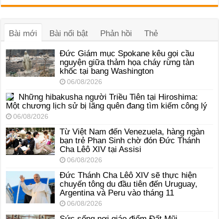
phát
âm
thanh
Bài mới
Bài nổi bật
Phản hồi
Thẻ
Đức Giám mục Spokane kêu gọi cầu
nguyện giữa thảm họa cháy rừng tàn
khốc tại bang Washington
06/08/2026
Những hibakusha người Triều Tiên tại Hiroshima:
Một chương lịch sử bị lãng quên đang tìm kiếm công lý
06/08/2026
Từ Việt Nam đến Venezuela, hàng ngàn
bạn trẻ Phan Sinh chờ đón Đức Thánh
Cha Lêô XIV tại Assisi
06/08/2026
Đức Thánh Cha Lêô XIV sẽ thực hiện
chuyến tông du đầu tiên đến Uruguay,
Argentina và Peru vào tháng 11
06/08/2026
Sức sống nơi giáo điểm Đất Mũi