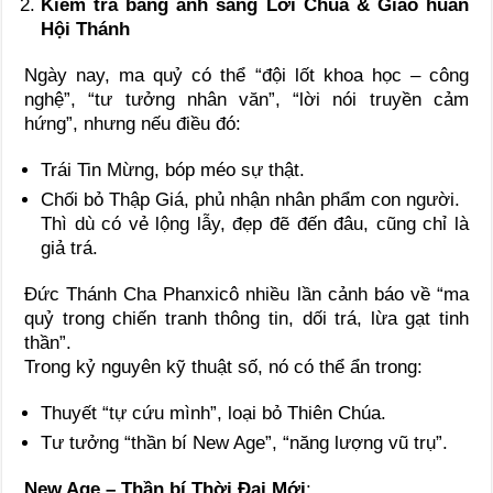
Kiểm tra bằng ánh sáng Lời Chúa & Giáo huấn
Hội Thánh
Ngày nay, ma quỷ có thể “đội lốt khoa học – công
nghệ”, “tư tưởng nhân văn”, “lời nói truyền cảm
hứng”, nhưng nếu điều đó:
Trái Tin Mừng, bóp méo sự thật.
Chối bỏ Thập Giá, phủ nhận nhân phẩm con người.
Thì dù có vẻ lộng lẫy, đẹp đẽ đến đâu, cũng chỉ là
giả trá.
Đức Thánh Cha Phanxicô nhiều lần cảnh báo về “ma
quỷ trong chiến tranh thông tin, dối trá, lừa gạt tinh
thần”.
Trong kỷ nguyên kỹ thuật số, nó có thể ẩn trong:
Thuyết “tự cứu mình”, loại bỏ Thiên Chúa.
Tư tưởng “thần bí New Age”, “năng lượng vũ trụ”.
New Age – Thần bí Thời Đại Mới
: