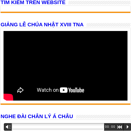
TÌM KIẾM TRÊN WEBSITE
GIẢNG LỄ CHÚA NHẬT XVIII TNA
NGHE ĐÀI CHÂN LÝ Á CHÂU
Trình
Vm
00:00
R
P