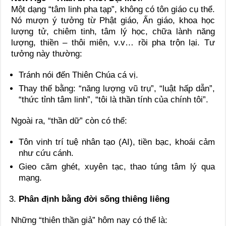
Một dạng “tâm linh pha tạp”, không có tôn giáo cụ thể.
Nó mượn ý tưởng từ Phật giáo, Ấn giáo, khoa học
lượng tử, chiêm tinh, tâm lý học, chữa lành năng
lượng, thiền – thôi miên, v.v… rồi pha trộn lại. Tư
tưởng này thường:
Tránh nói đến Thiên Chúa cá vị.
Thay thế bằng: “năng lượng vũ trụ”, “luật hấp dẫn”,
“thức tỉnh tâm linh”, “tôi là thần tính của chính tôi”.
Ngoài ra, “thần dữ” còn có thể:
Tôn vinh trí tuệ nhân tạo (AI), tiền bạc, khoái cảm
như cứu cánh.
Gieo căm ghét, xuyên tạc, thao túng tâm lý qua
mạng.
Phân định bằng đời sống thiêng liêng
Những “thiên thần giả” hôm nay có thể là: