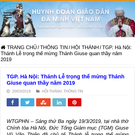
TRANG CHỦ
/
THÔNG TIN
/
HỘI THÁNH
/
TGP. Hà Nội:
Thánh Lễ trọng thể mừng Thánh Giuse quan thầy năm
2019
TGP. Hà Nội: Thánh Lễ trọng thể mừng Thánh
Giuse quan thầy năm 2019
20/03/2019
HỘI THÁNH
,
THÔNG TIN
WTGPHN – Sáng thứ Ba ngày 19/3/2019, tại nhà thờ
Chính tòa Hà Nội, Đức Tổng Giám mục (TGM) Giuse
Vũ Văn Thiên đã chủ tế Thánh lễ trọng thể mừng