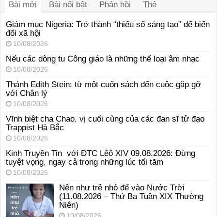
Bài mới
Bài nổi bật
Phản hồi
Thẻ
Giám mục Nigeria: Trở thành “thiểu số sáng tạo” để biến
đổi xã hội
10/08/2026
Nếu các dòng tu Công giáo là những thể loại âm nhạc
10/08/2026
Thánh Edith Stein: từ một cuốn sách đến cuộc gặp gỡ
với Chân lý
10/08/2026
Vĩnh biệt cha Chao, vị cuối cùng của các đan sĩ tử đạo
Trappist Hà Bắc
10/08/2026
Kinh Truyền Tin với ĐTC Lêô XIV 09.08.2026: Đừng
tuyệt vọng, ngay cả trong những lúc tối tăm
10/08/2026
Nên như trẻ nhỏ để vào Nước Trời
(11.08.2026 – Thứ Ba Tuần XIX Thường
Niên)
10/08/2026