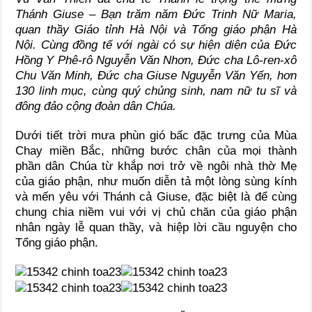
Thánh Giuse – Bạn trăm năm Đức Trinh Nữ Maria,
quan thầy Giáo tỉnh Hà Nội và Tổng giáo phận Hà
Nội. Cùng đồng tế với ngài có sự hiện diện của Đức
Hồng Y Phê-rô Nguyễn Văn Nhơn, Đức cha Lô-ren-xô
Chu Văn Minh, Đức cha Giuse Nguyễn Văn Yến, hơn
130 linh mục, cùng quý chủng sinh, nam nữ tu sĩ và
đông đảo cộng đoàn dân Chúa.
Dưới tiết trời mưa phùn gió bấc đặc trưng của Mùa
Chay miền Bắc, những bước chân của mọi thành
phần dân Chúa từ khắp nơi trở về ngôi nhà thờ Mẹ
của giáo phận, như muốn diễn tả một lòng sùng kính
và mến yêu với Thánh cả Giuse, đặc biệt là để cùng
chung chia niềm vui với vị chủ chăn của giáo phận
nhân ngày lễ quan thầy, và hiệp lời cầu nguyện cho
Tổng giáo phận.