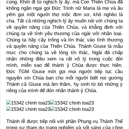
cùng. Khởi đi từ nghịch lý ấy, mà Con Thiên Chúa đã
không ngần ngại gọi Đức Trinh nữ Maria là mẹ và âu
yếm gọi một người thợ mộc đơn sơ, khó nghèo là
cha. Tất cả những nghịch lý ấy muốn nói với chúng ta
về quyền năng của Thiên Chúa, và khẳng định với
chúng ta về tình yêu thương của ngài với nhân loại.
Chúng ta hãy cậy trông và tín thác vào tình thương
và quyền năng của Thiên Chúa. Thánh Giuse là mẫu
mực cho chúng ta về lòng tín thác, Ngài đã chấp
nhận những điều xem ra rất vô lý trong cuộc đời
mình, miễn sao để thánh ý Chúa được thực hiện.
Đức TGM Giuse mời gọi mọi người tiếp tục cầu
nguyện xin Chúa ban cho mỗi người biết noi gương
Thánh cả Giuse mà âm thầm, hy sinh từ bỏ những ý
riêng của mình để đón nhận thánh ý Chúa.
Thánh lễ được tiếp nối với phần Phụng vụ Thánh Thể
trong sự tham dự trang nghiêm và sốt sáng của cộng