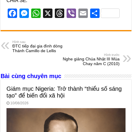
CHIA SẺ:
F
M
W
X
T
Vi
E
S
a
e
h
hr
b
m
h
c
ss
at
e
er
ail
ar
e
e
s
a
e
Hình sau
ĐTC tiếp đại gia đình dòng
b
n
A
d
Thánh Camillo de Lellis
Hình trước
o
g
p
s
Nghe giảng Chúa Nhật III Mùa
Chay năm C (2010)
o
er
p
Bài cùng chuyên mục
k
Giám mục Nigeria: Trở thành “thiểu số sáng
tạo” để biến đổi xã hội
10/08/2026