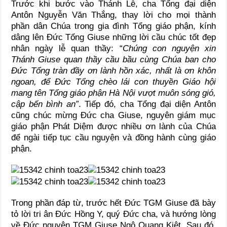
Trước khi bước vào Thánh Lễ, cha Tổng đại diện
Antôn Nguyễn Văn Thắng, thay lời cho mọi thành
phần dân Chúa trong gia đình Tổng giáo phận, kính
dâng lên Đức Tổng Giuse những lời cầu chúc tốt đẹp
nhân ngày lễ quan thầy: “
Chúng con nguyện xin
Thánh Giuse quan thầy cầu bầu cùng Chúa ban cho
Đức Tổng tràn đầy ơn lành hồn xác, nhất là ơn khôn
ngoan, để Đức Tổng chèo lái con thuyền Giáo hội
mang tên Tổng giáo phận Hà Nội vượt muôn sóng gió,
cập bến bình an”
. Tiếp đó, cha Tổng đại diện Antôn
cũng chúc mừng Đức cha Giuse, nguyên giám mục
giáo phận Phát Diệm được nhiều ơn lành của Chúa
để ngài tiếp tục cầu nguyện và đồng hành cùng giáo
phận.
Trong phần đáp từ, trước hết Đức TGM Giuse đã bày
tỏ lời tri ân Đức Hồng Y, quý Đức cha, và hướng lòng
về Đức nguyên TGM Giuse Ngô Quang Kiệt. Sau đó,