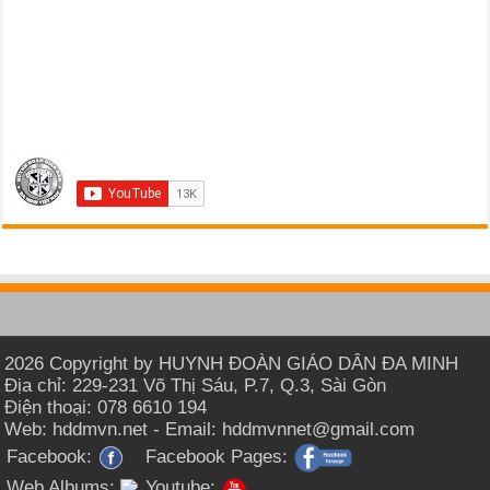
2026 Copyright by HUYNH ĐOÀN GIÁO DÂN ĐA MINH
Địa chỉ: 229-231 Võ Thị Sáu, P.7, Q.3, Sài Gòn
Điện thoại: 078 6610 194
Web: hddmvn.net - Email: hddmvnnet@gmail.com
Facebook:
Facebook Pages:
Web Albums:
Youtube: