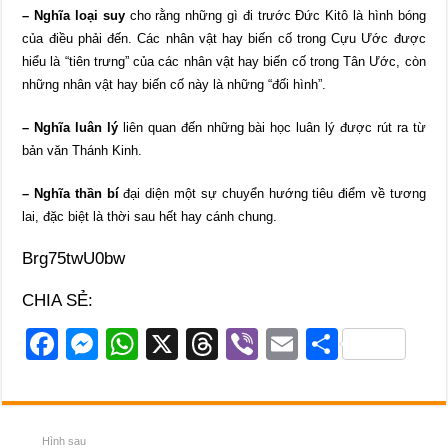
– Nghĩa loại suy
cho rằng những gì đi trước Đức Kitô là hình bóng
của điều phải đến. Các nhân vật hay biến cố trong Cựu Ước được
hiểu là “tiên trưng” của các nhân vật hay biến cố trong Tân Ước, còn
những nhân vật hay biến cố này là những “đối hình”.
– Nghĩa luân lý
liên quan đến những bài học luân lý được rút ra từ
bản văn Thánh Kinh.
– Nghĩa thần bí
đại diện một sự chuyển hướng tiêu điểm về tương
lai, đặc biệt là thời sau hết hay cánh chung.
Brg75twU0bw
CHIA SẺ:
F
M
W
X
T
Vi
E
S
a
e
h
hr
b
m
h
c
ss
at
e
er
ail
ar
e
e
s
a
e
Hình sau