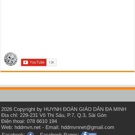
2026 Copyright by HUYNH ĐOÀN GIÁO DÂN ĐA MINH
Địa chỉ: 229-231 Võ Thị Sáu, P.7, Q.3, Sài Gòn
Điện thoại: 078 6610 194
Web: hddmvn.net - Email: hddmvnnet@gmail.com
Facebook:
Facebook Pages: