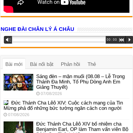
NGHE ĐÀI CHÂN LÝ Á CHÂU
Trình
Vm
00:00
R
P
phát
âm
thanh
Bài mới
Bài nổi bật
Phản hồi
Thẻ
Sáng đèn – mặn muối (08.08 – Lễ Trọng
Thánh Đa Minh, Tổ Phụ Dòng Anh Em
Giảng Thuyết)
07/08/2026
Đức Thánh Cha Lêô XIV: Cuộc cách mạng của Tin
Mừng phá đổ những bức tường ngăn cách con người
07/08/2026
Đức Thánh Cha Lêô XIV bổ nhiệm cha
Benjamin Earl, OP làm Tham vấn viên Bộ