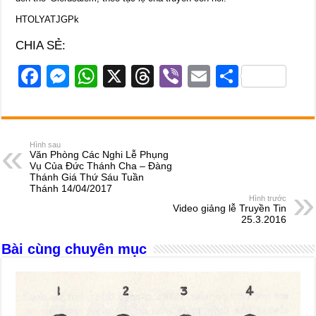
HTOLYATJGPk
CHIA SẺ:
F
M
W
X
T
Vi
E
S
a
e
h
hr
b
m
h
c
ss
at
e
er
ail
ar
e
e
s
a
e
Hình sau
Văn Phòng Các Nghi Lễ Phụng
b
n
A
d
Vụ Của Đức Thánh Cha – Đàng
Thánh Giá Thứ Sáu Tuần
o
g
p
s
Thánh 14/04/2017
Hình trước
o
er
p
Video giảng lễ Truyền Tin
25.3.2016
k
Bài cùng chuyên mục