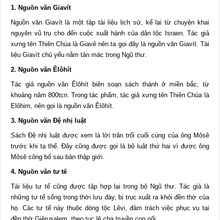
1. Nguồn văn Giavít
Nguồn văn Giavít là một tập tài liệu lịch sử, kể lại từ chuyện khai
nguyên vũ trụ cho đến cuộc xuất hành của dân tộc Israen. Tác giả
xưng tên Thiên Chúa là Giavê nên ta gọi đây là nguồn văn Giavít. Tài
liệu Giavít chủ yếu nằm tản mác trong Ngũ thư.
2. Nguồn văn Êlôhít
Tác giả nguồn văn Êlôhít biên soạn sách thánh ở miền bắc, từ
khoảng năm 800tcn. Trong tác phẩm, tác giả xưng tên Thiên Chúa là
Elôhim, nên gọi là nguồn văn Êlôhít.
3. Nguồn văn Đệ nhị luật
Sách Đệ nhị luật được xem là lời trăn trối cuối cùng của ông Môsê
trước khi tạ thế. Đây cũng được gọi là bộ luật thứ hai vì được ông
Môsê công bố sau bản thập giới.
4. Nguồn văn tư tế
Tài liệu tư tế cũng được tập hợp lại trong bộ Ngũ thư. Tác giả là
những tư tế sống trong thời lưu đày, bị trục xuất ra khỏi đền thờ của
họ. Các tư tế này thuộc dòng tộc Lêvi, đảm trách việc phục vụ tại
đền thờ Giêrusalem, theo tục lệ cha truyền con nối.