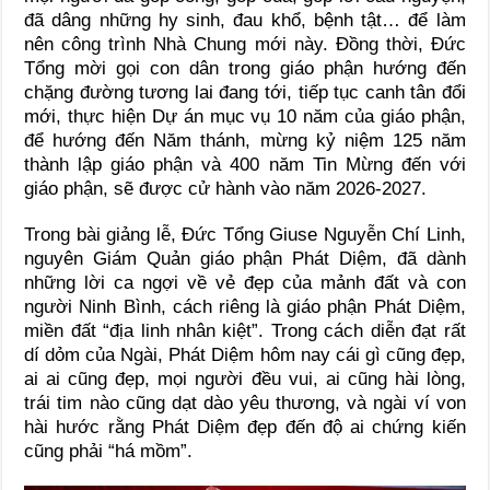
đã dâng những hy sinh, đau khổ, bệnh tật… để làm
nên công trình Nhà Chung mới này. Đồng thời, Đức
Tổng mời gọi con dân trong giáo phận hướng đến
chặng đường tương lai đang tới, tiếp tục canh tân đổi
mới, thực hiện Dự án mục vụ 10 năm của giáo phận,
để hướng đến Năm thánh, mừng kỷ niệm 125 năm
thành lập giáo phận và 400 năm Tin Mừng đến với
giáo phận, sẽ được cử hành vào năm 2026-2027.
Trong bài giảng lễ, Đức Tổng Giuse Nguyễn Chí Linh,
nguyên Giám Quản giáo phận Phát Diệm, đã dành
những lời ca ngợi về vẻ đẹp của mảnh đất và con
người Ninh Bình, cách riêng là giáo phận Phát Diệm,
miền đất “địa linh nhân kiệt”. Trong cách diễn đạt rất
dí dỏm của Ngài, Phát Diệm hôm nay cái gì cũng đẹp,
ai ai cũng đẹp, mọi người đều vui, ai cũng hài lòng,
trái tim nào cũng dạt dào yêu thương, và ngài ví von
hài hước rằng Phát Diệm đẹp đến độ ai chứng kiến
cũng phải “há mồm”.