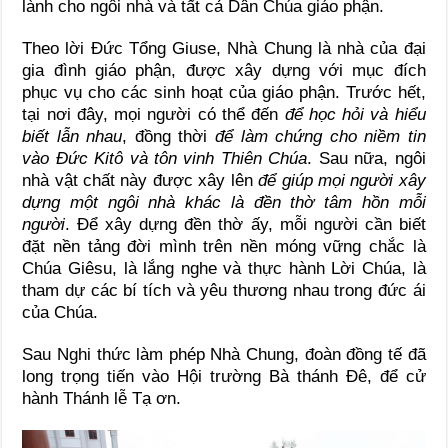
lành cho ngôi nhà và tất cả Dân Chúa giáo phận.
Theo lời Đức Tổng Giuse, Nhà Chung là nhà của đại
gia đình giáo phận, được xây dựng với mục đích
phục vụ cho các sinh hoạt của giáo phận. Trước hết,
tại nơi đây, mọi người có thể đến
để học hỏi và hiểu
biết lẫn nhau
, đồng thời
để làm chứng cho niềm tin
vào Đức Kitô và tôn vinh Thiên Chúa
. Sau nữa, ngôi
nhà vật chất này được xây lên
để giúp mọi người xây
dựng một ngôi nhà khác là đền thờ tâm hồn mỗi
người
. Để xây dựng đền thờ ấy, mỗi người cần biết
đặt nền tảng đời mình trên nền móng vững chắc là
Chúa Giêsu, là lắng nghe và thực hành Lời Chúa, là
tham dự các bí tích và yêu thương nhau trong đức ái
của Chúa.
Sau Nghi thức làm phép Nhà Chung, đoàn đồng tế đã
long trọng tiến vào Hội trường Bà thánh Đê, để cử
hành Thánh lễ Tạ ơn.