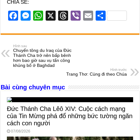
CHIA SẺ:
F
M
W
X
T
Vi
E
S
a
e
h
hr
b
m
h
c
ss
at
e
er
ail
ar
e
e
s
a
e
Hình sau
Chuyến tông du Iraq của Đức
b
n
A
d
Thánh Cha trở nên bấp bênh
hơn bao giờ sau vụ tấn công
o
g
p
s
khủng bố ở Baghdad
Hình trước
o
er
p
Trang Thơ: Cùng đi theo Chúa
k
Bài cùng chuyên mục
Đức Thánh Cha Lêô XIV: Cuộc cách mạng
của Tin Mừng phá đổ những bức tường ngăn
cách con người
07/08/2026