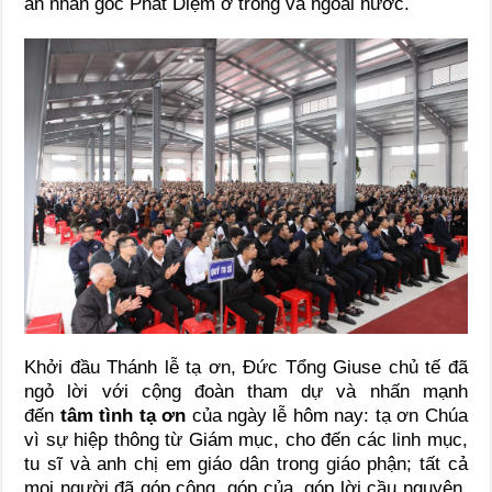
ân nhân gốc Phát Diệm ở trong và ngoài nước.
Khởi đầu Thánh lễ tạ ơn, Đức Tổng Giuse chủ tế đã
ngỏ lời với cộng đoàn tham dự và nhấn mạnh
đến
tâm tình tạ ơn
của ngày lễ hôm nay: tạ ơn Chúa
vì sự hiệp thông từ Giám mục, cho đến các linh mục,
tu sĩ và anh chị em giáo dân trong giáo phận; tất cả
mọi người đã góp công, góp của, góp lời cầu nguyện,