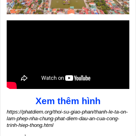
Xem thêm hình
https://phatdiem.org/thoi-su-giao-phan/thanh-le-ta-on-
lam-phep-nha-chung-phat-diem-dau-an-cua-cong-
trinh-hiep-thong.html