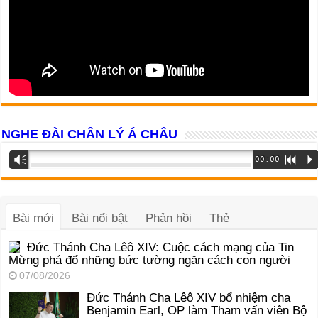
NGHE ĐÀI CHÂN LÝ Á CHÂU
Trình
Vm
00:00
R
P
phát
âm
thanh
Bài mới
Bài nổi bật
Phản hồi
Thẻ
Đức Thánh Cha Lêô XIV: Cuộc cách mạng của Tin
Mừng phá đổ những bức tường ngăn cách con người
07/08/2026
Đức Thánh Cha Lêô XIV bổ nhiệm cha
Benjamin Earl, OP làm Tham vấn viên Bộ