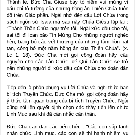
Thánh lễ, Đức Cha Giuse bày tỏ niềm vui mừng vì
dấu chỉ tỏ tường của những hồng ân Thiên Chúa tuôn
đổ trên Giáo phận. Ngài nhớ đến câu Lời Chúa trong
sách ngôn sứ Isaia mà sau này Chúa Giêsu lặp lại :
“Thánh Thần Chúa ngự trên tôi, Ngài xức dầu cho tôi,
sai tôi đi loan báo Tin Mừng Cho những người nghèo
hèn, băng bó các vết thương của những tâm hồn nát
tan, công bố một năm hồng ân của Thiên Chúa”. (x.
Lc 1, 18). Đức Cha mời gọi cộng đoàn hãy cầu
nguyện cho các Tân Chức, để Quí Tân Chức sẽ trở
nên những người đi xức dầu của Chúa cho đoàn dân
Chúa.
Tiếp đến là phần phụng vụ Lời Chúa và nghi thức ban
bí tích Truyền Chức. Đức Cha mời gọi cộng đoàn hãy
ý thức tầm quan trọng của bí tích Truyền Chức. Ngài
cũng nói lên quyết định chọn các thầy tiến lên chức
Linh Mục sau khi đã cân nhắc cẩn thận.
Đức Cha căn dặn các tiến chức : “Các con sắp lãnh
nhận chức Linh mục, các con sẽ thi hành nhiệm vụ