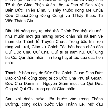
Tế thuộc Giáo Phận Xuân Lộc, 4 Đan sĩ Đan Viện
Biển Đức Thiên Bình, 3 Thầy thuộc dòng Mẹ Chúa
Cứu Chuộc(Dòng Đồng Công) và 1Thầy thuộc Tu
Viện Thánh Gia.
Bầu khí sáng nay tại nhà thờ Chính Tòa thật dịu mát
như muốn mời gọi những bước chân hối hả tiến về
tham dự Thánh lễ Truyền Chức. Trong bầu khí rộn
ràng vui tươi, Giáo xứ Chính Tòa hân hoan chào đón
Quí Đức Cha, Quí Cha, Quí tu sĩ nam nữ, Quí Ông
bà Cố, Quí thân nhân linh tông huyết tộc của các tiến
chức.
Thánh lễ hôm nay do Đức Cha Chính Giuse Đinh Đức
Đạo chủ tế, cùng đồng tế có Đức Cha Phụ tá Gioan,
Đức Cha Đaminh – Nguyên Giám mục, có Quí Đức
Ông và Quí Cha trong ngoài Giáo phận.
Sau khi đoàn rước tiến bước vào trong Thánh
Đường, cộng đoàn bước vào Thánh Lễ. Mở đầu