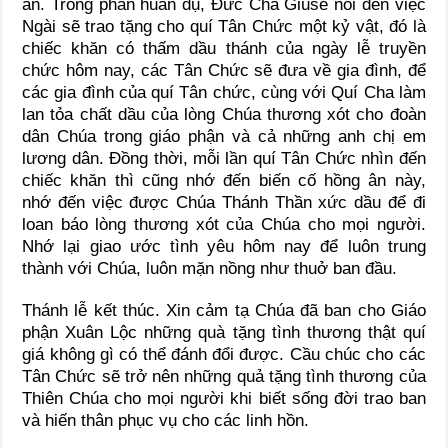
ân. Trong phần huấn dụ, Đức Cha Giuse nói đến việc
Ngài sẽ trao tặng cho quí Tân Chức một kỷ vật, đó là
chiếc khăn có thấm dầu thánh của ngày lễ truyền
chức hôm nay, các Tân Chức sẽ đưa về gia đình, để
các gia đình của quí Tân chức, cùng với Quí Cha làm
lan tỏa chất dầu của lòng Chúa thương xót cho đoàn
dân Chúa trong giáo phận và cả những anh chị em
lương dân. Đồng thời, mỗi lần quí Tân Chức nhìn đến
chiếc khăn thì cũng nhớ đến biến cố hồng ân này,
nhớ đến việc được Chúa Thánh Thần xức dầu để đi
loan báo lòng thương xót của Chúa cho mọi người.
Nhớ lại giao ước tình yêu hôm nay để luôn trung
thành với Chúa, luôn mặn nồng như thuở ban đầu.
Thánh lễ kết thúc. Xin cảm tạ Chúa đã ban cho Giáo
phận Xuân Lộc những quà tặng tình thương thật quí
giá không gì có thể đánh đổi được. Cầu chúc cho các
Tân Chức sẽ trở nên những quả tặng tình thương của
Thiên Chúa cho mọi người khi biết sống đời trao ban
và hiến thân phục vụ cho các linh hồn.