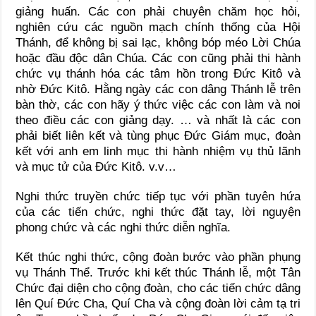
giảng huấn. Các con phải chuyên chăm học hỏi,
nghiên cứu các nguồn mạch chính thống của Hội
Thánh, để không bị sai lạc, không bóp méo Lời Chúa
hoặc đầu độc dân Chúa. Các con cũng phải thi hành
chức vụ thánh hóa các tâm hồn trong Đức Kitô và
nhờ Đức Kitô. Hằng ngày các con dâng Thánh lễ trên
bàn thờ, các con hãy ý thức việc các con làm và noi
theo điều các con giảng dạy. … và nhất là các con
phải biết liên kết và tùng phục Đức Giám mục, đoàn
kết với anh em linh mục thi hành nhiệm vụ thủ lãnh
và mục tử của Đức Kitô. v.v…
Nghi thức truyền chức tiếp tục với phần tuyên hứa
của các tiến chức, nghi thức đặt tay, lời nguyện
phong chức và các nghi thức diễn nghĩa.
Kết thúc nghi thức, cộng đoàn bước vào phần phụng
vụ Thánh Thể. Trước khi kết thúc Thánh lễ, một Tân
Chức đại diện cho cộng đoàn, cho các tiến chức dâng
lên Quí Đức Cha, Quí Cha và cộng đoàn lời cảm tạ tri