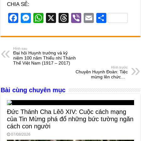
CHIA SẺ:
F
M
W
X
T
Vi
E
S
a
e
h
hr
b
m
h
c
ss
at
e
er
ail
ar
e
e
s
a
e
Hình sau
Đại hội Huynh trưởng và kỷ
b
n
A
d
niệm 100 năm Thiếu nhi Thánh
Thể Việt Nam (1917 – 2017)
o
g
p
s
Hình trước
Chuyện Huynh Đoàn: Tiệc
o
er
p
mừng lên chức…
k
Bài cùng chuyên mục
Đức Thánh Cha Lêô XIV: Cuộc cách mạng
của Tin Mừng phá đổ những bức tường ngăn
cách con người
07/08/2026