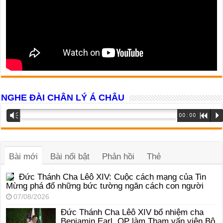
NGHE ĐÀI CHÂN LÝ Á CHÂU
Trình
Vm
00:00
R
P
phát
âm
thanh
Bài mới
Bài nổi bật
Phản hồi
Thẻ
Đức Thánh Cha Lêô XIV: Cuộc cách mạng của Tin
Mừng phá đổ những bức tường ngăn cách con người
07/08/2026
Đức Thánh Cha Lêô XIV bổ nhiệm cha
Benjamin Earl, OP làm Tham vấn viên Bộ