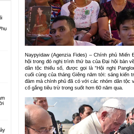
i
Phụ
Naypyidaw (Agenzia Fides) – Chính phủ Miến Đ
hội trong đó nghị trình thứ ba của Đại hội bàn 
dân tộc thiểu số, được gọi là “Hội nghị Pang
cuối cùng của tháng Giêng năm tới: sáng kiến 
đàm mà chính phủ đã có với các nhóm dân tộc v
cố gắng tiêu trừ trong suốt hơn 60 năm qua.
àm
ời
Bảy