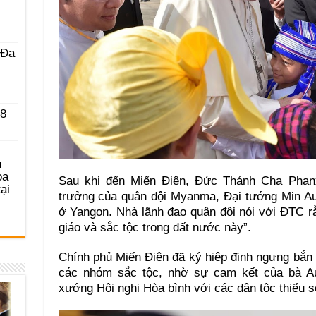
 Ða
 8
u
ọa
Sau khi đến Miến Điện, Đức Thánh Cha Phanx
ại
trưởng của quân đội Myanma, Đại tướng Min Au
ở Yangon. Nhà lãnh đạo quân đội nói với ĐTC r
giáo và sắc tộc trong đất nước này”.
Chính phủ Miến Điện đã ký hiệp định ngưng bắn v
các nhóm sắc tộc, nhờ sự cam kết của bà A
xướng Hội nghị Hòa bình với các dân tộc thiểu s