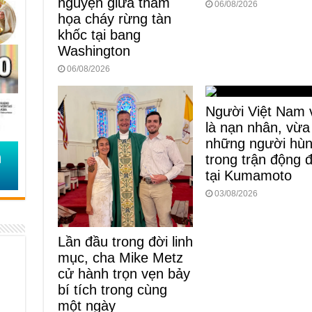
nguyện giữa thảm
06/08/2026
họa cháy rừng tàn
khốc tại bang
Washington
06/08/2026
Người Việt Nam 
là nạn nhân, vừa
những người hù
trong trận động 
tại Kumamoto
03/08/2026
Lần đầu trong đời linh
mục, cha Mike Metz
cử hành trọn vẹn bảy
bí tích trong cùng
một ngày