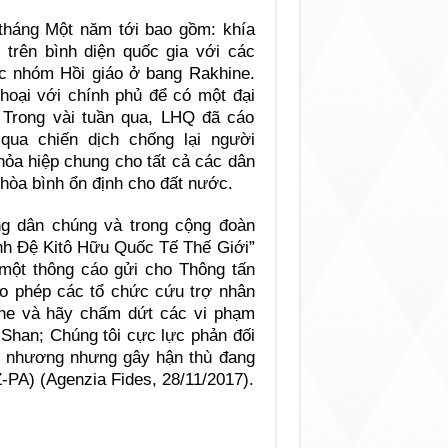
tháng Một năm tới bao gồm: khía
ị trên bình diện quốc gia với các
c nhóm Hồi giáo ở bang Rakhine.
hoại với chính phủ để có một đại
 Trong vài tuần qua, LHQ đã cáo
qua chiến dịch chống lại người
hỏa hiệp chung cho tất cả các dân
 hòa bình ổn định cho đất nước.
ng dân chúng và trong cộng đoàn
ynh Đệ Kitô Hữu Quốc Tế Thế Giới”
g một thông cáo gửi cho Thông tấn
ho phép các tổ chức cứu trợ nhân
ine và hãy chấm dứt các vi phạm
Shan; Chúng tôi cực lực phản đối
ng nhương nhưng gây hận thù đang
-PA) (Agenzia Fides, 28/11/2017).