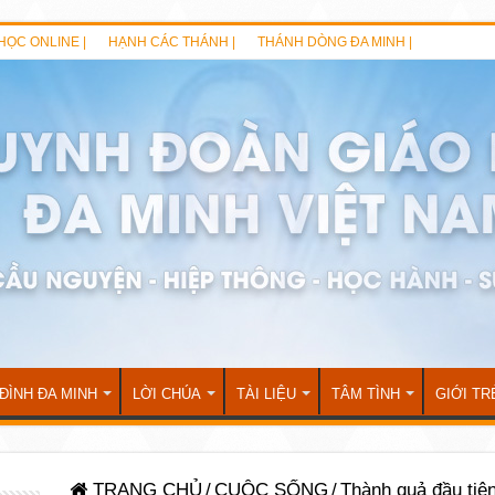
HỌC ONLINE |
HẠNH CÁC THÁNH |
THÁNH DÒNG ĐA MINH |
 ĐÌNH ĐA MINH
LỜI CHÚA
TÀI LIỆU
TÂM TÌNH
GIỚI TR
TRANG CHỦ
/
CUỘC SỐNG
/
Thành quả đầu tiê