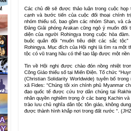
Các chủ đề sẽ được thảo luận trong cuộc họp 
cạnh và bước tiến của cuộc đối thoại chính tr
nhóm thiểu số, bao gồm các nhóm Shan, và cá
Đảng Giải phóng Arakan cũng ngỏ ý muốn đối t
diện của người Rohingya trong cuộc hòa đàm.
buộc quân đội “muốn tiêu diệt các sắc tộc” 
Rohingya. Mục đích của Hội nghị là tìm ra một t
tộc có vũ trang hầu có thể tạo lập được một nền
Tin về Hội nghị được chào đón nồng nhiệt tro
Công Giáo thiểu số tại Miến Điện. Tổ chức “Hu
(Christian Solidarity Worldwide) tuyên bố tron
xã Fides: “Chúng tôi xin chính phủ Myanmar c
đạo quốc tế được cứu trợ dân chúng tại Rakh
nhân quyền nghiêm trọng ở các bang Kachin và 
trào lưu chủ nghĩa dân tộc tôn giáo, không du
được thành hình khắp nơi trong đất nước “. (JHZ