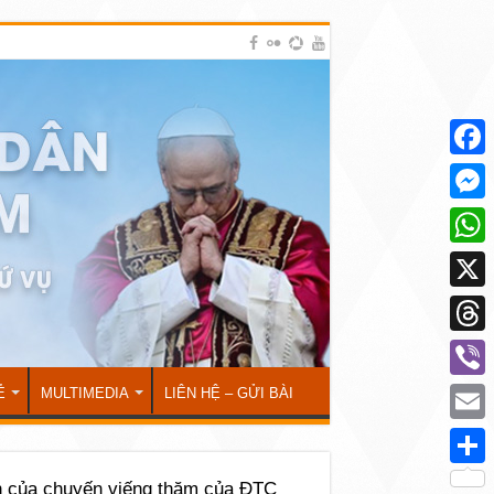
Face
Mess
What
X
Thre
Viber
Ẻ
MULTIMEDIA
LIÊN HỆ – GỬI BÀI
Emai
Shar
n của chuyến viếng thăm của ĐTC