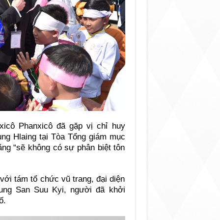
icô Phanxicô đã gặp vị chỉ huy
ng Hlaing tại Tòa Tổng giám mục
ằng “sẽ không có sự phân biệt tôn
ới tám tổ chức vũ trang, đại diện
ung San Suu Kyi, người đã khởi
ố.