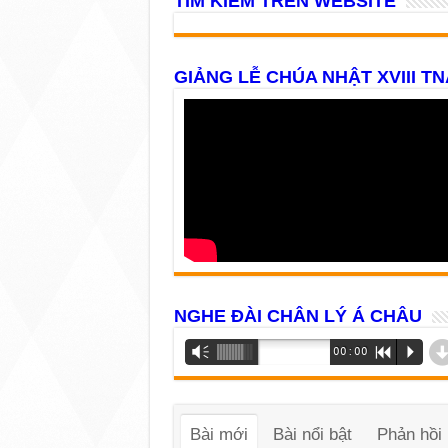
TÌM KIẾM TRÊN WEBSITE
GIẢNG LỄ CHÚA NHẬT XVIII TN
NGHE ĐÀI CHÂN LÝ Á CHÂU
Trình
Vm
00:00
R
P
phát
âm
thanh
Bài mới
Bài nổi bật
Phản hồi