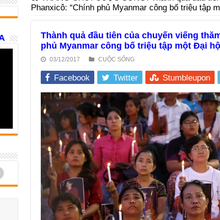
Phanxicô: “Chính phủ Myanmar công bố triệu tập mộ
Thành quả đầu tiên của chuyến viếng thă
A
phủ Myanmar công bố triệu tập một Đại hộ
03/12/2017
CUỘC SỐNG
Facebook
Twitter
Stumbleupon
d