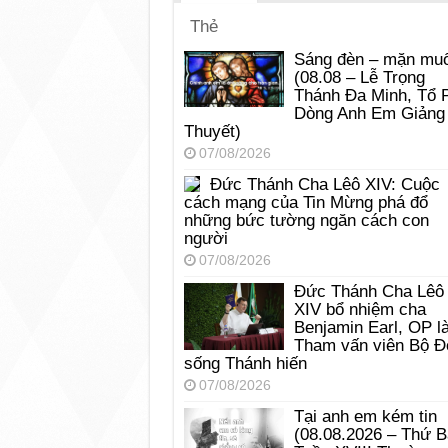
Thẻ
Sáng đèn – mặn muố
(08.08 – Lễ Trọng
Thánh Đa Minh, Tổ 
Dòng Anh Em Giảng
Thuyết)
07/08/2026
Đức Thánh Cha Lêô XIV: Cuộc
cách mạng của Tin Mừng phá đổ
những bức tường ngăn cách con
người
07/08/2026
Đức Thánh Cha Lêô
XIV bổ nhiệm cha
Benjamin Earl, OP l
Tham vấn viên Bộ Đ
sống Thánh hiến
07/08/2026
Tại anh em kém tin
(08.08.2026 – Thứ 