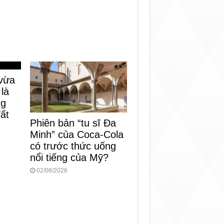
vừa
 là
ng
đất
Phiên bản “tu sĩ Đa
Minh” của Coca-Cola
có trước thức uống
nổi tiếng của Mỹ?
02/08/2026