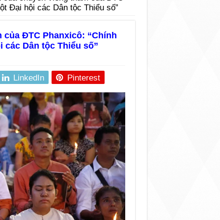
t Đại hội các Dân tộc Thiểu số”
m của ĐTC Phanxicô: “Chính
i các Dân tộc Thiểu số”
LinkedIn
Pinterest