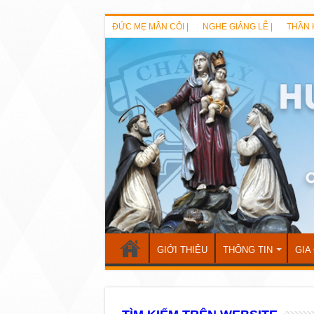
ĐỨC MẸ MÂN CÔI |
NGHE GIẢNG LỄ |
THẦN 
GIỚI THIỆU
THÔNG TIN
GIA