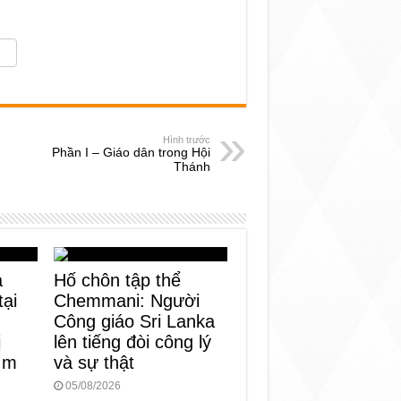
Hình trước
Phần I – Giáo dân trong Hội
Thánh
a
Hố chôn tập thể
tại
Chemmani: Người
Công giáo Sri Lanka
ị
lên tiếng đòi công lý
tìm
và sự thật
05/08/2026