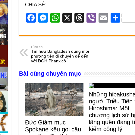
CHIA SẺ:
F
M
W
X
T
Vi
E
S
a
e
h
hr
b
m
h
c
ss
at
e
er
ail
ar
e
e
s
a
e
Hình sau
Tín hữu Bangladesh dùng mọi
b
n
A
d
phương tiện di chuyển để đến
với ĐGH Phanxicô
o
g
p
s
Bài cùng chuyên mục
o
er
p
k
Những hibakush
người Triều Tiên 
Hiroshima: Một
chương lịch sử b
lãng quên đang 
Đức Giám mục
kiếm công lý
Spokane kêu gọi cầu