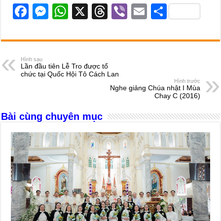
F
M
W
X
T
Vi
E
S
a
e
h
hr
b
m
h
c
ss
at
e
er
ail
ar
e
e
s
a
e
Hình sau
Lần đầu tiên Lễ Tro được tổ
b
n
A
d
chức tại Quốc Hội Tô Cách Lan
Hình trước
o
g
p
s
Nghe giảng Chúa nhật I Mùa
Chay C (2016)
o
er
p
Bài cùng chuyên mục
k