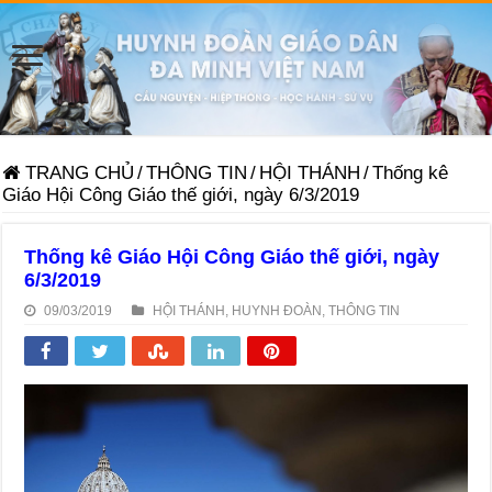
TRANG CHỦ
/
THÔNG TIN
/
HỘI THÁNH
/
Thống kê
Giáo Hội Công Giáo thế giới, ngày 6/3/2019
Thống kê Giáo Hội Công Giáo thế giới, ngày
6/3/2019
09/03/2019
HỘI THÁNH
,
HUYNH ĐOÀN
,
THÔNG TIN