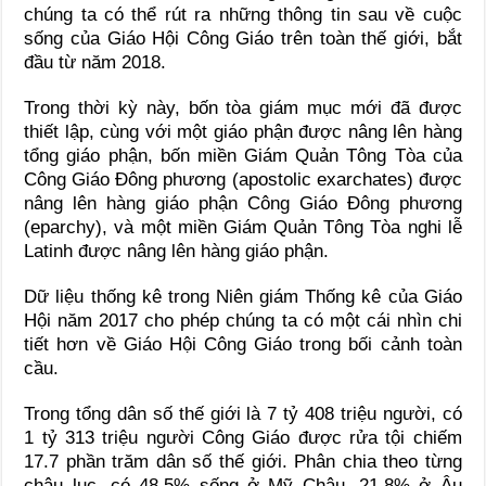
chúng ta có thể rút ra những thông tin sau về cuộc
sống của Giáo Hội Công Giáo trên toàn thế giới, bắt
đầu từ năm 2018.
Trong thời kỳ này, bốn tòa giám mục mới đã được
thiết lập, cùng với một giáo phận được nâng lên hàng
tổng giáo phận, bốn miền Giám Quản Tông Tòa của
Công Giáo Đông phương (apostolic exarchates) được
nâng lên hàng giáo phận Công Giáo Đông phương
(eparchy), và một miền Giám Quản Tông Tòa nghi lễ
Latinh được nâng lên hàng giáo phận.
Dữ liệu thống kê trong Niên giám Thống kê của Giáo
Hội năm 2017 cho phép chúng ta có một cái nhìn chi
tiết hơn về Giáo Hội Công Giáo trong bối cảnh toàn
cầu.
Trong tổng dân số thế giới là 7 tỷ 408 triệu người, có
1 tỷ 313 triệu người Công Giáo được rửa tội chiếm
17.7 phần trăm dân số thế giới. Phân chia theo từng
châu lục, có 48.5% sống ở Mỹ Châu, 21.8% ở Âu