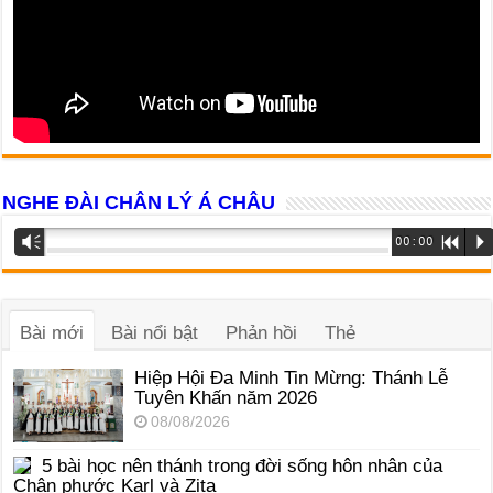
NGHE ĐÀI CHÂN LÝ Á CHÂU
Trình
Vm
00:00
R
P
phát
âm
thanh
Bài mới
Bài nổi bật
Phản hồi
Thẻ
Hiệp Hội Đa Minh Tin Mừng: Thánh Lễ
Tuyên Khấn năm 2026
08/08/2026
5 bài học nên thánh trong đời sống hôn nhân của
Chân phước Karl và Zita