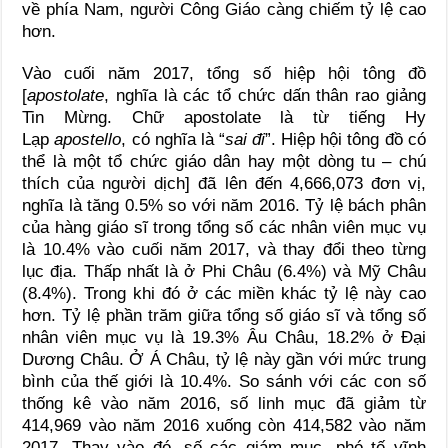
về phía Nam, người Công Giáo càng chiếm tỷ lệ cao
hơn.
Vào cuối năm 2017, tổng số hiệp hội tông đồ
[
apostolate
, nghĩa là các tổ chức dấn thân rao giảng
Tin Mừng. Chữ apostolate là từ tiếng Hy
Lạp
apostello
, có nghĩa là “
sai đi
”. Hiệp hội tông đồ có
thể là một tổ chức giáo dân hay một dòng tu – chú
thích của người dịch] đã lên đến 4,666,073 đơn vị,
nghĩa là tăng 0.5% so với năm 2016. Tỷ lệ bách phân
của hàng giáo sĩ trong tổng số các nhân viên mục vụ
là 10.4% vào cuối năm 2017, và thay đổi theo từng
lục địa. Thấp nhất là ở Phi Châu (6.4%) và Mỹ Châu
(8.4%). Trong khi đó ở các miền khác tỷ lệ này cao
hơn. Tỷ lệ phần trăm giữa tổng số giáo sĩ và tổng số
nhân viên mục vụ là 19.3% Âu Châu, 18.2% ở Đại
Dương Châu. Ở Á Châu, tỷ lệ này gần với mức trung
bình của thế giới là 10.4%. So sánh với các con số
thống kê vào năm 2016, số linh mục đã giảm từ
414,969 vào năm 2016 xuống còn 414,582 vào năm
2017. Thay vào đó, số các giám mục, phó tế vĩnh