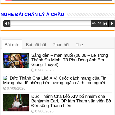
NGHE ĐÀI CHÂN LÝ Á CHÂU
Trình
Vm
00:00
R
P
phát
âm
thanh
Bài mới
Bài nổi bật
Phản hồi
Thẻ
Sáng đèn – mặn muối (08.08 – Lễ Trọng
Thánh Đa Minh, Tổ Phụ Dòng Anh Em
Giảng Thuyết)
07/08/2026
Đức Thánh Cha Lêô XIV: Cuộc cách mạng của Tin
Mừng phá đổ những bức tường ngăn cách con người
07/08/2026
Đức Thánh Cha Lêô XIV bổ nhiệm cha
Benjamin Earl, OP làm Tham vấn viên Bộ
Đời sống Thánh hiến
07/08/2026