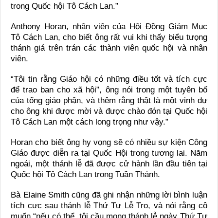
trong Quốc hội Tô Cách Lan.”
Anthony Horan, nhân viên của Hội Đồng Giám Mục
Tô Cách Lan, cho biết ông rất vui khi thấy biểu tưọng
thánh giá trên trán các thành viên quốc hội và nhân
viên.
“Tôi tin rằng Giáo hội có những điều tốt và tích cực
để trao ban cho xã hội”, ông nói trong một tuyên bố
của tổng giáo phận, và thêm rằng thật là một vinh dự
cho ông khi được mời và được chào đón tại Quốc hội
Tô Cách Lan một cách long trọng như vậy.”
Horan cho biết ông hy vọng sẽ có nhiều sự kiện Công
Giáo được diễn ra tại Quốc Hội trong tương lai. Năm
ngoái, một thánh lễ đã được cử hành lần đầu tiên tại
Quốc hội Tô Cách Lan trong Tuần Thánh.
Bà Elaine Smith cũng đã ghi nhận những lời bình luận
tích cực sau thánh lễ Thứ Tư Lễ Tro, và nói rằng cô
muốn “nếu có thể, tôi cầu mong thánh lễ ngày Thứ Tư