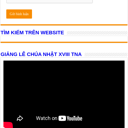
TÌM KIẾM TRÊN WEBSITE
GIẢNG LỄ CHÚA NHẬT XVIII TNA