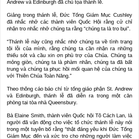
Andrew và Edinburgh đã chủ tọa thánh lễ.
Giảng trong thánh lễ, Đức Tổng Giám Mục Cushley
đã nhắc nhở các thành viên Quốc Hội rằng cử chỉ
nhận tro nhắc nhở chúng ta rằng “chúng ta là tro bụi”.
“Thánh lễ này cũng nhắc nhớ chúng ta về tình trạng
tội lỗi của mình, rằng chúng ta cần nhận ra những
thiếu sót và cầu xin ơn phù trợ của Chúa. Chúng ta
mỏng giòn, chúng ta là phàm nhân, chúng ta đã bất
trung và chúng ta phục hồi mối quan hệ của chúng ta
với Thiên Chúa Toàn Năng.”
Theo thông cáo báo chí từ tổng giáo phận St. Andrew
và Edinburgh, thánh lễ đã diễn ra trong một căn
phòng tại tòa nhà Queensbury.
Bà Elaine Smith, thành viên Quốc hội Tô Cách Lan, là
người đã vận động cho việc tổ chức thánh lễ này nói
trong một tuyên bố rằng “thật đáng yêu khi Đức Tổng
Giám Mục đến và xức tro cho những người làm việc