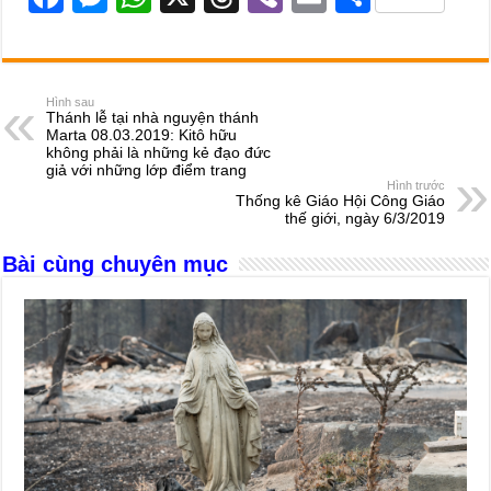
a
e
h
hr
b
m
h
c
ss
at
e
er
ail
ar
e
e
s
a
e
Hình sau
Thánh lễ tại nhà nguyện thánh
b
n
A
d
Marta 08.03.2019: Kitô hữu
không phải là những kẻ đạo đức
o
g
p
s
giả với những lớp điểm trang
Hình trước
o
er
p
Thống kê Giáo Hội Công Giáo
thế giới, ngày 6/3/2019
k
Bài cùng chuyên mục