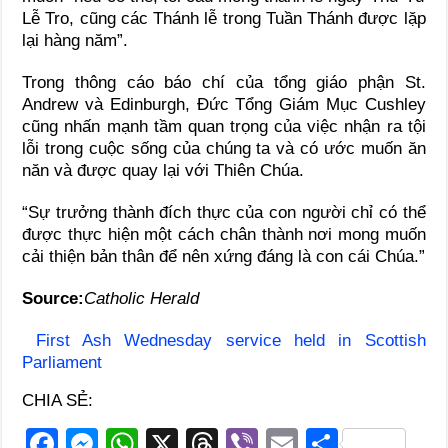
Lễ Tro, cũng các Thánh lễ trong Tuần Thánh được lặp
lại hàng năm”.
Trong thông cáo báo chí của tổng giáo phận St.
Andrew và Edinburgh, Đức Tổng Giám Mục Cushley
cũng nhấn mạnh tầm quan trọng của việc nhận ra tội
lỗi trong cuộc sống của chúng ta và có ước muốn ăn
năn và được quay lại với Thiên Chúa.
“Sự trưởng thành đích thực của con người chỉ có thể
được thực hiện một cách chân thành nơi mong muốn
cải thiện bản thân để nên xứng đáng là con cái Chúa.”
Source:
Catholic Herald
First Ash Wednesday service held in Scottish
Parliament
CHIA SẺ:
F
M
W
X
T
Vi
E
S