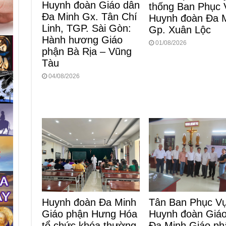
Huynh đoàn Giáo dân
thống Ban Phục 
Đa Minh Gx. Tân Chí
Huynh đoàn Đa 
Linh, TGP. Sài Gòn:
Gp. Xuân Lộc
Hành hương Giáo
01/08/2026
phận Bà Rịa – Vũng
Tàu
04/08/2026
Huynh đoàn Đa Minh
Tân Ban Phục V
Giáo phận Hưng Hóa
Huynh đoàn Giá
tổ chức khóa thường
Đa Minh Giáo ph