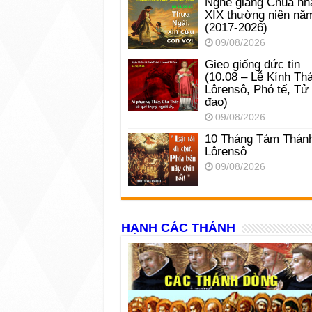
Nghe giảng Chúa nh
XIX thường niên nă
(2017-2026)
09/08/2026
Gieo giống đức tin
(10.08 – Lễ Kính Th
Lôrensô, Phó tế, Tử
đạo)
09/08/2026
10 Tháng Tám Thán
Lôrensô
09/08/2026
HẠNH CÁC THÁNH