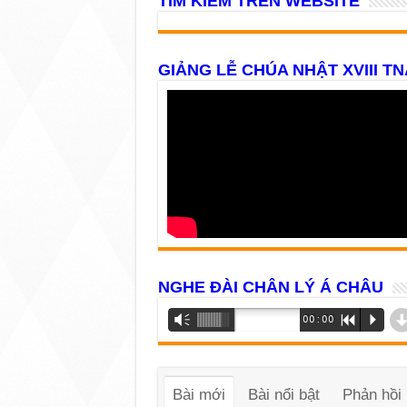
TÌM KIẾM TRÊN WEBSITE
GIẢNG LỄ CHÚA NHẬT XVIII TN
NGHE ĐÀI CHÂN LÝ Á CHÂU
Trình
Vm
00:00
R
P
phát
âm
thanh
Bài mới
Bài nổi bật
Phản hồi