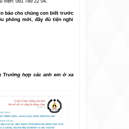
u viện: 091 789 22 04.
n báo cho chúng con biết trước
ều phòng mới, đầy đủ tiện nghi
g Trường hợp các anh em ở xa