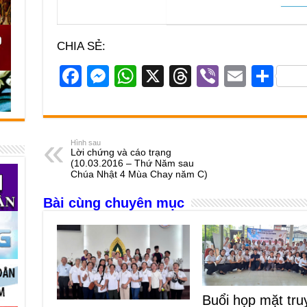
CHIA SẺ:
F
M
W
X
T
Vi
E
S
a
e
h
hr
b
m
h
c
ss
at
e
er
ail
ar
e
e
s
a
e
Hình sau
Lời chứng và cáo trạng
b
n
A
d
(10.03.2016 – Thứ Năm sau
Chúa Nhật 4 Mùa Chay năm C)
o
g
p
s
Bài cùng chuyên mục
o
er
p
k
Buổi họp mặt tru