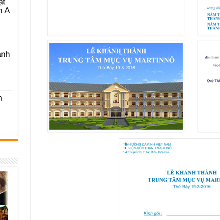
ật
m A
ánh
h