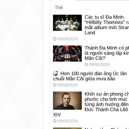
Thẻ
Các tu sĩ Đa Minh
“Hillbilly Thomists” r
mắt album mới Stra
Land
09/08/2026
Thánh Đa Minh có p
là người sáng lập ki
Mân Côi?
09/08/2026
Hơn 100 người đàn ông Úc lần
chuỗi Mân Côi giữa mưa bão
09/08/2026
Khởi sự án phong c
phước cho linh mục
từng ảnh hưởng đến
Đức Thánh Cha Lêô
XIV
09/08/2026