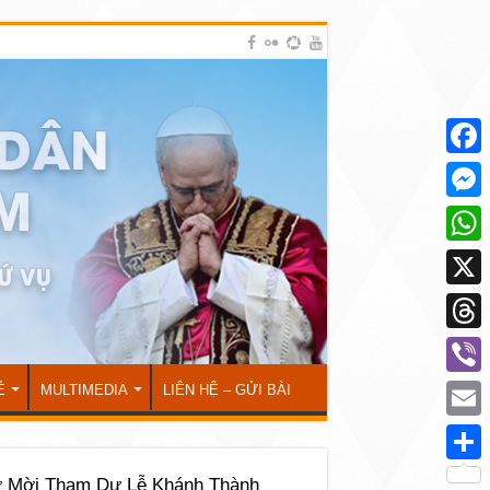
Face
Mess
What
X
Thre
Viber
Ẻ
MULTIMEDIA
LIÊN HỆ – GỬI BÀI
Emai
Shar
 Mời Tham Dự Lễ Khánh Thành