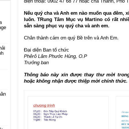
điện thoại: 0902 47 68 77 hoặc cha Thảnh, Phó T
Nếu quý cha và Anh em nào muốn qua đêm, xi
luôn. TRung Tâm Mục vụ Martino có rất nhi
a
sẵn sàng phục vụ quý cha và anh em.
nge
Chân thành cám ơn quý Bề trên và Anh Em.
hải
Đại diện Ban tổ chức
nh
Phêrô Lâm Phước Hùng, O.P
Trưởng ban
Thông báo này xin được thay thư mời tron
hoặc không nhận được thiệp mời chính thức.
hân