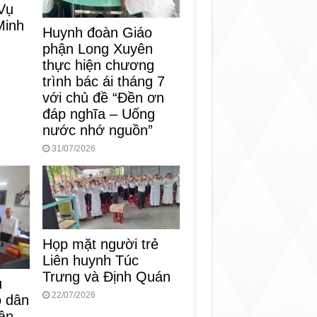
Vụ
Minh
Huynh đoàn Giáo
phận Long Xuyên
thực hiện chương
trình bác ái tháng 7
với chủ đề “Đền ơn
đáp nghĩa – Uống
nước nhớ nguồn”
31/07/2026
Họp mặt người trẻ
Liên huynh Túc
Trưng và Định Quán
ụ
22/07/2026
o dân
ận