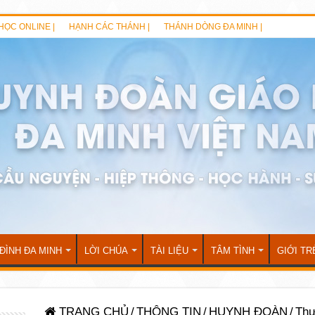
HỌC ONLINE |
HẠNH CÁC THÁNH |
THÁNH DÒNG ĐA MINH |
 ĐÌNH ĐA MINH
LỜI CHÚA
TÀI LIỆU
TÂM TÌNH
GIỚI TR
TRANG CHỦ
/
THÔNG TIN
/
HUYNH ĐOÀN
/
Thư