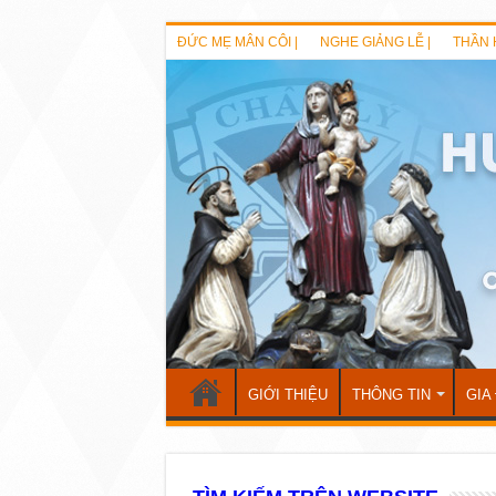
ĐỨC MẸ MÂN CÔI |
NGHE GIẢNG LỄ |
THẦN 
GIỚI THIỆU
THÔNG TIN
GIA