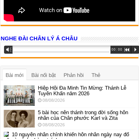
NGHE ĐÀI CHÂN LÝ Á CHÂU
Trình
Vm
00:00
R
P
phát
âm
thanh
Bài mới
Bài nổi bật
Phản hồi
Thẻ
Hiệp Hội Đa Minh Tin Mừng: Thánh Lễ
Tuyên Khấn năm 2026
08/08/2026
5 bài học nên thánh trong đời sống hôn
nhân của Chân phước Karl và Zita
08/08/2026
10 nguyên nhân chính khiến hôn nhân ngày nay đổ