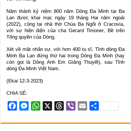
Năm thánh kỷ niệm 800 năm Dòng Đa Minh tại Ba
Lan được khai mạc ngày 19 tháng Hai năm ngoái
(2022), cũng tại nhà thờ Chúa Ba Ngôi ở Cracovia,
với sự hiện diện của cha Gerard Timoner, Bề trên
Tổng quyền của Dòng.
Xét về mặt nhân sự, với hơn 400 tu sĩ, Tỉnh dòng Đa
Minh Ba Lan đứng thứ hai trong Dòng Đa Minh (hay
còn gọi là Dòng Anh Em Giảng Thuyết), sau Tỉnh
dòng Đa Minh Việt Nam.
(Ekai 12-3-2023)
CHIA SẺ:
F
M
W
X
T
Vi
E
S
a
e
h
hr
b
m
h
c
ss
at
e
er
ail
ar