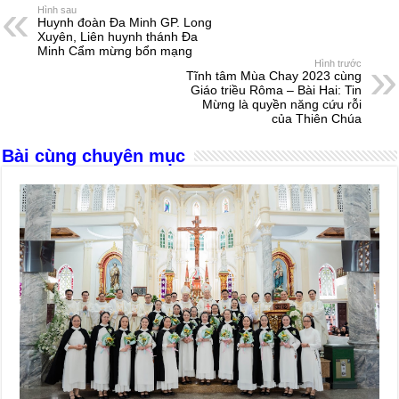
e
e
s
a
e
Hình sau
Huynh đoàn Đa Minh GP. Long
b
n
A
d
Xuyên, Liên huynh thánh Đa
Minh Cẩm mừng bổn mạng
o
g
p
s
Hình trước
Tĩnh tâm Mùa Chay 2023 cùng
o
er
p
Giáo triều Rôma – Bài Hai: Tin
Mừng là quyền năng cứu rỗi
k
của Thiên Chúa
Bài cùng chuyên mục