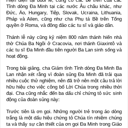
Hiện diện tại buổi lễ, cũng có các bề trên của các
Tỉnh dòng Đa Minh tại các nước Âu châu khác, như
Đức, Áo, Hungary, Tiệp, Slovak, Ucraina, Lithuania,
Pháp và Ailen, cũng như cha Phụ tá Bề trên Tổng
quyền ở Roma, và đông đảo các tu sĩ và giáo dân.
Thánh lễ này cũng kỷ niệm 800 năm thánh hiến nhà
thờ Chúa Ba Ngôi ở Cracovia, nơi thánh Giaxintô và
các tu sĩ Đa Minh đầu tiên người Ba Lan sinh sống và
hoạt động.
Trong bài giảng, cha Giám tỉnh Tỉnh dòng Đa Minh Ba
Lan nhận xét rằng vì đoàn sủng Đa Minh đã trải qua
nhiều cuộc thử nghiệm, nên đã trở nên một câu trả lời
hữu hiệu cho việc công bố Lời Chúa trong nhiều thời
đại. Cha cũng nhắc đến ba dấu chỉ chứng tỏ sức sinh
động của đoàn sủng này:
Trước tiên là ơn gọi. Những người trẻ trong áo dòng
trắng là một dấu hiệu chứng tỏ Chúa tín nhiệm chúng
ta và thấy sự cần thiết của ơn gọi Đa Minh trong Giáo