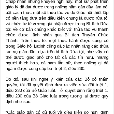
Chấp nhận những khuyến nghị này, một sự phát triển
giáo lý đã đạt được trong những năm gần đây làm nổi
bật cách thức một số thừa tác vụ do Giáo hội thiết lập
có nền tảng dựa trên điều kiện chung là được rửa tội
và chức tư tế vương giả nhận được trong Bí tích Rửa
tội; về cơ bản chúng khác biệt với thừa tác vụ thánh
chức được lãnh nhận qua Bí tích Truyền Chức
Thánh. Trên thực tế, một thực hành được củng cố
trong Giáo hội Latinh cũng đã xác nhận rằng các thừa
tác vụ giáo dân, dựa trên bí tích Rửa tội, như vậy có
thể được giao phó cho tất cả các tín hữu, những
người thích hợp, cả nam lẫn nữ, theo những gì đã
ngầm được cung cấp bởi triệt 2, điều 230.
Do đó, sau khi nghe ý kiến của các Bộ có thẩm
quyền, tôi đã quyết định đưa ra việc sửa đổi triệt 1,
điều 230 của Bộ Giáo luật. Tôi quyết định rằng triệt 1,
điều 230 của Bộ Giáo luật trong tương lai được quy
định như sau:
“Các giáo dân có đủ tuổi và điều kiện do nghị định