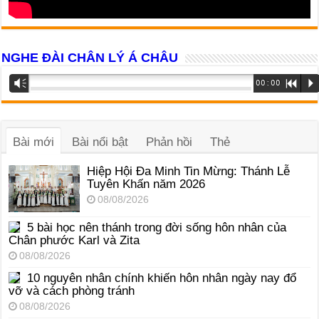
NGHE ĐÀI CHÂN LÝ Á CHÂU
Trình
Vm
00:00
R
P
phát
âm
thanh
Bài mới
Bài nổi bật
Phản hồi
Thẻ
Hiệp Hội Đa Minh Tin Mừng: Thánh Lễ
Tuyên Khấn năm 2026
08/08/2026
5 bài học nên thánh trong đời sống hôn nhân của
Chân phước Karl và Zita
08/08/2026
10 nguyên nhân chính khiến hôn nhân ngày nay đổ
vỡ và cách phòng tránh
08/08/2026