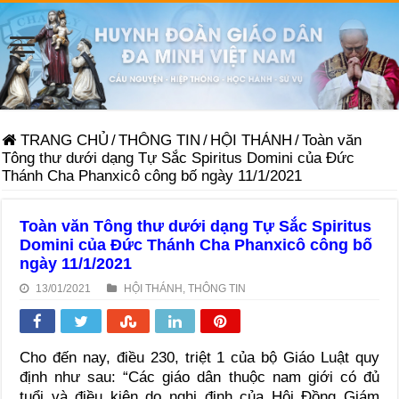
TRANG CHỦ
/
THÔNG TIN
/
HỘI THÁNH
/
Toàn văn
Tông thư dưới dạng Tự Sắc Spiritus Domini của Đức
Thánh Cha Phanxicô công bố ngày 11/1/2021
Toàn văn Tông thư dưới dạng Tự Sắc Spiritus
Domini của Đức Thánh Cha Phanxicô công bố
ngày 11/1/2021
13/01/2021
HỘI THÁNH
,
THÔNG TIN
Cho đến nay, điều 230, triệt 1 của bộ Giáo Luật quy
định như sau: “Các giáo dân
thuộc nam giới
có đủ
tuổi và điều kiện do nghị định của Hội Ðồng Giám