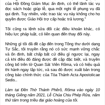
của Hội Ðồng Giám Mục ấn định, có thể lãnh tác vụ
đọc sách hoặc giúp lễ, qua một nghi lễ phụng vụ đã
qui định. Tuy nhiên, việc trao tác vụ này không cho họ
quyền được Giáo Hội trợ cấp hoặc trả lương.”
Tôi cũng ra lệnh sửa đổi các điều khoản khác, có
hiệu lực pháp luật, có liên quan đến thay đổi này.
Những gì tôi đã đề cập đến trong Tông thư dưới dạng
Tự Sắc, tôi truyền rằng nó có sức mạnh vững chắc
và ổn định, bất chấp bất cứ điều gì ngược lại, ngay
cả khi điều đó đáng được đề cập đặc biệt, và truyền
công bố trên tờ Quan Sát Viên Rôma, và có hiệu quả
thi hành ngay lập tức, và sau đó được xuất bản trong
công báo chính thức của Tòa Thánh Acta Apostolicae
Sedis..
Làm tại Đền Thờ Thánh Phêrô, Rôma vào ngày 10
tháng Giêng năm 2021, Lễ Chúa Chịu Phép Rửa, năm
thứ tám trong triều đại giáo hoàng của tôi.