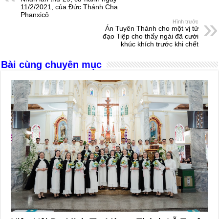
11/2/2021, của Đức Thánh Cha
o
g
p
s
Phanxicô
Hình trước
o
er
p
Án Tuyên Thánh cho một vị tử
đạo Tiệp cho thấy ngài đã cười
k
khúc khích trước khi chết
Bài cùng chuyên mục