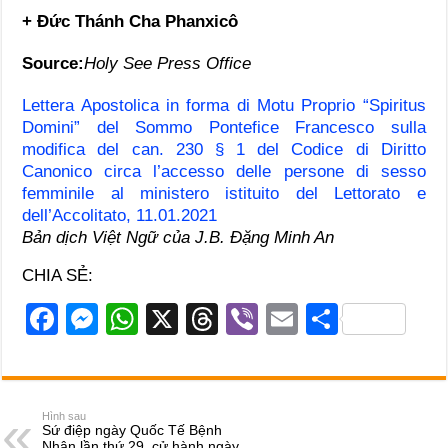
+ Đức Thánh Cha Phanxicô
Source:
Holy See Press Office
Lettera Apostolica in forma di Motu Proprio “Spiritus
Domini” del Sommo Pontefice Francesco sulla
modifica del can. 230 § 1 del Codice di Diritto
Canonico circa l’accesso delle persone di sesso
femminile al ministero istituito del Lettorato e
dell’Accolitato, 11.01.2021
Bản dịch Việt Ngữ của J.B. Đặng Minh An
CHIA SẺ:
F
M
W
X
T
Vi
E
S
a
e
h
hr
b
m
h
c
ss
at
e
er
ail
ar
e
e
s
a
e
Hình sau
Sứ điệp ngày Quốc Tế Bệnh
b
n
A
d
Nhân lần thứ 29, cử hành ngày