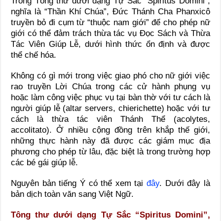
Trong Tông thư dưới dạng Tự Sắc “Spiritus Domini”,
nghĩa là “Thần Khí Chúa”, Đức Thánh Cha Phanxicô
truyền bỏ đi cụm từ
“thuộc nam giới”
để cho phép nữ
giới có thể đảm trách thừa tác vụ Đọc Sách và Thừa
Tác Viên Giúp Lễ, dưới hình thức ổn định và được
thể chế hóa.
Không có gì mới trong việc giao phó cho nữ giới việc
rao truyền Lời Chúa trong các cử hành phụng vụ
hoặc làm công việc phục vụ tại bàn thờ với tư cách là
người giúp lễ (altar servers, chierichette) hoặc với tư
cách là thừa tác viên Thánh Thể (acolytes,
accolitato). Ở nhiều cộng đồng trên khắp thế giới,
những thực hành này đã được các giám mục địa
phương cho phép từ lâu, đặc biệt là trong trường hợp
các bé gái giúp lễ.
Nguyên bản tiếng Ý có thể xem tại
đây
. Dưới đây là
bản dịch toàn văn sang Việt Ngữ.
Tông thư dưới dạng Tự Sắc “Spiritus Domini”,