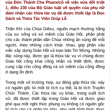
của Đức Thánh Cha Phanxicô về việc sửa đổi triệt
1, điều 230 của Bộ Giáo luật về quyền của phụ nữ
đảm nhận các thừa tác vụ đã được thiết lập là Đọc
Sách và Thừa Tác Viên Giúp Lễ.
Thần Khí của Chúa Giêsu, nguồn mạch thường hằng
của sự sống và sứ mệnh của Giáo Hội, phân phát
cho các thành phần dân Chúa những ân sủng để mỗi
người, theo những cách khác nhau, góp phần vào
việc xây dựng Giáo Hội và loan báo Tin Mừng. Những
đặc sủng này, được gọi là thừa tác vụ vì chúng được
Giáo hội công khai công nhận và thiết định, được
cung cấp cho cộng đồng và sứ mệnh của cộng đồng
ở dạng ổn định.
Trong một số trường hợp, sự đóng góp thừa tác này
có nguồn gốc từ một bí tích cụ thể, là bí tích Truyền
Chức Thánh. Các thừa tác vụ khác, trong suốt lịch
sử, đã được thiết lập trong Giáo Hội và được giao
phó qua một nghi thức phụng vụ không có nguồn gốc
bí tích cho cá nhân tín hữu, như một hình thức thực