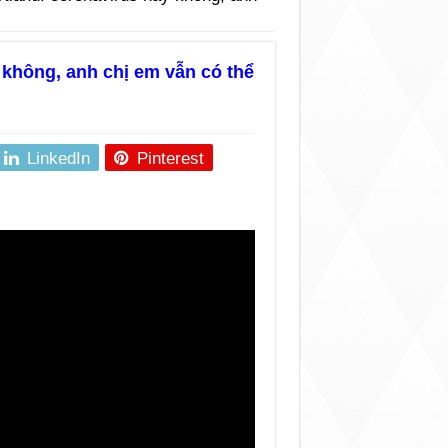
 không, anh chị em vẫn có thể
LinkedIn
Pinterest