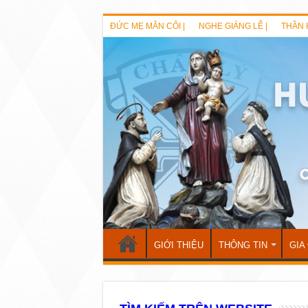
ĐỨC MẸ MÂN CÔI |
NGHE GIẢNG LỄ |
THẦN 
GIỚI THIỆU
THÔNG TIN
GIA