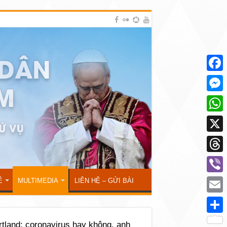
Face
Mess
What
X
Thre
Viber
Ẻ
MULTIMEDIA
LIÊN HỆ – GỬI BÀI
Emai
Shar
tland: coronavirus hay không, anh