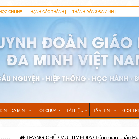
HỌC ONLINE |
HẠNH CÁC THÁNH |
THÁNH DÒNG ĐA MINH |
 ĐÌNH ĐA MINH
LỜI CHÚA
TÀI LIỆU
TÂM TÌNH
GIỚI TR
TRANG CHỦ
/
MULTIMEDIA
/
Tổng giáo phận Por