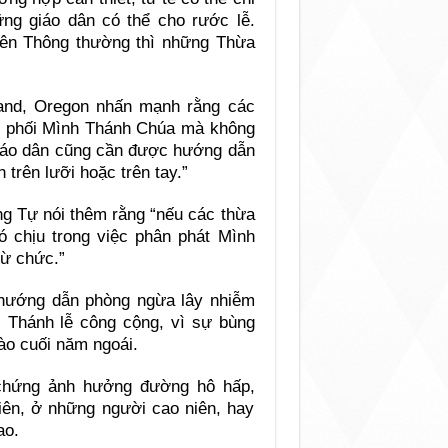
ững giáo dân có thể cho rước lễ.
iên Thông thường thì những Thừa
and, Oregon nhấn mạnh rằng các
ân phối Mình Thánh Chúa mà không
giáo dân cũng cần được hướng dẫn
trên lưỡi hoặc trên tay.”
ụng Tự nói thêm rằng “nếu các thừa
 chịu trong việc phân phát Mình
từ chức.”
c hướng dẫn phòng ngừa lây nhiễm
c Thánh lễ công cộng, vì sự bùng
ào cuối năm ngoái.
 chứng ảnh hưởng đường hô hấp,
iên, ở những người cao niên, hay
ao.