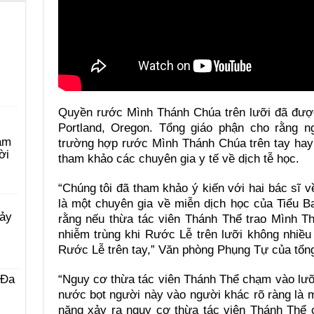
Quyền rước Mình Thánh Chúa trên lưỡi đã đượ
Portland, Oregon. Tổng giáo phận cho rằng n
àm
trường hợp rước Mình Thánh Chúa trên tay hay 
ời
tham khảo các chuyên gia y tế về dịch tễ học.
“Chúng tôi đã tham khảo ý kiến với hai bác sĩ v
là một chuyên gia về miễn dịch học của Tiểu B
Bảy
rằng nếu thừa tác viên Thánh Thể trao Mình T
nhiễm trùng khi Rước Lễ trên lưỡi không nhiều
Rước Lễ trên tay,” Văn phòng Phụng Tự của tổng 
“Nguy cơ thừa tác viên Thánh Thể chạm vào lưỡ
 Ða
nước bọt người này vào người khác rõ ràng là 
năng xảy ra nguy cơ thừa tác viên Thánh Thể 