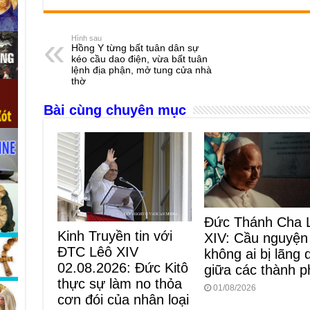
c
ss
at
e
er
ail
ar
e
e
s
a
e
Hình sau
Hồng Y từng bất tuân dân sự
b
n
A
d
kéo cầu dao điện, vừa bất tuân
lệnh địa phận, mở tung cửa nhà
o
g
p
s
thờ
o
er
p
Bài cùng chuyên mục
k
Đức Thánh Cha 
Kinh Truyền tin với
XIV: Cầu nguyện
ĐTC Lêô XIV
không ai bị lãng
02.08.2026: Đức Kitô
giữa các thành p
thực sự làm no thỏa
01/08/2026
cơn đói của nhân loại