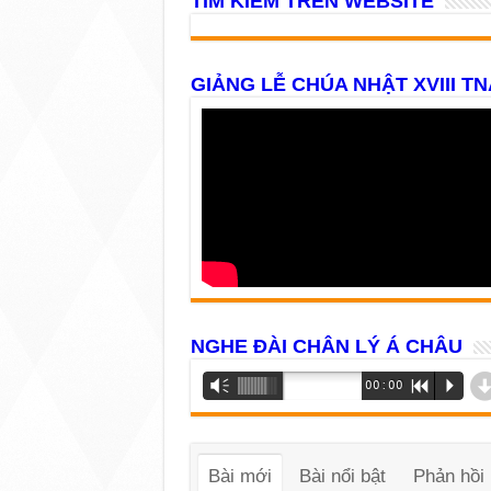
TÌM KIẾM TRÊN WEBSITE
GIẢNG LỄ CHÚA NHẬT XVIII TN
NGHE ĐÀI CHÂN LÝ Á CHÂU
Trình
Vm
00:00
R
P
phát
âm
thanh
Bài mới
Bài nổi bật
Phản hồi