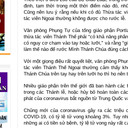
định, tạm thời trong một thời điểm nào đó, nh
Cũng nên lưu ý rằng nếu khi có đủ Thừa tác v
tác viên Ngoại thường không được cho rước lễ.
Văn phòng Phụng Tự của tổng giáo phận Portl
thừa tác viên Thánh Thể phải “có khả năng ph
có nguy cơ chạm vào tay hoặc lưỡi,” và rằng “
làm thế nào để rước Mình Thánh Chúa đúng cách 
Với một giọng điệu rất quyết liệt, văn phòng Ph
tác viên Thánh Thể Ngoại thường cảm thấy khó
Thánh Chúa trên tay hay trên lưỡi họ thì họ nên 
Nhiều giáo phận trên thế giới đã ban hành cá
trong các Thánh lễ, hoặc hủy bỏ hoàn toàn cá
phát của coronavirus bắt nguồn từ Trung Quốc v
Chủng mới của coronavirus gây ra các triệu
COVID-19, có tỷ lệ tử vong khoảng 3%. Tuy nh
những ai có tiền sử bệnh, tỷ lệ tử vong này rất c