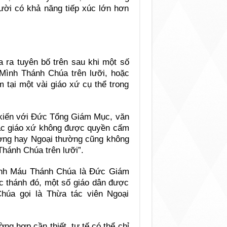
ười có khả năng tiếp xúc lớn hơn
 ra tuyên bố trên sau khi một số
 Mình Thánh Chúa trên lưỡi, hoặc
 tại một vài giáo xứ cụ thể trong
 kiến với Đức Tổng Giám Mục, văn
các giáo xứ không được quyền cấm
ường hay Ngoại thường cũng không
hánh Chúa trên lưỡi”.
Mình Máu Thánh Chúa là Đức Giám
c thánh đó, một số giáo dân được
húa gọi là Thừa tác viên Ngoại
ờng hợp cần thiết, tư tế có thể chỉ