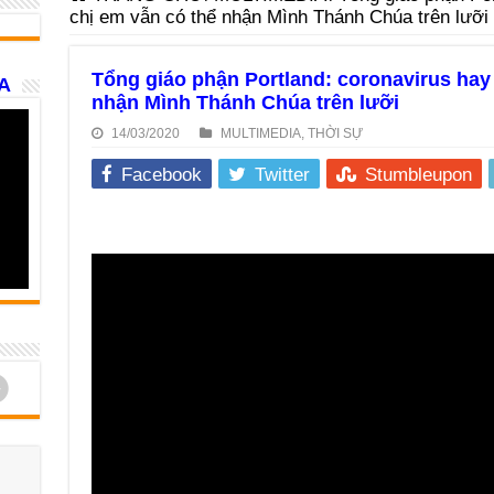
chị em vẫn có thể nhận Mình Thánh Chúa trên lưỡi
Tổng giáo phận Portland: coronavirus hay
A
nhận Mình Thánh Chúa trên lưỡi
14/03/2020
MULTIMEDIA
,
THỜI SỰ
Facebook
Twitter
Stumbleupon
d