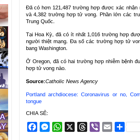
Đã có hơn 121,487 trường hợp được xác nhận n
và 4,382 trường hợp tử vong. Phần lớn các tr
Trung Quốc.
Tại Hoa Kỳ, đã có ít nhất 1,016 trường hợp đượ
người thiệt mạng. Đa số các trường hợp tử von
bang Washington.
Ở Oregon, đã có hai trường hợp nhiễm bệnh đ
hợp tử vong nào.
Source:
Catholic News Agency
Portland archdiocese: Coronavirus or no, Co
tongue
CHIA SẺ:
F
M
W
X
T
Vi
E
S
a
e
h
hr
b
m
h