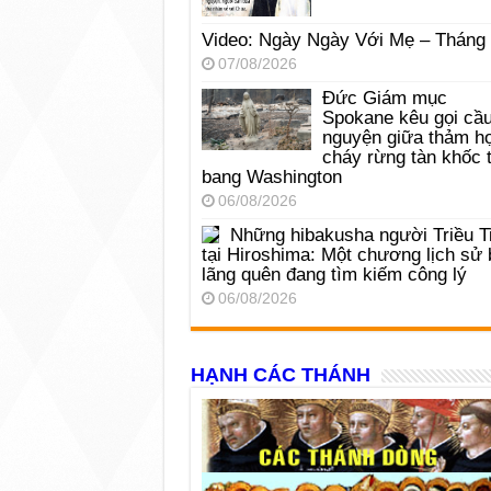
Video: Ngày Ngày Với Mẹ – Tháng
07/08/2026
Đức Giám mục
Spokane kêu gọi cầ
nguyện giữa thảm h
cháy rừng tàn khốc t
bang Washington
06/08/2026
Những hibakusha người Triều T
tại Hiroshima: Một chương lịch sử 
lãng quên đang tìm kiếm công lý
06/08/2026
HẠNH CÁC THÁNH