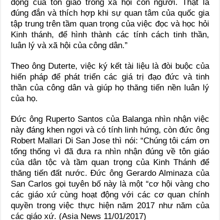
động của tôn giáo trong xã hội con người. Thật là
đúng đắn và thích hợp khi sự quan tâm của quốc gia
tập trung trên tầm quan trọng của việc đọc và học hỏi
Kinh thánh, để hình thành các tính cách tinh thần,
luân lý và xã hội của công dân.”
Theo ông Duterte, việc ký kết tài liệu là đòi buộc của
hiến pháp để phát triển các giá trị đạo đức và tinh
thần của công dân và giúp họ thăng tiến nền luân lý
của họ.
Đức ông Ruperto Santos của Balanga nhìn nhận việc
này đáng khen ngợi và có tính linh hứng, còn đức ông
Robert Mallari Di San Jose thì nói: “Chúng tôi cám ơn
tổng thống vì đã đưa ra nhìn nhận đúng về tôn giáo
của dân tộc và tầm quan trọng của Kinh Thánh để
thăng tiến đất nước. Đức ông Gerardo Alminaza của
San Carlos gọi tuyên bố này là một “cơ hội vàng cho
các giáo xứ cùng hoạt động với các cơ quan chính
quyền trong việc thực hiện năm 2017 như năm của
các giáo xứ. (Asia News 11/01/2017)