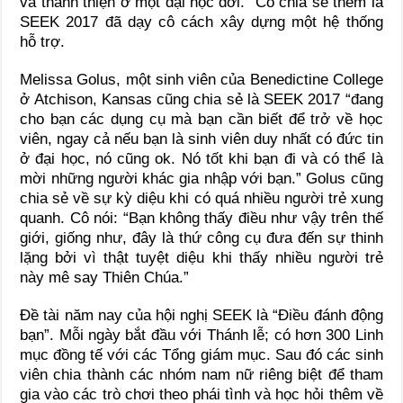
và thánh thiện ở một đại học đời.” Cô chia sẻ thêm là
SEEK 2017 đã dạy cô cách xây dựng một hệ thống
hỗ trợ.
Melissa Golus, một sinh viên của Benedictine College
ở Atchison, Kansas cũng chia sẻ là SEEK 2017 “đang
cho bạn các dụng cụ mà bạn cần biết để trở về học
viên, ngay cả nếu bạn là sinh viên duy nhất có đức tin
ở đại học, nó cũng ok. Nó tốt khi bạn đi và có thể là
mời những người khác gia nhập với bạn.” Golus cũng
chia sẻ về sự kỳ diệu khi có quá nhiều người trẻ xung
quanh. Cô nói: “Bạn không thấy điều như vậy trên thế
giới, giống như, đây là thứ công cụ đưa đến sự thinh
lặng bởi vì thật tuyệt diệu khi thấy nhiều người trẻ
này mê say Thiên Chúa.”
Đề tài năm nay của hội nghị SEEK là “Điều đánh động
bạn”. Mỗi ngày bắt đầu với Thánh lễ; có hơn 300 Linh
mục đồng tế với các Tổng giám mục. Sau đó các sinh
viên chia thành các nhóm nam nữ riêng biệt để tham
gia vào các trò chơi theo phái tình và học hỏi thêm về