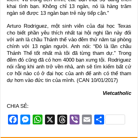
khai tình bạn. Không chỉ 13 ngàn, nó là hàng trăm
ngàn sẽ được 13 ngàn bạn trẻ này tiếp cận.”
Arturo Rodriguez, một sinh viên của đại học Texas
cho biết phần yêu thích nhất tại hội nghị lần này đối
với anh là chầu Thánh thể vào đêm thứ năm tại phòng
chính với 13 ngàn người. Anh nói: “Đó là lần chầu
Thánh Thể tốt nhất mà tôi đã từng tham dự.” Trong
đêm đó cũng đã có hơn 4000 bạn xưng tội. Rodriguez
nói rằng khi anh trở vền nhà, anh sẽ tìm kiếm bất cứ
cơ hội nào có ở đại học của anh để anh có thể tham
dự hơn vào đức tin của mình. (CAN 10/01/2017)
Vietcatholic
CHIA SẺ:
F
M
W
X
T
Vi
E
S
a
e
h
hr
b
m
h