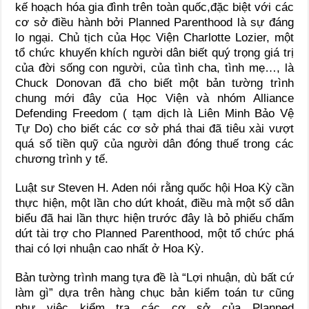
kế hoạch hóa gia đình trên toàn quốc,đặc biệt với các
cơ sở điều hành bởi Planned Parenthood là sự đáng
lo ngại. Chủ tịch của Học Viện Charlotte Lozier, một
tổ chức khuyến khích người dân biết quý trọng giá trị
của đời sống con người, của tình cha, tình mẹ…, là
Chuck Donovan đã cho biết một bản tường trình
chung mới đây của Học Viện và nhóm Alliance
Defending Freedom ( tạm dịch là Liên Minh Bảo Vệ
Tự Do) cho biết các cơ sở phá thai đã tiêu xài vượt
quá số tiền quỹ của người dân đóng thuế trong các
chương trình y tế.
Luật sư Steven H. Aden nói rằng quốc hội Hoa Kỳ cần
thực hiện, một lần cho dứt khoát, điều mà một số dân
biểu đã hai lần thực hiện trước đây là bỏ phiếu chấm
dứt tài trợ cho Planned Parenthood, một tổ chức phá
thai có lợi nhuận cao nhất ở Hoa Kỳ.
Bản tường trình mang tựa đề là “Lợi nhuận, dù bất cứ
làm gì” dựa trên hàng chục bản kiểm toán tư cũng
như việc kiểm tra các cơ sở của Planned