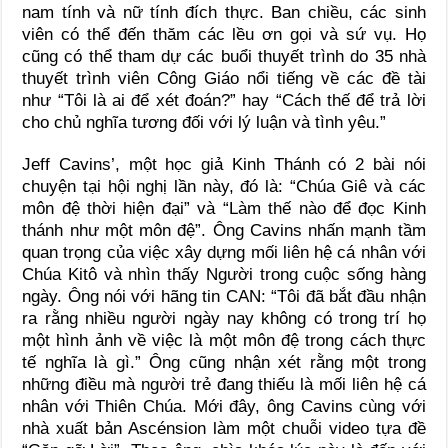
nam tính và nữ tính đích thực. Ban chiều, các sinh
viên có thể đến thăm các lều ơn gọi và sứ vụ. Họ
cũng có thể tham dự các buổi thuyết trình do 35 nhà
thuyết trình viên Công Giáo nổi tiếng về các đề tài
như “Tôi là ai để xét đoán?” hay “Cách thế để trả lời
cho chủ nghĩa tương đối với lý luận và tình yêu.”
Jeff Cavins’, một học giả Kinh Thánh có 2 bài nói
chuyện tại hội nghị lần này, đó là: “Chúa Giê và các
môn đệ thời hiện đại” và “Làm thế nào để đọc Kinh
thánh như một môn đệ”. Ông Cavins nhấn mạnh tầm
quan trọng của việc xây dựng mối liên hệ cá nhân với
Chúa Kitô và nhìn thấy Người trong cuộc sống hàng
ngày. Ông nói với hãng tin CAN: “Tôi đã bắt đầu nhận
ra rằng nhiều người ngày nay không có trong trí họ
một hình ảnh về việc là một môn đệ trong cách thực
tế nghĩa là gì.” Ông cũng nhận xét rằng một trong
những điều mà người trẻ đang thiếu là mối liên hệ cá
nhân với Thiên Chúa. Mới đây, ông Cavins cùng với
nhà xuất bản Ascénsion làm một chuỗi video tựa đề