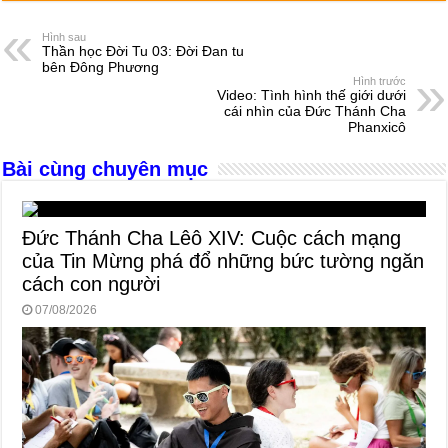
c
ss
at
e
er
ail
ar
e
e
s
a
e
Hình sau
Thần học Đời Tu 03: Đời Đan tu
b
n
A
d
bên Đông Phương
Hình trước
o
g
p
s
Video: Tình hình thế giới dưới
cái nhìn của Đức Thánh Cha
o
er
p
Phanxicô
k
Bài cùng chuyên mục
Đức Thánh Cha Lêô XIV: Cuộc cách mạng
của Tin Mừng phá đổ những bức tường ngăn
cách con người
07/08/2026