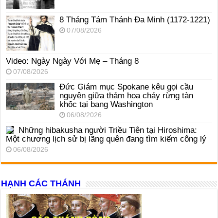
8 Tháng Tám Thánh Ða Minh (1172-1221)
07/08/2026
Video: Ngày Ngày Với Mẹ – Tháng 8
07/08/2026
Đức Giám mục Spokane kêu gọi cầu
nguyện giữa thảm họa cháy rừng tàn
khốc tại bang Washington
06/08/2026
Những hibakusha người Triều Tiên tại Hiroshima:
Một chương lịch sử bị lãng quên đang tìm kiếm công lý
06/08/2026
HẠNH CÁC THÁNH