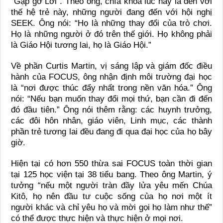
“Gặp gỡ Lời”. Theo ông, chìa khóa lúc này là đến với
thế hệ trẻ này, những người đang đến với hội nghị
SEEK. Ông nói: “Họ là những thay đổi của trò chơi.
Họ là những người ở đó trên thế giới. Họ không phải
là Giáo Hội tương lai, họ là Giáo Hội.”
Về phần Curtis Martin, vị sáng lập và giám đốc điều
hành của FOCUS, ông nhận định môi trường đại học
là “nơi được thúc đẩy nhất trong nền văn hóa.” Ông
nói: “Nếu bạn muốn thay đổi mọi thứ, bạn cần đi đến
đó đầu tiên.” Ông nói thêm rằng: các huynh trưởng,
các đôi hôn nhân, giáo viên, Linh mục, các thành
phần trẻ tương lai đều đang đi qua đại học của họ bây
giờ.
Hiện tại có hơn 550 thừa sai FOCUS toàn thời gian
tại 125 học viện tại 38 tiểu bang. Theo ông Martin, ý
tưởng “nếu một người tràn đầy lửa yêu mến Chúa
Kitô, họ nên đầu tư cuộc sống của họ nơi một ít
người khác và chỉ yêu họ và mời gọi họ làm như thế”
có thể được thực hiện và thực hiện ở mọi nơi.