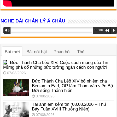
NGHE ĐÀI CHÂN LÝ Á CHÂU
Trình
Vm
00:00
R
P
phát
âm
thanh
Bài mới
Bài nổi bật
Phản hồi
Thẻ
Đức Thánh Cha Lêô XIV: Cuộc cách mạng của Tin
Mừng phá đổ những bức tường ngăn cách con người
07/08/2026
Đức Thánh Cha Lêô XIV bổ nhiệm cha
Benjamin Earl, OP làm Tham vấn viên Bộ
Đời sống Thánh hiến
07/08/2026
Tại anh em kém tin (08.08.2026 – Thứ
Bảy Tuần XVIII Thường Niên)
07/08/2026