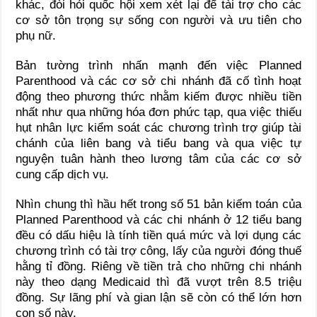
khác, đòi hỏi quốc hội xem xét lại để tài trợ cho các
cơ sở tôn trọng sự sống con người và ưu tiên cho
phụ nữ.
Bản tường trình nhấn mạnh đến việc Planned
Parenthood và các cơ sở chi nhánh đã cố tình hoạt
động theo phương thức nhằm kiếm được nhiều tiền
nhất như qua những hóa đơn phức tạp, qua việc thiếu
hụt nhân lực kiểm soát các chương trình trợ giúp tài
chánh của liên bang và tiểu bang và qua việc tự
nguyện tuân hành theo lương tâm của các cơ sở
cung cấp dịch vụ.
Nhìn chung thì hầu hết trong số 51 bản kiếm toán của
Planned Parenthood và các chi nhánh ở 12 tiểu bang
đều có dấu hiệu là tính tiền quá mức và lợi dụng các
chương trình có tài trợ công, lấy của người đóng thuế
hằng tỉ đồng. Riêng về tiền trả cho những chi nhánh
này theo dạng Medicaid thì đã vượt trên 8.5 triệu
đồng. Sự lãng phí và gian lận sẽ còn có thể lớn hơn
con số này.