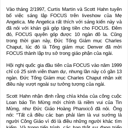
Vào tháng 2/1997, Curtis Martin và Scott Hahn tuyên
bố việc sáng lập FOCUS trên liveshow của Mẹ
Angelica. Mẹ Angelica rất thích với sáng kiến này và
đã nói với khán giả góp tặng tiền cho FOCUS. Đêm
đó, FOCUS quyên góp được 10 ngàn đô la. Cũng
trong thời gian này, Đức Tổng Giám mục Charles
Chaput, lúc đó là Tổng giám mục Denver đã mời
FOCUS thành lập trụ sở trong giáo phận của ngài.
Hội nghị quốc gia đầu tiên của FOCUS vào năm 1999
chỉ có 25 sinh viên tham dự, nhưng lần này có gần 13
ngàn. Đức Tổng Giám mục Charles Chaput nhận xét
điều này vượt ngoài sự tưởng tượng của ngài.
Scott Hahn nhận định rằng chìa khóa của công cuộc
Loan báo Tin Mừng mới chính là niềm vui của Tin
Mừng, như Đức Giáo Hoàng Phanxicô đã nói. Ông
nói: “Tất cả điều các bạn phải làm là vui sướng là
người Công Giáo vì đó là điều những người khác tìm
kiếm. Và trong tiến trình, các bạn thật sự đang triển