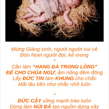
Mừng Giáng sinh, người người vui vẻ
Đón Noel ngưởi đợi, kẻ mong
*
Cần làm
“HANG ĐÁ TRONG LÒNG”
ĐỂ CHO CHÚA NGỰ
, ấm nồng đêm đông
Lấy
ĐỨC TIN
làm
KHUNG
cho chắc
Mãi lâu bền như nhắc nhở luôn
*
ĐỨC CẬY
vững mạnh trào tuôn
Dùng làm
NÚI ĐÁ
tạo nguồn dựng xây