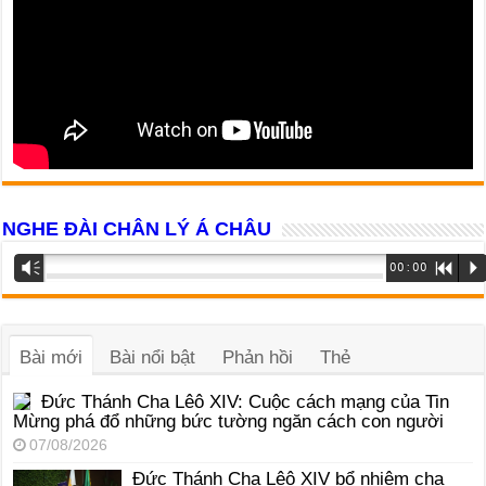
NGHE ĐÀI CHÂN LÝ Á CHÂU
Trình
Vm
00:00
R
P
phát
âm
thanh
Bài mới
Bài nổi bật
Phản hồi
Thẻ
Đức Thánh Cha Lêô XIV: Cuộc cách mạng của Tin
Mừng phá đổ những bức tường ngăn cách con người
07/08/2026
Đức Thánh Cha Lêô XIV bổ nhiệm cha