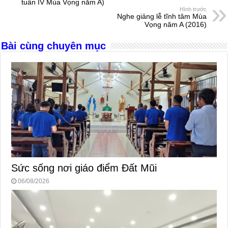
tuần IV Mùa Vọng năm A)
o
g
p
s
Hình trước
Nghe giảng lễ tĩnh tâm Mùa
o
er
p
Vọng năm A (2016)
k
Bài cùng chuyên mục
Sức sống nơi giáo điểm Đất Mũi
06/08/2026