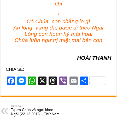
chi
*
Có Chúa, con chẳng lo gì
An lòng, vững dạ, bước đi theo Ngài
Lòng con hoan hỷ mãi hoài
Chúa luôn ngự trị miệt mài bên con
HOÀI THANH
CHIA SẺ:
F
M
W
X
T
Vi
E
S
a
e
h
hr
b
m
h
c
ss
at
e
er
ail
ar
e
e
s
a
e
Hình sau
Tạ ơn Chúa và ngợi khen
b
n
A
d
Ngài (22.12.2016 – Thứ Năm