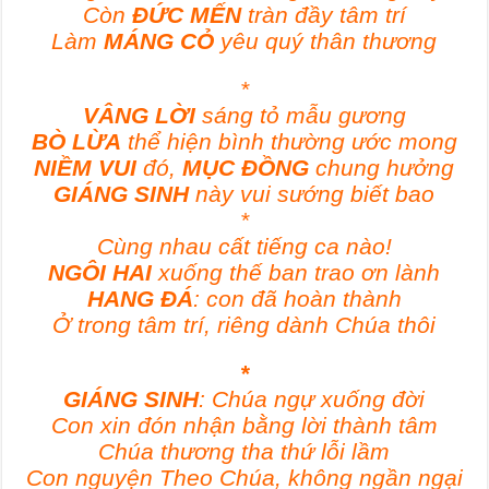
Còn
ĐỨC MẾN
tràn đầy tâm trí
Làm
MÁNG CỎ
yêu quý thân thương
*
VÂNG LỜI
sáng tỏ mẫu gương
BÒ LỪA
thể hiện bình thường ước mong
NIỀM VUI
đó,
MỤC ĐỒNG
chung hưởng
GIÁNG SINH
này vui sướng biết bao
*
Cùng nhau cất tiếng ca nào!
NGÔI HAI
xuống thế ban trao ơn lành
HANG ĐÁ
: con đã hoàn thành
Ở trong tâm trí, riêng dành Chúa thôi
*
GIÁNG SINH
: Chúa ngự xuống đời
Con xin đón nhận bằng lời thành tâm
Chúa thương tha thứ lỗi lầm
Con nguyện Theo Chúa, không ngần ngại