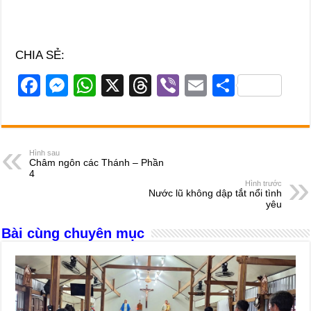
CHIA SẺ:
F
M
W
X
T
Vi
E
S
a
e
h
hr
b
m
h
c
ss
at
e
er
ail
ar
e
e
s
a
e
Hình sau
Châm ngôn các Thánh – Phần
b
n
A
d
4
Hình trước
o
g
p
s
Nước lũ không dập tắt nổi tình
yêu
o
er
p
Bài cùng chuyên mục
k