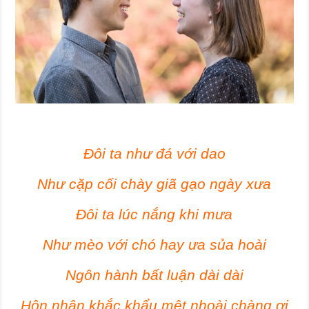
Đôi ta như đá với dao
Như cặp cối chày giã gạo ngày xưa
Đôi ta lúc nắng khi mưa
Như mèo với chó hay ưa sủa hoài
Ngôn hành bất luận dài dài
Hôn nhân khắc khẩu mệt nhoài chàng ơi