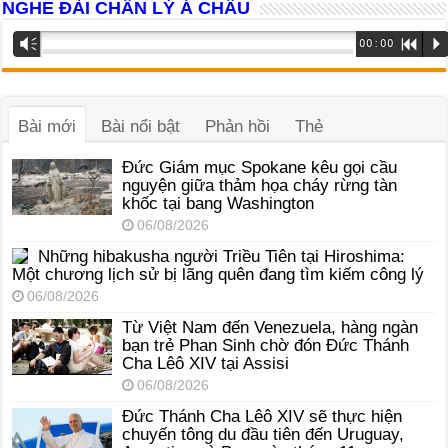
NGHE ĐÀI CHÂN LÝ Á CHÂU
Trình
Vm
00:00
R
P
phát
âm
thanh
Bài mới
Bài nổi bật
Phản hồi
Thẻ
Đức Giám mục Spokane kêu gọi cầu
nguyện giữa thảm họa cháy rừng tàn
khốc tại bang Washington
06/08/2026
Những hibakusha người Triều Tiên tại Hiroshima:
Một chương lịch sử bị lãng quên đang tìm kiếm công lý
06/08/2026
Từ Việt Nam đến Venezuela, hàng ngàn
bạn trẻ Phan Sinh chờ đón Đức Thánh
Cha Lêô XIV tại Assisi
06/08/2026
Đức Thánh Cha Lêô XIV sẽ thực hiện
chuyến tông du đầu tiên đến Uruguay,