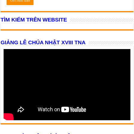
TÌM KIẾM TRÊN WEBSITE
GIẢNG LỄ CHÚA NHẬT XVIII TNA