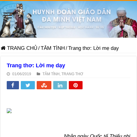
TRANG CHỦ
/
TÂM TÌNH
/
Trang thơ: Lời mẹ dạy
Trang thơ: Lời mẹ dạy
01/06/2019
TÂM TÌNH
,
TRANG THƠ
Nhân ngày Quốc tế Thiếu nhi