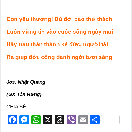
Con yêu thương! Dù đời bao thử thách
Luôn vững tin vào cuộc sống ngày mai
Hãy trau thân thành kẻ đức, người tài
Ra giúp đời, công danh ngời tươi sáng.
Jos, Nhật Quang
(GX Tân Hưng)
CHIA SẺ:
F
M
W
X
T
Vi
E
S
a
e
h
hr
b
m
h