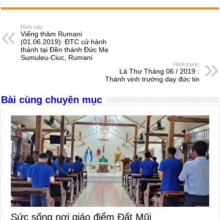
c
ss
at
e
er
ail
ar
e
e
s
a
e
Hình sau
Viếng thăm Rumani
b
n
A
d
(01.06.2019): ĐTC cử hành
thánh tại Đền thánh Đức Mẹ
o
g
p
s
Sumuleu-Ciuc, Rumani
Hình trước
o
er
p
Lá Thư Tháng 06 / 2019 :
Thánh vịnh trường dạy đức tin
k
Bài cùng chuyên mục
Sức sống nơi giáo điểm Đất Mũi