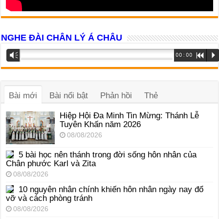
NGHE ĐÀI CHÂN LÝ Á CHÂU
Trình
Vm
00:00
R
P
phát
âm
thanh
Bài mới
Bài nổi bật
Phản hồi
Thẻ
Hiệp Hội Đa Minh Tin Mừng: Thánh Lễ
Tuyên Khấn năm 2026
08/08/2026
5 bài học nên thánh trong đời sống hôn nhân của
Chân phước Karl và Zita
08/08/2026
10 nguyên nhân chính khiến hôn nhân ngày nay đổ
vỡ và cách phòng tránh
08/08/2026