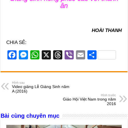
ân
HOÀI THANH
CHIA SẺ:
F
M
W
X
T
Vi
E
S
a
e
h
hr
b
m
h
c
ss
at
e
er
ail
ar
e
e
s
a
e
Hình sau
Video giảng Lễ Giáng Sinh năm
b
n
A
d
A (2016)
Hình trước
o
g
p
s
Giáo Hội Việt Nam trong năm
2016
o
er
p
Bài cùng chuyên mục
k