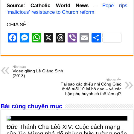
Source: Catholic World News
–
Pope rips
‘malicious’ resistance to Church reform
CHIA SẺ:
F
M
W
X
T
Vi
E
S
a
e
h
hr
b
m
h
c
ss
at
e
er
ail
ar
e
e
s
a
e
Hình sau
Video giảng Lễ Giáng Sinh
b
n
A
d
(2013)
Hình trước
o
g
p
s
Tại sao các thiếu nhi Công Giáo
ở độ tuổi 10 lại bỏ đạo – và các
o
er
p
bậc phụ huynh có thể làm gì?
k
Bài cùng chuyên mục
Đức Thánh Cha Lêô XIV: Cuộc cách mạng
của Tin Mừng phá đổ những bức tường ngăn