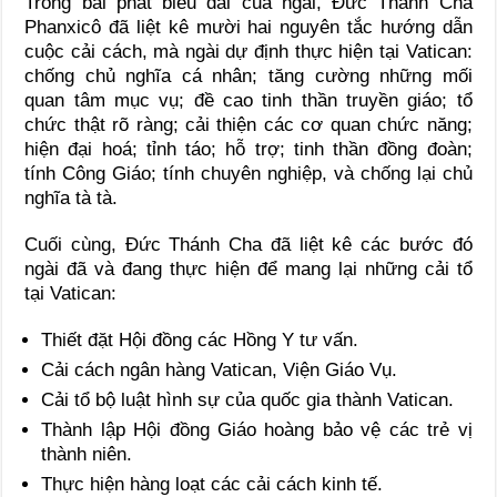
Trong bài phát biểu dài của ngài, Đức Thánh Cha
Phanxicô đã liệt kê mười hai nguyên tắc hướng dẫn
cuộc cải cách, mà ngài dự định thực hiện tại Vatican:
chống chủ nghĩa cá nhân; tăng cường những mối
quan tâm mục vụ; đề cao tinh thần truyền giáo; tổ
chức thật rõ ràng; cải thiện các cơ quan chức năng;
hiện đại hoá; tỉnh táo; hỗ trợ; tinh thần đồng đoàn;
tính Công Giáo; tính chuyên nghiệp, và chống lại chủ
nghĩa tà tà.
Cuối cùng, Đức Thánh Cha đã liệt kê các bước đó
ngài đã và đang thực hiện để mang lại những cải tổ
tại Vatican:
Thiết đặt Hội đồng các Hồng Y tư vấn.
Cải cách ngân hàng Vatican, Viện Giáo Vụ.
Cải tổ bộ luật hình sự của quốc gia thành Vatican.
Thành lập Hội đồng Giáo hoàng bảo vệ các trẻ vị
thành niên.
Thực hiện hàng loạt các cải cách kinh tế.