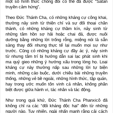
một số hình thức chống đối có thể đã được “Satan
truyền cảm hứng”.
Theo Đức Thánh Cha, có những kháng cự công khai,
thường nảy sinh từ thiện chí và sự đối thoại chân
thành, có những kháng cự thầm kín, nảy sinh từ
những tâm hồn sợ hãi hoặc chai đá, được nuôi
dưỡng bằng những lời trống rỗng, miệng nói là sẵn
sàng thay đổi nhưng thực tế lại muốn mọi sự như
trước. Cũng có những kháng cự đầy ác ý, nảy sinh
từ nhưng tâm trí bị hướng dẫn sai lạc phát sinh khi
ma quỷ gieo những ý hướng xấu trong lòng họ. Loại
kháng cự này thường nấp sau những lời tự biện
minh, những cáo buộc, dưới chiêu bài những truyền
thống, những vẻ bề ngoài, những hình thức, tập quán,
hay trong ước muốn tôn vinh cá nhân, không phân
biệt được giữa hành vi, tác nhân và tác động.
Như trong quá khứ, Đức Thánh Cha Phanxicô đã
không chỉ ra các “đối kháng độc hại” đến từ những
người nào. Tuy nhiên, ngài nhấn mạnh rằng cải cách