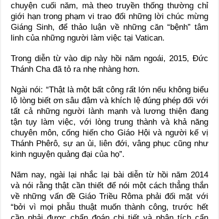
chuyện cuối năm, mà theo truyền thống thường chỉ
giới hạn trong phạm vi trao đổi những lời chúc mừng
Giáng Sinh, để thảo luận về những căn “bệnh” tâm
linh của những người làm việc tại Vatican.
Trong diễn từ vào dịp này hồi năm ngoái, 2015, Đức
Thánh Cha đã tỏ ra nhẹ nhàng hơn.
Ngài nói: “Thật là một bất công rất lớn nếu không biểu
lộ lòng biết ơn sâu đậm và khích lệ đúng phép đối với
tất cả những người lành mạnh và lương thiện đang
tận tụy làm việc, với lòng trung thành và khả năng
chuyên môn, cống hiến cho Giáo Hội và người kế vị
Thánh Phêrô, sự an ủi, liên đới, vâng phục cũng như
kinh nguyện quảng đại của họ”.
Năm nay, ngài lại nhắc lại bài diễn từ hồi năm 2014
và nói rằng thật cần thiết để nói một cách thẳng thắn
về những vấn đề Giáo Triều Rôma phải đối mặt với
“bởi vì mọi phẫu thuật muốn thành công, trước hết
cần phải được chẩn đoán chi tiết và phân tích cẩn