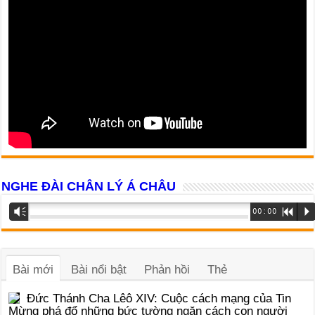
NGHE ĐÀI CHÂN LÝ Á CHÂU
Trình
Vm
00:00
R
P
phát
âm
thanh
Bài mới
Bài nổi bật
Phản hồi
Thẻ
Đức Thánh Cha Lêô XIV: Cuộc cách mạng của Tin
Mừng phá đổ những bức tường ngăn cách con người