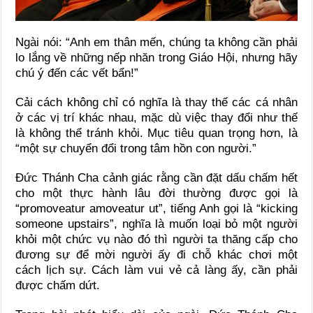
Ngài nói: “Anh em thân mến, chúng ta không cần phải
lo lắng về những nếp nhăn trong Giáo Hội, nhưng hãy
chú ý đến các vết bẩn!”
Cải cách không chỉ có nghĩa là thay thế các cá nhân
ở các vị trí khác nhau, mặc dù việc thay đổi như thế
là không thể tránh khỏi. Mục tiêu quan trọng hơn, là
“một sự chuyển đổi trong tâm hồn con người.”
Đức Thánh Cha cảnh giác rằng cần đặt dấu chấm hết
cho một thực hành lâu đời thường được gọi là
“promoveatur amoveatur ut”, tiếng Anh gọi là “kicking
someone upstairs”, nghĩa là muốn loại bỏ một người
khỏi một chức vụ nào đó thì người ta thăng cấp cho
đương sự để mời người ấy đi chỗ khác chơi một
cách lịch sự. Cách làm vui vẻ cả làng ấy, cần phải
được chấm dứt.