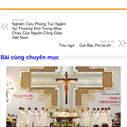
a
e
h
hr
b
m
h
c
ss
at
e
er
ail
ar
e
e
s
a
e
Hình sau
Nghiên Cứu Phong Tục Ngắm
b
n
A
d
Sự Thương Khó Trong Mùa
Chay Của Người Công Giáo
o
g
p
s
Việt Nam
Hình trước
o
er
p
Thư ngỏ… Gửi Bác Phi-la-tô!…
k
Bài cùng chuyên mục