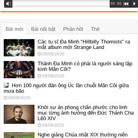
Trình
Vm
00:00
R
P
phát
âm
thanh
Bài mới
Bài nổi bật
Phản hồi
Thẻ
Các tu sĩ Đa Minh “Hillbilly Thomists” ra
mắt album mới Strange Land
09/08/2026
Thánh Đa Minh có phải là người sáng lập
kinh Mân Côi?
09/08/2026
Hơn 100 người đàn ông Úc lần chuỗi Mân Côi giữa
mưa bão
09/08/2026
Khởi sự án phong chân phước cho linh
mục từng ảnh hưởng đến Đức Thánh Cha
Lêô XIV
09/08/2026
Nghe giảng Chúa nhật XIX thường niên