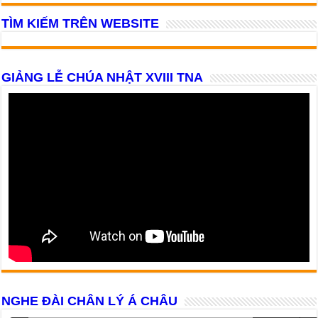
TÌM KIẾM TRÊN WEBSITE
GIẢNG LỄ CHÚA NHẬT XVIII TNA
NGHE ĐÀI CHÂN LÝ Á CHÂU