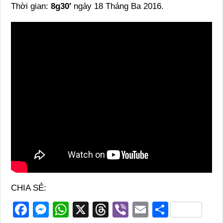
Thời gian:
8g30′
ngày 18 Tháng Ba 2016.
CHIA SẺ:
F
M
W
X
T
Vi
E
S