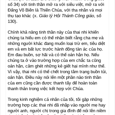
số 34) với tinh thần mở ra với siêu việt, mở ra với
Đấng Vô Biên là Thiên Chúa, với tha nhân và mọi
thụ tạo khác (x.
Giáo lý Hội Thánh Công giáo
, số
130).
Chính khả năng tinh thần này của thai nhi khiến
chúng ta hiểu em có thể nhận biết rằng cha mẹ và
những người khác đang muốn loại trừ em, tiêu diệt
em và em bất lực trước hành động tàn ác của họ.
Em đau buồn, sợ hãi và có thể oán hận họ. Nếu
chúng ta ở vào trường hợp của em chắc ta cũng
oán hận, căm ghét những kẻ giết hại mình như thế.
Vì vậy, thai nhi có thể chết trong tâm trạng buồn tủi,
oán hận. Điều này nói lên một phần nào tinh thần
của em cũng cần được thanh tẩy để hoàn toàn
thanh thản trong việc kết hợp với Chúa.
Trong kinh nghiệm cá nhân của tôi, tôi gặp những
trường hợp các thai nhi đã nhập vào người mẹ hay
người anh, người chị trong gia đình để nói lên niềm