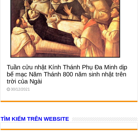
Tuần cửu nhật Kính Thánh Phụ Đa Minh dịp
bế mạc Năm Thánh 800 năm sinh nhật trên
trời của Ngài
30/12/2021
TÌM KIẾM TRÊN WEBSITE