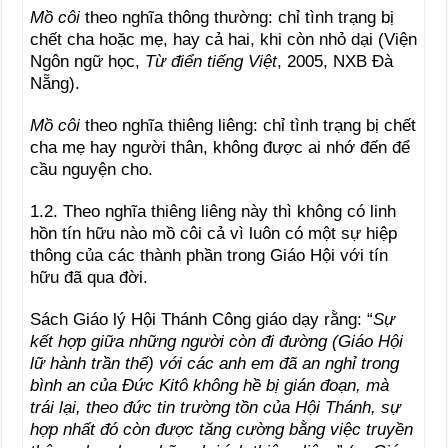
Mồ côi
theo nghĩa thông thường: chỉ tình trạng bị
chết cha hoặc mẹ, hay cả hai, khi còn nhỏ dại (Viện
Ngôn ngữ học,
Từ điển tiếng Việt
, 2005, NXB Đà
Nẵng).
Mồ côi
theo nghĩa thiêng liêng: chỉ tình trạng bị chết
cha mẹ hay người thân, không được ai nhớ đến để
cầu nguyện cho.
1.2. Theo nghĩa thiêng liêng này thì không có linh
hồn tín hữu nào mồ côi cả vì luôn có một sự hiệp
thông của các thành phần trong Giáo Hội với tín
hữu đã qua đời.
Sách Giáo l‎ý Hội Thánh Công giáo dạy rằng: “
Sự
kết hợp giữa những người còn đi đường (Giáo Hội
lữ hành trần thế) với các anh em đã an nghỉ trong
bình an của Đức Kitô không hề bị gián đoạn, mà
trái lại, theo đức tin trường tồn của Hội Thánh, sự
hợp nhất đó còn được tăng cường bằng việc truyền