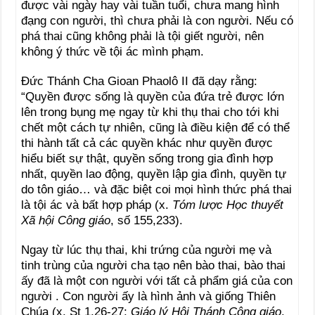
được vài ngày hay vài tuần tuổi, chưa mang hình
đạng con người, thì chưa phải là con người. Nếu có
phá thai cũng không phải là tội giết người, nên
không ý thức về tội ác mình phạm.
Đức Thánh Cha Gioan Phaolô II đã dạy rằng:
“Quyền được sống là quyền của đứa trẻ được lớn
lên trong bụng mẹ ngay từ khi thụ thai cho tới khi
chết một cách tự nhiên, cũng là điều kiện để có thể
thi hành tất cả các quyền khác như quyền được
hiểu biết sự thật, quyền sống trong gia đình hợp
nhất, quyền lao động, quyền lập gia đình, quyền tự
do tôn giáo… và đặc biệt coi mọi hình thức phá thai
là tội ác và bất hợp pháp (x.
Tóm lược Học thuyết
Xã hội Công giáo
, số 155,233).
Ngay từ lúc thụ thai, khi trứng của người mẹ và
tinh trùng của người cha tạo nên bào thai, bào thai
ấy đã là một con người với tất cả phẩm giá của con
người . Con người ấy là hình ảnh và giống Thiên
Chúa (x. St 1,26-27;
Giáo lý Hội Thánh Công giáo
,