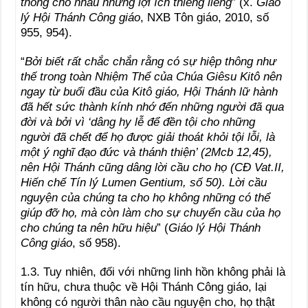
thông cho nhau những lợi ích thiêng liêng
” (x.
Giáo
l‎ý Hội Thánh Công giáo
, NXB Tôn giáo, 2010, số
955, 954).
“
Bởi biết rất chắc chắn rằng có sự hiệp thông như
thế trong toàn Nhiệm Thể của Chúa Giêsu Kitô nên
ngay từ buổi đầu của Kitô giáo, Hội Thánh lữ hành
đã hết sức thành kính nhớ đến những người đã qua
đời và bởi vì ‘dâng hy lễ để đền tội cho những
người đã chết để họ được giải thoát khỏi tội lỗi, là
một ý nghĩ đạo đức và thánh thiện’ (2Mcb 12,45),
nên Hội Thánh cũng dâng lời cầu cho họ (CĐ Vat.II,
Hiến chế Tín l‎‎ý Lumen Gentium, số 50). Lời cầu
nguyện của chúng ta cho họ không những có thể
giúp đỡ họ, mà còn làm cho sự chuyển cầu của họ
cho chúng ta nên hữu hiệu
” (
Giáo l‎ý Hội Thánh
Công giáo
, số 958).
1.3. Tuy nhiên, đối với những linh hồn không phải là
tín hữu, chưa thuộc về Hội Thánh Công giáo, lại
không có người thân nào cầu nguyện cho, họ thật