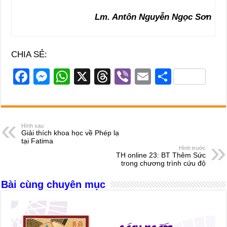
Lm. Antôn Nguyễn Ngọc Sơn
CHIA SẺ:
F
M
W
X
T
Vi
E
S
a
e
h
hr
b
m
h
c
ss
at
e
er
ail
ar
e
e
s
a
e
Hình sau
Giải thích khoa học về Phép lạ
b
n
A
d
tại Fatima
Hình trước
o
g
p
s
TH online 23: BT Thêm Sức
trong chương trình cứu độ
o
er
p
Bài cùng chuyên mục
k