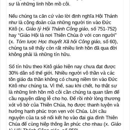
sự là những linh hồn mồ côi.
Nếu chúng ta căn cứ vào lời định nghĩa Hội Thánh
như là cộng đoàn của những người tin vào Đức
Kitô (x.
Giáo l‎ý Hội Thánh Công giáo
, số 751-752)
hay “Giáo Hội là nơi Thiên Chúa ở với con người”
(x.
Tóm lược Học thuyết Xã hội Công giáo
, số 60),
chúng ta sẽ thấy còn rất nhiều linh hồn đã qua đời
không phải là những tín hữu.
Số tín hữu theo Kitô giáo hiện nay chưa đạt được
30% dân số thế giới. Nhiều người vô thần và các
tôn giáo đa thần không có chung niềm tin vào Đức
Kitô như chúng ta. Vì thế, sau khi chết, họ thật sự
là những linh hồn mồ côi cần chúng ta quan tâm để
cầu nguyện dâng lễ cho họ. Để rồi nhờ lòng thương
xót vô bờ của Thiên Chúa, họ được thanh luyện và
hưởng hạnh phúc trọn vẹn với Chúa. Lời cầu
nguyện của ta sẽ nối kết họ vào đại gia đình Thiên
Chúa để cùng hiệp thông ân phúc cho nhau (x.
Giáo