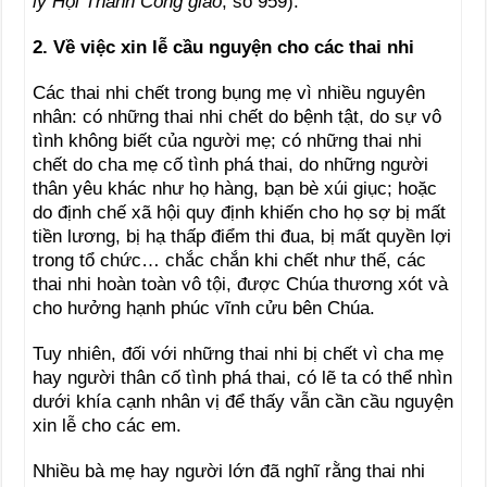
lý Hội Thánh Công giáo
, số 959).
2. Về việc xin lễ cầu nguyện cho các thai nhi
Các thai nhi chết trong bụng mẹ vì nhiều nguyên
nhân: có những thai nhi chết do bệnh tật, do sự vô
tình không biết của người mẹ; có những thai nhi
chết do cha mẹ cố tình phá thai, do những người
thân yêu khác như họ hàng, bạn bè xúi giục; hoặc
do định chế xã hội quy định khiến cho họ sợ bị mất
tiền lương, bị hạ thấp điểm thi đua, bị mất quyền lợi
trong tổ chức… chắc chắn khi chết như thế, các
thai nhi hoàn toàn vô tội, được Chúa thương xót và
cho hưởng hạnh phúc vĩnh cửu bên Chúa.
Tuy nhiên, đối với những thai nhi bị chết vì cha mẹ
hay người thân cố tình phá thai, có lẽ ta có thể nhìn
dưới khía cạnh nhân vị để thấy vẫn cần cầu nguyện
xin lễ cho các em.
Nhiều bà mẹ hay người lớn đã nghĩ rằng thai nhi