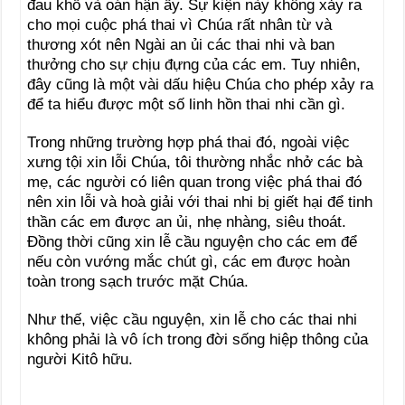
đau khổ và oán hận ấy. Sự kiện này không xảy ra
cho mọi cuộc phá thai vì Chúa rất nhân từ và
thương xót nên Ngài an ủi các thai nhi và ban
thưởng cho sự chịu đựng của các em. Tuy nhiên,
đây cũng là một vài dấu hiệu Chúa cho phép xảy ra
để ta hiểu được một số linh hồn thai nhi cần gì.
Trong những trường hợp phá thai đó, ngoài việc
xưng tội xin lỗi Chúa, tôi thường nhắc nhở các bà
mẹ, các người có liên quan trong việc phá thai đó
nên xin lỗi và hoà giải với thai nhi bị giết hại để tinh
thần các em được an ủi, nhẹ nhàng, siêu thoát.
Đồng thời cũng xin lễ cầu nguyện cho các em để
nếu còn vướng mắc chút gì, các em được hoàn
toàn trong sạch trước mặt Chúa.
Như thế, việc cầu nguyện, xin lễ cho các thai nhi
không phải là vô ích trong đời sống hiệp thông của
người Kitô hữu.