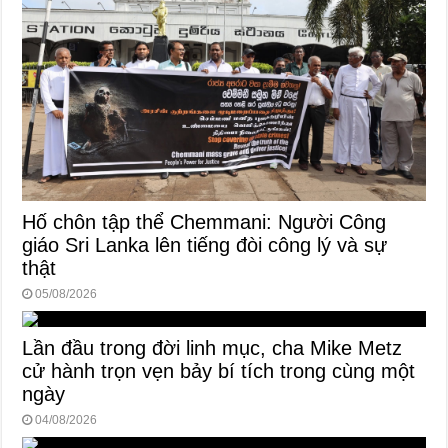
Hố chôn tập thể Chemmani: Người Công
giáo Sri Lanka lên tiếng đòi công lý và sự
thật
05/08/2026
Lần đầu trong đời linh mục, cha Mike Metz
cử hành trọn vẹn bảy bí tích trong cùng một
ngày
04/08/2026