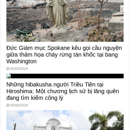
Đức Giám mục Spokane kêu gọi cầu nguyện
giữa thảm họa cháy rừng tàn khốc tại bang
Washington
06/08/2026
Những hibakusha người Triều Tiên tại
Hiroshima: Một chương lịch sử bị lãng quên
đang tìm kiếm công lý
06/08/2026