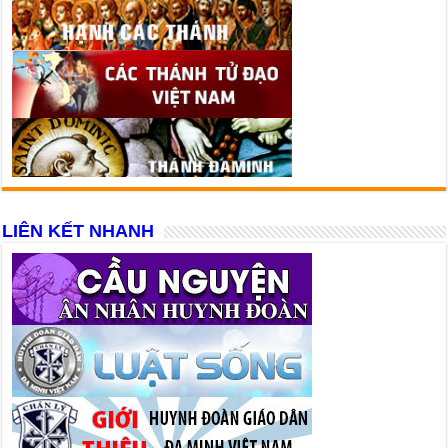
LIÊN KẾT NHANH