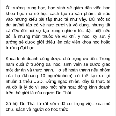
Ở trường trung học, học sinh sẽ giảm dần việc học
khoa học mà sẽ học cách tạo ra sản phẩm, đi sâu
vào những kiểu bài tập thực tế như vậy. Dù một số
dự án/bài tập có vẻ nực cười và vô dụng, nhưng tất
cả đều đòi hỏi sự tập trung nghiêm túc đặc biệt nếu
đó là những môn thuộc về vũ khí, y học, kỹ sư, ý
tưởng sẽ được giới thiệu lên các viện khoa học hoặc
trường đại học.
Khoa kinh doanh cũng được chú trọng ưu tiên. Trong
năm cuối ở trường đại học, sinh viên sẽ được giao
một dự án và thực hành. Họ sẽ hoàn thành nếu nhóm
của họ (khoảng 10 người/nhóm) có thể tạo ra lợi
nhuận 1 triệu USD. Đừng ngạc nhiên, đây là thực tế
và đó là lý do vì sao một nửa hoạt động kinh doanh
trên thế giới là của người Do Thái.
Xã hội Do Thái từ rất sớm đã coi trọng việc xóa mù
chữ, sách và người có học thức