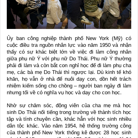
Ủy ban công nghiệp thành phố New York (Mỹ) có
cuộc điều tra nguồn nhân lực vào năm 1950 và nhận
thấy có sự khác biệt lớn về việc đi làm công nhân
giữa phụ nữ Ý với phụ nữ Do Thái. Phụ nữ Ý thường
phải đi làm và còn bắt con nghỉ học để đi làm phụ cha
mẹ, các bà mẹ Do Thái thì ngược lại. Dù kinh tế khó
khăn, họ vẫn ở nhà để nuôi dạy con, dồn hết trách
nhiệm kiếm sống cho chồng – người ban ngày đi làm
nhưng tối về có nghĩa vụ học và dạy cho con học.
Nhờ sự chăm sóc, động viên của cha mẹ mà học
sinh Do Thái nổi tiếng trong trường về thành tích học
tập và tính chuyên cần, khác hẳn với học sinh nhiều
dân tộc khác. Vào năm 1954, hệ thống trường công
của thành phố New York thống kê được 28 học sinh