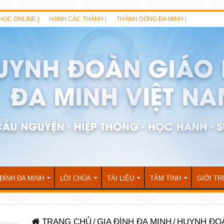
HỌC ONLINE |
HẠNH CÁC THÁNH |
THÁNH DÒNG ĐA MINH |
 ĐÌNH ĐA MINH
LỜI CHÚA
TÀI LIỆU
TÂM TÌNH
GIỚI TR
TRANG CHỦ
/
GIA ĐÌNH ĐA MINH
/
HUYNH ĐO