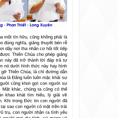
a một tín hữu, cũng không phải là
eo đúng nghĩa, giảng thuyết bén rễ
ơi dậy nơi tha nhân cơ hội tốt tiếp
 được Thiên Chúa cho phép giảng
n này đã trở thành lời đáp trả tự
ếm nó dưới hình thức này hay hình
p gỡ Thiên Chúa, là chỉ đường dẫn
Chúa là Ðấng luôn luôn mặc khải sự
 Người cũng khơi gợi con người sự
a. Mặt khác, chúng ta cũng có thể
n khao khát tìm hiểu, lý giải về
. Khi trong Ðức tin con người đã
ại sao con người có mặt trên trái
ũ trụ, con người nhận ra tình yêu