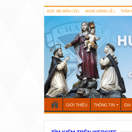
ĐỨC MẸ MÂN CÔI |
NGHE GIẢNG LỄ |
THẦN 
GIỚI THIỆU
THÔNG TIN
GIA