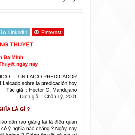
LinkedIn
Pinterest
ẢNG THUYẾT
ân Ða Minh
 Thuyết ngày nay
MINICO … UN LAICO PREDICADOR
l Laicado sobre la predicación hoy
Tác giả : Hector G. Mandujano
Dịch giả : Chân Lý, 2001
HĨA LÀ GÌ ?
iáo dân rao giảng lại là điều quan
ó có ý nghĩa nào chăng ? Ngày nay