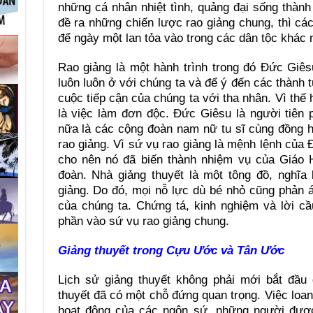
những cá nhân nhiệt tình, quảng đại sống thàn
đề ra những chiến lược rao giảng chung, thì c
để ngày một lan tỏa vào trong các dân tộc khác
Rao giảng là một hành trình trong đó Ðức Giê
luôn luôn ở với chúng ta và để ý đến các thành 
cuộc tiếp cận của chúng ta với tha nhân. Vì thế
là việc làm đơn độc. Ðức Giêsu là người tiên 
nữa là các cộng đoàn nam nữ tu sĩ cùng đồng h
rao giảng. Vì sứ vụ rao giảng là mệnh lệnh của 
cho nên nó đã biến thành nhiệm vụ của Giáo 
đoàn. Nhà giảng thuyết là một tông đồ, nghĩa
giảng. Do đó, mọi nỗ lực dù bé nhỏ cũng phản 
của chúng ta. Chứng tá, kinh nghiệm và lời c
phần vào sứ vụ rao giảng chung.
Giảng thuyết trong Cựu Ước và Tân Ước
Lịch sử giảng thuyết không phải mới bắt đầu
thuyết đã có một chỗ đứng quan trọng. Việc loan
hoạt động của các ngôn sứ, những người được