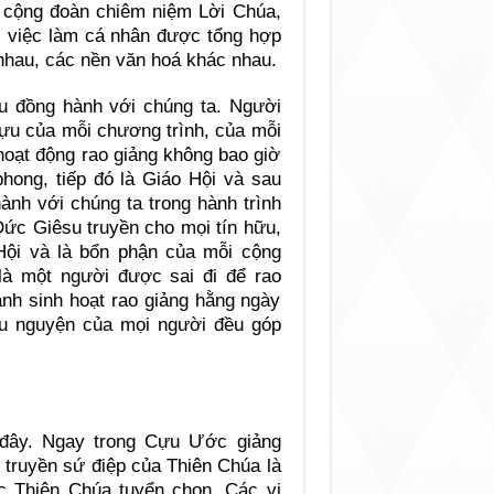
h cộng đoàn chiêm niệm Lời Chúa,
ác việc làm cá nhân được tổng hợp
 nhau, các nền văn hoá khác nhau.
su đồng hành với chúng ta. Người
tựu của mỗi chương trình, của mỗi
 hoạt động rao giảng không bao giờ
phong, tiếp đó là Giáo Hội và sau
ành với chúng ta trong hành trình
Ðức Giêsu truyền cho mọi tín hữu,
Hội và là bổn phận của mỗi cộng
 là một người được sai đi để rao
ánh sinh hoạt rao giảng hằng ngày
ầu nguyện của mọi người đều góp
 đây. Ngay trong Cựu Ước giảng
 truyền sứ điệp của Thiên Chúa là
 Thiên Chúa tuyển chọn. Các vị