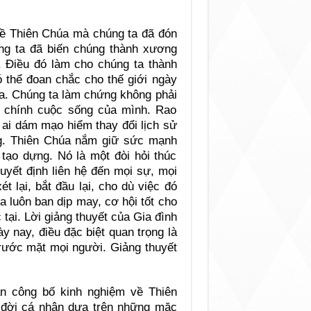
về Thiên Chúa mà chúng ta đã đón
ng ta đã biến chúng thành xương
. Ðiều đó làm cho chúng ta thành
 thể đoan chắc cho thế giới ngày
úa. Chúng ta làm chứng không phải
 chính cuộc sống của mình. Rao
 ai dám mạo hiểm thay đổi lịch sử
ung. Thiên Chúa nắm giữ sức mạnh
tạo dựng. Nó là một đòi hỏi thúc
uyết định liên hệ đến mọi sự, mọi
ét lại, bắt đầu lại, cho dù việc đó
 luôn ban dịp may, cơ hội tốt cho
tại. Lời giảng thuyết của Gia đình
y nay, điều đặc biệt quan trọng là
trước mặt mọi người. Giảng thuyết
n công bố kinh nghiệm về Thiên
 đời cá nhân dựa trên những mặc