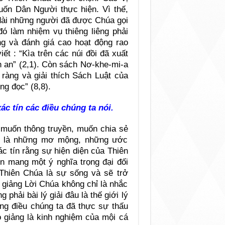
ốn Dân Người thực hiện. Vì thế,
dài những người đã được Chúa gọi
đó làm nhiệm vụ thiêng liêng phải
g và đánh giá cao hoạt động rao
t : “Kìa trên các núi đồi đã xuất
h an” (2,1). Còn sách Nơ-khe-mi-a
 ràng và giải thích Sách Luật của
g đọc” (8,8).
ác tín các điều chúng ta nói.
u muốn thông truyền, muốn chia sẻ
ải là những mơ mộng, những ước
c tín rằng sự hiện diện của Thiên
n mang một ý nghĩa trọng đại đối
 Thiên Chúa là sự sống và sẽ trở
 giảng Lời Chúa không chỉ là nhắc
 phải bài lý giải đâu là thế giới lý
ững điều chúng ta đã thực sự thấu
o giảng là kinh nghiệm của mội cá