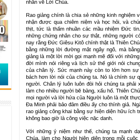
nhân về Lời Chúa.
Rao giảng chính là chia sẻ những kinh nghiệm 
nhận được qua chiêm niệm và học hỏi, và chú
thịt, tức là thấm nhuần các mầu nhiệm Ðức tin
những chứng nhân cho sự thật, những người có
nay rằng Ðức Giêsu Kitô chính thật là Thiên Ch
bằng những lời đường mật ngây ngô, mà bằng
giảng là một lời mời gọi mạnh mẽ đối với những
đời mình nói riêng và lịch sử thế giới nói ch
của chân lý. Sức mạnh này còn to lớn hơn sự 
bách hơn lời nói của chúng ta. Nó là chính sự q
người. Chân lý luôn luôn đòi hỏi chúng ta phải x
làm cho nhiều người bẽ bàng, xấu hổ. Thiên Chúa
mọi người và lời hứa của Người luôn là một thực 
Ða Minh phải bảo đảm điều ấy cho thính giả. Ngà
rao giảng công khai bằng sự hiện diện hữu ích 
không bao giờ là công việc nặc danh.
Với những ý niệm như thế, chúng ta mạnh dạ
Chúa, làm cho Người hiện diện trong mỗi cuộc