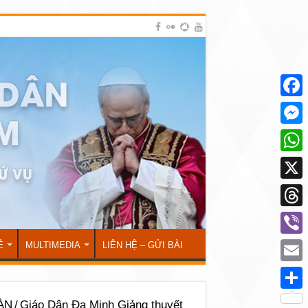
Face
Mess
What
X
Thre
Viber
Ẻ
MULTIMEDIA
LIÊN HỆ – GỬI BÀI
Emai
Shar
ÀN
/
Giáo Dân Đa Minh Giảng thuyết