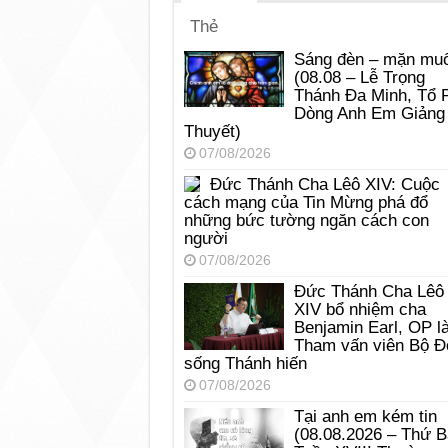
Thẻ
Sáng đèn – mặn muố
(08.08 – Lễ Trọng
Thánh Đa Minh, Tổ 
Dòng Anh Em Giảng
Thuyết)
07/08/2026
Đức Thánh Cha Lêô XIV: Cuộc
cách mạng của Tin Mừng phá đổ
những bức tường ngăn cách con
người
07/08/2026
Đức Thánh Cha Lêô
XIV bổ nhiệm cha
Benjamin Earl, OP l
Tham vấn viên Bộ Đ
sống Thánh hiến
07/08/2026
Tại anh em kém tin
(08.08.2026 – Thứ 