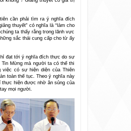
ôi không ? Giảng thuyết có giá trị
tiên cần phải tìm ra ý nghĩa đích
giảng thuyết” có nghĩa là “làm cho
 chúng ta thấy rằng trong lãnh vực
những sắc thái cung cấp cho từ ấy
hỉ đạt tới ý nghĩa đích thực do sự
n Tin Mừng mà người ta có thể thi
g việc có sự hiện diện của Thiên
àn toàn thế tục. Theo ý nghĩa này
chỉ thực hiện được nhờ ân sủng của
tay mọi người.