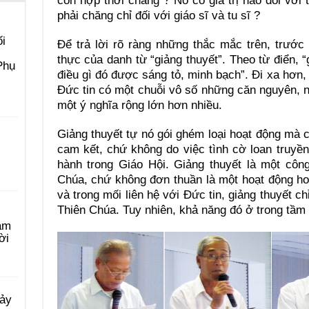
còn hợp thời chăng ? Nó có giá trị nào đối với t
phải chăng chỉ đối với giáo sĩ và tu sĩ ?
i
Ðể trả lời rõ ràng những thắc mắc trên, trước 
thực của danh từ “giảng thuyết”. Theo từ điển, “
Phụ
điều gì đó được sáng tỏ, minh bạch”. Ði xa hơn,
Ðức tin có một chuỗi vô số những căn nguyên, 
một ý nghĩa rộng lớn hơn nhiều.
Giảng thuyết tự nó gói ghém loại hoạt động mà c
cam kết, chứ không do việc tình cờ loan truyề
hành trong Giáo Hội. Giảng thuyết là một côn
Chúa, chứ không đơn thuần là một hoạt động ho
và trong mối liên hệ với Ðức tin, giảng thuyết 
Thiên Chúa. Tuy nhiên, khả năng đó ở trong tầm 
àm
ời
Bảy