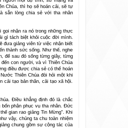
ài người mọi dự tính, sứ mạng và
n Chúa, thì họ sẽ hoán cải, sẽ tự
à sẵn lòng chia sẻ với tha nhân
 gọi nhận ra nó trong những thực
i gì tách biệt khỏi cuộc đời mình.
ẽ đưa giảng viên từ việc nhận biết
iến thành sức sống. Như thế, nghe
ch, để sau đó sống từng giây, từng
n đến con người, và vì Thiên Chúa
ững điều được chia sẻ có thể hoán
g Nước Thiên Chúa đòi hỏi một khi
 cải tạo bản thân, cải tạo xã hội.
Chúa. Ðiều khẳng định đó là chắc
ng bổn phận phục vụ tha nhân. Ðức
thế gian rao giảng Tin Mừng”. Khi
 như vậy, chúng ta chu toàn nhiệm
giảng chung gồm sự cộng tác của