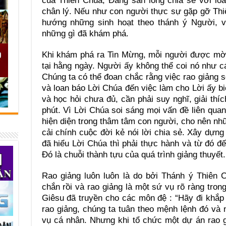
của Thiên Chúa, Ðấng sẵn lòng chia sẻ với lo
chân lý. Nếu như con người thực sự gặp gỡ Thiê
hướng những sinh hoạt theo thánh ý Người, v
những gì đã khám phá.
Khi khám phá ra Tin Mừng, mỗi người được mời
tại hằng ngày. Người ấy không thể coi nó như cá
Chúng ta có thể đoan chắc rằng việc rao giảng s
và loan báo Lời Chúa đến việc làm cho Lời ấy b
và học hỏi chưa đủ, cần phải suy nghĩ, giải thí
phút. Vì Lời Chúa soi sáng mọi vấn đề liên qua
hiện diện trong thâm tâm con người, cho nên nh
cải chính cuộc đời kẻ nói lời chia sẻ. Xây dựn
đã hiểu Lời Chúa thì phải thực hành và từ đó đến
Ðó là chuỗi thành tựu của quá trình giảng thuyết.
Rao giảng luôn luôn là do bởi Thánh ý Thiên 
chắn rồi và rao giảng là một sứ vụ rõ ràng tro
Giêsu đã truyền cho các môn đệ : “Hãy đi khắp 
rao giảng, chúng ta tuân theo mệnh lệnh đó và
vụ cá nhân. Nhưng khi tổ chức một dự án rao 