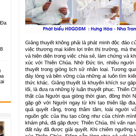
 Ða
Giảng thuyết không phải là phát minh độc đáo củ
 8
việc thương mại kiếm lợi trên thị trường, mà th
và hiện diện trong việc chia sẻ, làm chứng và kh
xúc với Thiên Chúa. Nhờ Ðức tin, nhiều người
thuyết trong giòng lịch sử nhân loại. Tương qua
u
ọa
đáy lòng và bền vững của những ai luôn tìm ki
ại
thức khác. Giảng thuyết là khuyến khích sự gặ
lối, là đưa ra những lý luận thuyết phục. Thiên 
thật của Người qua giòng thời gian, đồng thời
gặp gỡ với Người ngay từ khi tạo thiên lập đị
quả quyết rằng, trong thâm tâm, loài người vẫ
nguồn gốc của thụ tạo cũng như của chính mình
khám phá, đã gặp được Thiên Chúa, thì vấn nạn t
đất này đã được giải quyết. Khi chiêm ngưỡng v