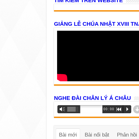
TÌM KIẾM TRÊN WEBSITE
GIẢNG LỄ CHÚA NHẬT XVIII TN
NGHE ĐÀI CHÂN LÝ Á CHÂU
Trình
Vm
00:00
R
P
phát
âm
thanh
Bài mới
Bài nổi bật
Phản hồi