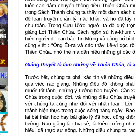
luôn can đảm chuyển thông điều Thiên Chúa mu
trong Sách Thánh chúng ta thấy một danh sách 
để loan truyền chân lý mặc khải, và họ đã lấy 
chu toàn. Trong Cựu Ước người ta đã quý trọn
giảng Lời Thiên Chúa. Sách ngôn sứ Na-khum viế
hiện người đi loan báo Tin Mừng và công bố bìn
cũng viết : “Ông Ét-ra và các thầy Lê-vi đọc rõ
Thiên Chúa, nhờ thế mà dân hiểu những gì các ôn
Giảng thuyết là làm chứng về Thiên Chúa, là x
Trước hết, chúng ta phải xác tín về những điề
qua việc rao giảng. Những điều đó không ph
muốn tốt lành, những ý tưởng hão huyền. Cần xá
Chúa trong cuộc đời, và những điều Chúa truyề
với chúng ta cũng như đối với nhân loại : Lời
thành hiện thực trong cuộc sống hằng ngày. Rao
lại bài thần học hay bài giáo lý đã học, cũng không
tưởng. Rao giảng là chia sẻ, là kiện cường nh
hiểu, đã thực sự sống. Những điều chúng ta ra