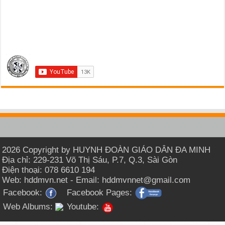
2026 Copyright by HUYNH ĐOÀN GIÁO DÂN ĐA MINH
Địa chỉ: 229-231 Võ Thị Sáu, P.7, Q.3, Sài Gòn
Điện thoại: 078 6610 194
Web: hddmvn.net - Email: hddmvnnet@gmail.com
Facebook:
Facebook Pages:
Web Albums:
Youtube: