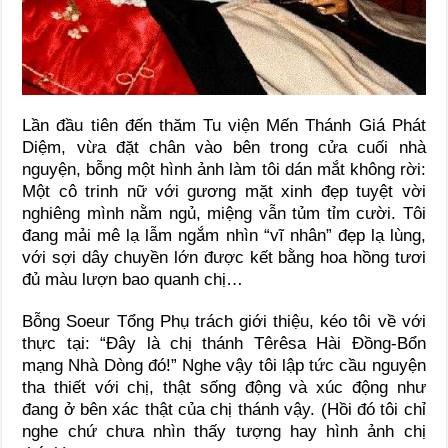
Lần đầu tiên đến thăm Tu viện Mến Thánh Giá Phát
Diệm, vừa đặt chân vào bên trong cửa cuối nhà
nguyện, bỗng một hình ảnh làm tôi dán mắt không rời:
Một cô trinh nữ với gương mặt xinh đẹp tuyệt vời
nghiêng mình nằm ngủ, miệng vẫn tủm tỉm cười. Tôi
đang mải mê lạ lẫm ngắm nhìn “vĩ nhân” đẹp lạ lùng,
với sợi dây chuyền lớn được kết bằng hoa hồng tươi
đủ màu lượn bao quanh chị…
Bỗng Soeur Tổng Phụ trách giới thiệu, kéo tôi về với
thực tại: “Đây là chị thánh Têrêsa Hài Đồng-Bổn
mạng Nhà Dòng đó!” Nghe vậy tôi lập tức cầu nguyện
tha thiết với chị, thật sống động và xúc động như
đang ở bên xác thật của chị thánh vậy. (Hồi đó tôi chỉ
nghe chứ chưa nhìn thấy tượng hay hình ảnh chị