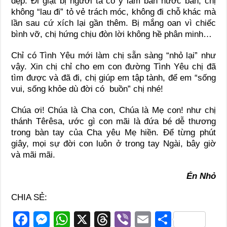
đẹp. Đi giặt bị người ta cố ý làm bắn nước bẩn, chị
không “lau đi” tỏ vẻ trách móc, không đi chỗ khác mà
lần sau cứ xích lại gần thêm. Bị mắng oan vì chiếc
bình vỡ, chị hứng chịu đòn lời không hề phân minh…
Chỉ có Tình Yêu mới làm chị sẵn sàng “nhỏ lại” như
vậy. Xin chị chỉ cho em con đường Tình Yêu chị đã
tìm được và đã đi, chị giúp em tập tành, để em “sống
vui, sống khỏe dù đời có buồn” chị nhé!
Chúa ơi! Chúa là Cha con, Chúa là Mẹ con! như chị
thánh Têrêsa, ước gì con mãi là đứa bé dễ thương
trong bàn tay của Cha yêu Mẹ hiền. Để từng phút
giây, mọi sự đời con luôn ở trong tay Ngài, bây giờ
và mãi mãi.
Én Nhỏ
CHIA SẺ:
F
M
W
X
T
Vi
E
S