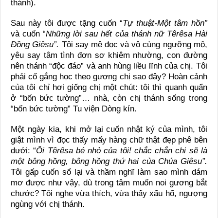
thánh).
Sau này tôi được tặng cuốn “
Tự thuật-Một tâm hồn”
và cuốn “
Những lời sau hết của thánh nữ Têrêsa Hài
Đồng Giêsu”.
Tôi say mê đọc và vô cùng ngưỡng mộ,
yêu say tâm tình đơn sơ khiêm nhường, con đường
nên thánh “độc đáo” và anh hùng liều lĩnh của chị. Tôi
phải cố gắng học theo gương chị sao đây? Hoàn cảnh
của tôi chỉ hơi giống chị một chút: tôi thì quanh quẩn
ở “bốn bức tường”… nhà, còn chị thánh sống trong
“bốn bức tường” Tu viện Dòng kín.
Một ngày kia, khi mở lại cuốn nhật ký của mình, tôi
giật mình vì đọc thấy mấy hàng chữ thật đẹp phê bên
dưới: “
Ôi Têrêsa bé nhỏ của tôi! chắc chắn chị sẽ là
một bông hồng, bông hồng thứ hai của Chúa Giêsu”.
Tôi gấp cuốn sổ lại và thầm nghĩ làm sao mình dám
mơ được như vậy, dù trong tâm muốn noi gương bắt
chước? Tôi nghe vừa thích, vừa thấy xấu hổ, ngượng
ngùng với chị thánh.