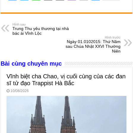
a
e
h
hr
b
m
h
c
ss
at
e
er
ail
ar
e
e
s
a
e
Hình sau
Trung Thu yêu thương tại nhà
b
n
A
d
bác ái Vĩnh Lộc
Hình trước
o
g
p
s
Ngày 01.0102015: Thứ Năm
sau Chúa Nhật XXVI Thường
o
er
p
Niên
k
Bài cùng chuyên mục
Vĩnh biệt cha Chao, vị cuối cùng của các đan
sĩ tử đạo Trappist Hà Bắc
10/08/2026