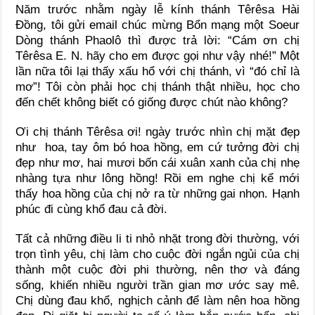
Năm trước nhằm ngày lễ kính thánh Têrêsa Hài
Đồng, tôi gửi email chúc mừng Bổn mạng một Soeur
Dòng thánh Phaolô thì được trả lời: “Cám ơn chị
Têrêsa E. N. hãy cho em được gọi như vậy nhé!” Một
lần nữa tôi lại thấy xấu hổ với chị thánh, vì “đó chỉ là
mơ”! Tôi còn phải học chị thánh thật nhiều, học cho
đến chết không biết có giống được chút nào không?
Ơi chị thánh Têrêsa ơi! ngày trước nhìn chị mặt đẹp
như hoa, tay ôm bó hoa hồng, em cứ tưởng đời chị
đẹp như mơ, hai mươi bốn cái xuân xanh của chị nhẹ
nhàng tựa như lông hồng! Rồi em nghe chị kể mới
thấy hoa hồng của chị nở ra từ những gai nhọn. Hạnh
phúc đi cùng khổ đau cả đời.
Tất cả những điều li ti nhỏ nhặt trong đời thường, với
trọn tình yêu, chị làm cho cuộc đời ngắn ngủi của chị
thành một cuộc đời phi thường, nên thơ và đáng
sống, khiến nhiều người trần gian mơ ước say mê.
Chị dùng đau khổ, nghịch cảnh để làm nên hoa hồng