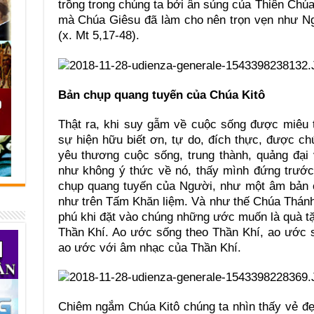
trồng trong chúng ta bởi ân sủng của Thiên Chúa
mà Chúa Giêsu đã làm cho nên trọn vẹn như Ngư
(x. Mt 5,17-48).
Bản chụp quang tuyến của Chúa Kitô
Thật ra, khi suy gẫm về cuộc sống được miêu t
sự hiện hữu biết ơn, tự do, đích thực, được ch
yêu thương cuộc sống, trung thành, quảng đại
như không ý thức về nó, thấy mình đứng trước
chụp quang tuyến của Người, như một âm bản 
như trên Tấm Khăn liệm. Và như thế Chúa Thánh
phú khi đặt vào chúng những ước muốn là quà 
Thần Khí. Ao ước sống theo Thần Khí, ao ước s
ao ước với âm nhạc của Thần Khí.
Chiêm ngắm Chúa Kitô chúng ta nhìn thấy vẻ đẹ