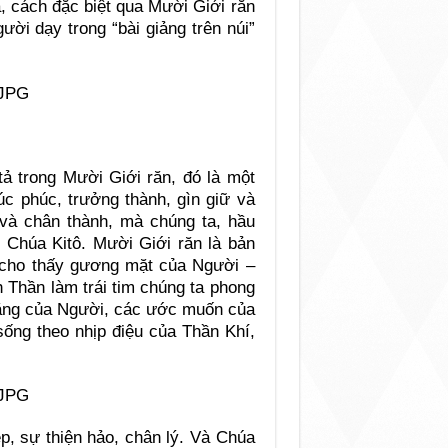
, cách đặc biệt qua Mười Giới răn
ời dạy trong “bài giảng trên núi”
ả trong Mười Giới răn, đó là một
úc phúc, trưởng thành, gìn giữ và
 và chân thành, mà chúng ta, hầu
 Chúa Kitô. Mười Giới răn là bản
cho thấy gương mặt của Người –
 Thần làm trái tim chúng ta phong
tặng của Người, các ước muốn của
ống theo nhịp điệu của Thần Khí,
p, sự thiện hảo, chân lý. Và Chúa