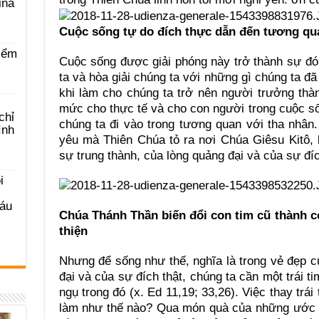
ina
Cuộc sống tự do đích thực dẫn đến tương qu
iểm
Cuộc sống được giải phóng này trở thành sự đó
ta và hòa giải chúng ta với những gì chúng ta đã
khi làm cho chúng ta trở nên người trưởng th
mức cho thực tế và cho con người trong cuộc s
chỉ
chúng ta đi vào trong tương quan với tha nhân
ình
yêu mà Thiên Chúa tỏ ra nơi Chúa Giêsu Kitô, 
sự trung thành, của lòng quảng đại và của sự đíc
i
Sáu
Chúa Thánh Thần biến đổi con tim cũ thành 
thiện
Nhưng để sống như thế, nghĩa là trong vẻ đẹp c
đại và của sự đích thật, chúng ta cần một trái
ngụ trong đó (x. Ed 11,19; 33,26). Việc thay trá
làm như thế nào? Qua món quà của những ước 