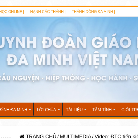
HỌC ONLINE |
HẠNH CÁC THÁNH |
THÁNH DÒNG ĐA MINH |
 ĐÌNH ĐA MINH
LỜI CHÚA
TÀI LIỆU
TÂM TÌNH
GIỚI TR
TRANG CHỦ
/
MULTIMEDIA
/
Video: ĐTC tiếp k