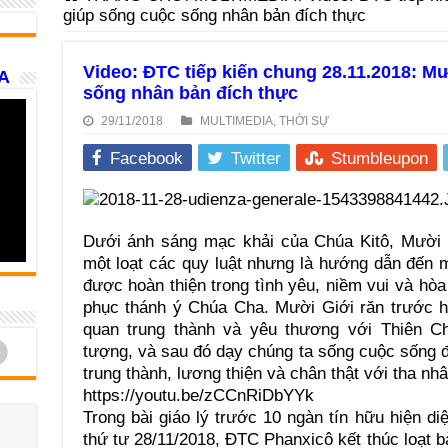
giúp sống cuộc sống nhân bản đích thực
Video: ĐTC tiếp kiến chung 28.11.2018: M
A
sống nhân bản đích thực
29/11/2018
MULTIMEDIA
,
THỜI SỰ
Facebook
Twitter
Stumbleupon
Dưới ánh sáng mạc khải của Chúa Kitô, Mười 
một loạt các quy luật nhưng là hướng dẫn đến 
được hoàn thiện trong tình yêu, niềm vui và hòa
phục thánh ý Chúa Cha. Mười Giới răn trước h
quan trung thành và yêu thương với Thiên C
d
tượng, và sau đó dạy chúng ta sống cuộc sống 
trung thành, lương thiện và chân thật với tha nhâ
https://youtu.be/zCCnRiDbYYk
Trong bài giáo lý trước 10 ngàn tín hữu hiện di
thứ tư 28/11/2018, ĐTC Phanxicô kết thúc loạt b