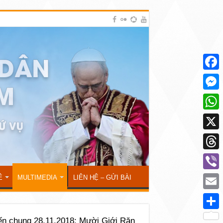
Face
Mess
What
X
Thre
Viber
Ẻ
MULTIMEDIA
LIÊN HỆ – GỬI BÀI
Emai
Shar
iến chung 28.11.2018: Mười Giới Răn