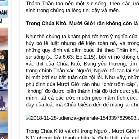
Thánh Thần tạo nên một sự sống, theo các ư
sinh trong chúng ta lòng tin, cậy và mến.
Trong Chúa Kitô, Mười Giới răn không còn là
Như thế chúng ta khám phá tốt hơn ý nghĩa của
hủy bỏ lề luật nhưng để kiện toàn nó, và trong 
những quy định và cấm buộc thì theo Thần khí, 
sự sống (x. Ga 6,63; Ep 2,15), bởi vì nó không 
xác thịt của Chúa Kitô, Đấng yêu thương, tìm 
trong chính Thân xác Người, Người tái tạo lại s
bị mất bởi sự bất tuân của tội lỗi. Như vậy, nh
phủ định của Mười Giới răn như “chớ trộm cắp”, 
“không” đó được biến thành thái độ tích cực: yê
mình, tất cả các ước muốn gieo mầm tích cực. 
đầy của luật mà Chúa Giêsu đến để mang lại cho
Trong Chúa Kitô và chỉ trong Người, Mười Giới 
8,1) nhưng trở thành chân lý đích thật của c