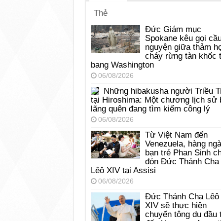
Thẻ
Đức Giám mục
Spokane kêu gọi cầ
nguyện giữa thảm h
cháy rừng tàn khốc t
bang Washington
06/08/2026
Những hibakusha người Triều T
tại Hiroshima: Một chương lịch sử 
lãng quên đang tìm kiếm công lý
06/08/2026
Từ Việt Nam đến
Venezuela, hàng ng
bạn trẻ Phan Sinh c
đón Đức Thánh Cha
Lêô XIV tại Assisi
06/08/2026
Đức Thánh Cha Lêô
XIV sẽ thực hiện
chuyến tông du đầu 