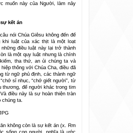
ớc muốn này của Người, làm nảy
 sự kết án
 câu nói Chúa Giêsu không đến để
khi luật của xác thịt là một loạt
những điều luật này lại trở thành
còn là một quy luật nhưng là chính
kiếm, tha thứ, an ủi chúng ta và
ự hiệp thông với Chúa Cha, điều đã
ững từ ngữ phủ định, các thành ngữ
“chớ sỉ nhục, “chớ giết người”, từ
u thương, để người khác trong tim
Và điều này là sự hoàn thiện tràn
 chúng ta.
răn không còn là sự kết án (x. Rm
uộc sống con người, nghĩa là ước