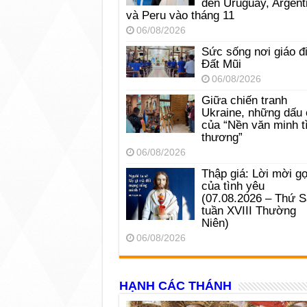
đến Uruguay, Argent
và Peru vào tháng 11
06/08/2026
Sức sống nơi giáo đ
Đất Mũi
06/08/2026
Giữa chiến tranh
Ukraine, những dấu 
của “Nền văn minh t
thương”
06/08/2026
Thập giá: Lời mời gọ
của tình yêu
(07.08.2026 – Thứ 
tuần XVIII Thường
Niên)
06/08/2026
HẠNH CÁC THÁNH