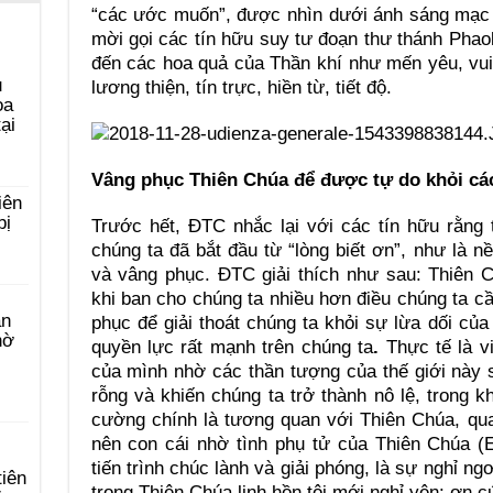
“các ước muốn”, được nhìn dưới ánh sáng mạc 
mời gọi các tín hữu suy tư đoạn thư thánh Phaol
đến các hoa quả của Thần khí như mến yêu, vui m
u
lương thiện, tín trực, hiền từ, tiết độ.
ọa
ại
Vâng phục Thiên Chúa để được tự do khỏi cá
iên
bị
Trước hết, ĐTC nhắc lại với các tín hữu rằng 
chúng ta đã bắt đầu từ “lòng biết ơn”, như là n
và vâng phục. ĐTC giải thích như sau: Thiên 
khi ban cho chúng ta nhiều hơn điều chúng ta cầ
àn
phục để giải thoát chúng ta khỏi sự lừa dối củ
hờ
quyền lực rất mạnh trên chúng ta
.
Thực tế là v
của mình nhờ các thần tượng của thế giới này 
rỗng và khiến chúng ta trở thành nô lệ, trong 
cường chính là tương quan với Thiên Chúa, qua
nên con cái nhờ tình phụ tử của Thiên Chúa (
tiến trình chúc lành và giải phóng, là sự nghỉ ng
tiên
trong Thiên Chúa linh hồn tôi mới nghỉ yên: ơn c