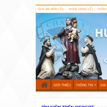
ĐỨC MẸ MÂN CÔI |
NGHE GIẢNG LỄ |
THẦN 
GIỚI THIỆU
THÔNG TIN
GIA