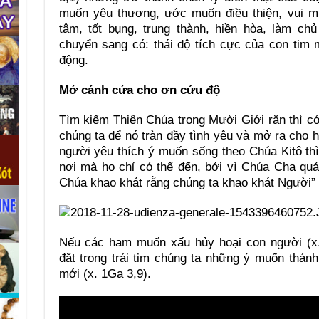
muốn yêu thương, ước muốn điều thiện, vui mừ
tâm, tốt bụng, trung thành, hiền hòa, làm ch
chuyển sang có: thái độ tích cực của con tim
động.
Mở cánh cửa cho ơn cứu độ
Tìm kiếm Thiên Chúa trong Mười Giới răn thì có
chúng ta để nó tràn đầy tình yêu và mở ra cho 
người yêu thích ý muốn sống theo Chúa Kitô t
nơi mà họ chỉ có thể đến, bởi vì Chúa Cha quả
Chúa khao khát rằng chúng ta khao khát Người” 
Nếu các ham muốn xấu hủy hoại con người (x.
đặt trong trái tim chúng ta những ý muốn thán
mới (x. 1Ga 3,9).