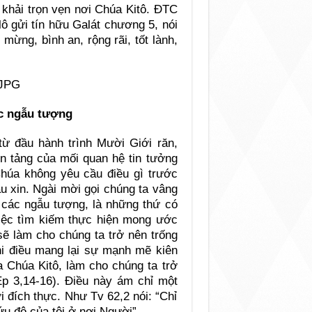
khải trọn vẹn nơi Chúa Kitô. ĐTC
ô gửi tín hữu Galát chương 5, nói
ừng, bình an, rộng rãi, tốt lành,
c ngẫu tượng
từ đầu hành trình Mười Giới răn,
ền tảng của mối quan hệ tin tưởng
Chúa không yêu cầu điều gì trước
u xin. Ngài mời gọi chúng ta vâng
a các ngẫu tượng, là những thứ có
iệc tìm kiếm thực hiện mong ước
sẽ làm cho chúng ta trở nên trống
khi điều mang lại sự mạnh mẽ kiên
 Chúa Kitô, làm cho chúng ta trở
Ep 3,14-16). Điều này ám chỉ một
ơi đích thực. Như Tv 62,2 nói: “Chỉ
ứu độ của tôi ở nơi Người”.