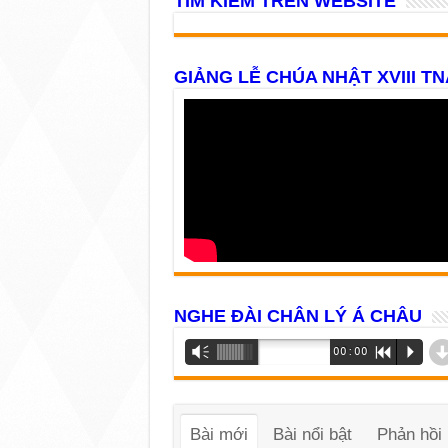
TÌM KIẾM TRÊN WEBSITE
GIẢNG LỄ CHÚA NHẬT XVIII TN
NGHE ĐÀI CHÂN LÝ Á CHÂU
Trình
Vm
00:00
R
P
phát
âm
thanh
Bài mới
Bài nổi bật
Phản hồi