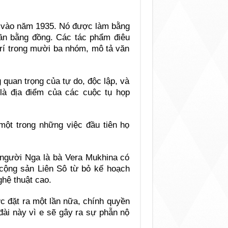
 vào năm 1935. Nó được làm bằng
ần bằng đồng. Các tác phẩm điêu
trí trong mười ba nhóm, mô tả văn
quan trọng của tự do, độc lập, và
là địa điểm của các cuộc tụ họp
một trong những việc đầu tiên họ
c người Nga là bà Vera Mukhina có
 cộng sản Liên Sô từ bỏ kế hoạch
ghệ thuật cao.
c đặt ra một lần nữa, chính quyền
đài này vì e sẽ gây ra sự phẫn nộ