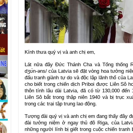
Kính thưa quý vị và anh chị em,
Lát nữa đây Đức Thánh Cha và Tổng thống Ra
dʒʊ̈n-əns/ của Latvia sẽ đặt vòng hoa tưởng niệ
đấu tranh giành tự do và độc lập lãnh thổ của La
cho biết trong chiến dịch Priboi được Liên Sô 
thôn tính lâu dài Latvia, đã có từ 130,000 đến
Liên Sô bắt trong thập niên 1940 và bị trục xu
trong các trại tập trung lao động.
Tượng đài quý vị và anh chị em đang thấy đây đ
đài tưởng niệm ở ngay thủ đô Riga, của Latvi
những người lính bị giết trong cuộc chiến tranh 