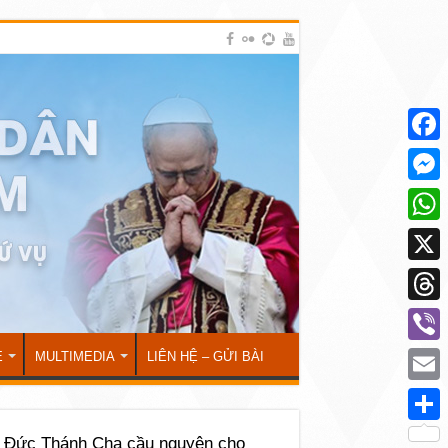
Face
Mess
What
X
Thre
Viber
Ẻ
MULTIMEDIA
LIÊN HỆ – GỬI BÀI
Emai
Shar
: Đức Thánh Cha cầu nguyện cho