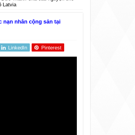
 Latvia
 nạn nhân cộng sản tại
LinkedIn
Pinterest