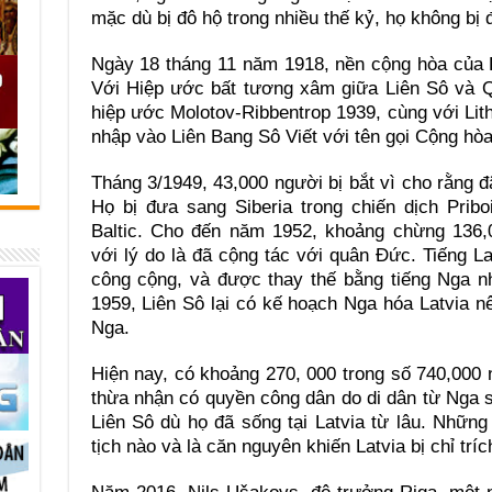
mặc dù bị đô hộ trong nhiều thế kỷ, họ không bị 
Ngày 18 tháng 11 năm 1918, nền cộng hòa của L
Với Hiệp ước bất tương xâm giữa Liên Sô và 
hiệp ước Molotov-Ribbentrop 1939, cùng với Lithu
nhập vào Liên Bang Sô Viết với tên gọi Cộng hòa
Tháng 3/1949, 43,000 người bị bắt vì cho rằng
Họ bị đưa sang Siberia trong chiến dịch Prib
Baltic. Cho đến năm 1952, khoảng chừng 136,0
với lý do là đã cộng tác với quân Đức. Tiếng L
công cộng, và được thay thế bằng tiếng Nga 
1959, Liên Sô lại có kế hoạch Nga hóa Latvia n
Nga.
Hiện nay, có khoảng 270, 000 trong số 740,000
thừa nhận có quyền công dân do di dân từ Nga 
Liên Sô dù họ đã sống tại Latvia từ lâu. Nhữn
tịch nào và là căn nguyên khiến Latvia bị chỉ tríc