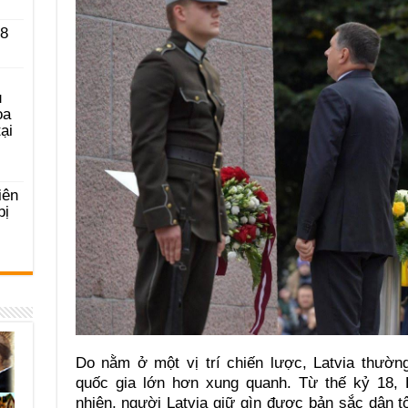
 8
u
ọa
ại
iên
bị
Do nằm ở một vị trí chiến lược, Latvia thườ
quốc gia lớn hơn xung quanh. Từ thế kỷ 18, 
nhiên, người Latvia giữ gìn được bản sắc dân 