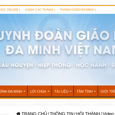
HỌC ONLINE |
HẠNH CÁC THÁNH |
THÁNH DÒNG ĐA MINH |
ĐÌNH ĐA MINH
LỜI CHÚA
TÀI LIỆU
TÂM TÌNH
GIỚI TR
TRANG CHỦ
/
THÔNG TIN
/
HỘI THÁNH
/
Video