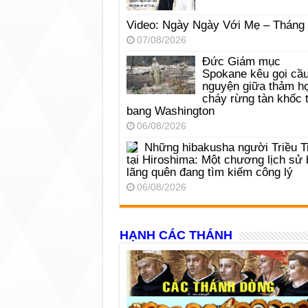
Video: Ngày Ngày Với Mẹ – Tháng
07/08/2026
Đức Giám mục
Spokane kêu gọi cầ
nguyện giữa thảm h
cháy rừng tàn khốc t
bang Washington
06/08/2026
Những hibakusha người Triều T
tại Hiroshima: Một chương lịch sử 
lãng quên đang tìm kiếm công lý
06/08/2026
HẠNH CÁC THÁNH