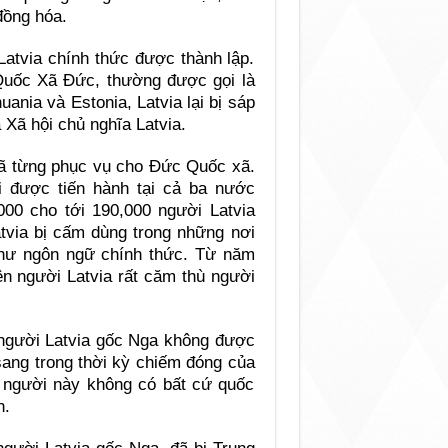
đồng hóa.
atvia chính thức được thành lập.
Quốc Xã Đức, thường được gọi là
ania và Estonia, Latvia lại bị sáp
 Xã hội chủ nghĩa Latvia.
 đã từng phục vụ cho Đức Quốc xã.
oi được tiến hành tại cả ba nước
00 cho tới 190,000 người Latvia
atvia bị cấm dùng trong những nơi
như ngôn ngữ chính thức. Từ năm
ên người Latvia rất căm thù người
 người Latvia gốc Nga không được
sang trong thời kỳ chiếm đóng của
g người này không có bất cứ quốc
h.