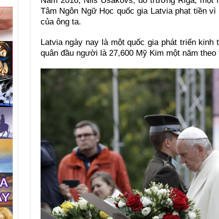
Năm 2016, Nils Ušakovs, đô trưởng Riga, một n
Tâm Ngôn Ngữ Học quốc gia Latvia phạt tiền vì
của ông ta.
Latvia ngày nay là một quốc gia phát triển kinh
quân đầu người là 27,600 Mỹ Kim một năm theo 