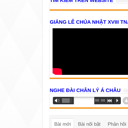
TÌM KIẾM TRÊN WEBSITE
GIẢNG LỄ CHÚA NHẬT XVIII TN
NGHE ĐÀI CHÂN LÝ Á CHÂU
Trình
Vm
00:00
R
P
phát
âm
thanh
Bài mới
Bài nổi bật
Phản hồi