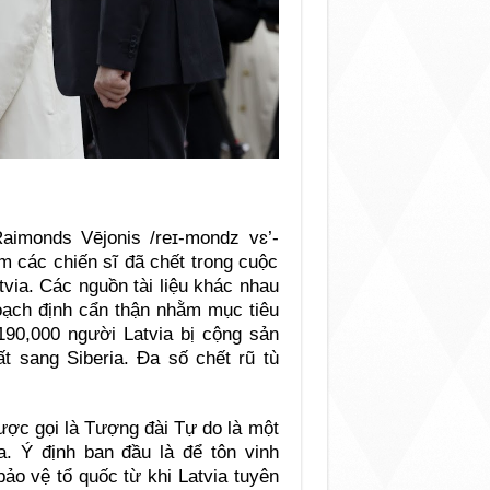
imonds Vējonis /reɪ-mondz vɛ’-
m các chiến sĩ đã chết trong cuộc
tvia. Các nguồn tài liệu khác nhau
hoạch định cẩn thận nhằm mục tiêu
 190,000 người Latvia bị cộng sản
ất sang Siberia. Đa số chết rũ tù
ược gọi là Tượng đài Tự do là một
a. Ý định ban đầu là để tôn vinh
bảo vệ tổ quốc từ khi Latvia tuyên